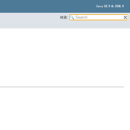
Java SE 9 & JDK 9
検索: