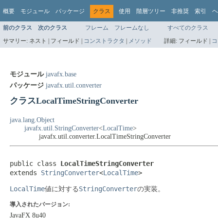
概要
モジュール
パッケージ
クラス
使用
階層ツリー
非推奨
索引
ヘ
前のクラス
次のクラス
フレーム
フレームなし
すべてのクラス
サマリー:
ネスト |
フィールド |
コンストラクタ
|
メソッド
詳細:
フィールド |
コ
モジュール
javafx.base
パッケージ
javafx.util.converter
クラスLocalTimeStringConverter
java.lang.Object
javafx.util.StringConverter
<
LocalTime
>
javafx.util.converter.LocalTimeStringConverter
public class 
LocalTimeStringConverter
extends 
StringConverter
<
LocalTime
>
LocalTime
StringConverter
値に対する
の実装。
導入されたバージョン:
JavaFX 8u40