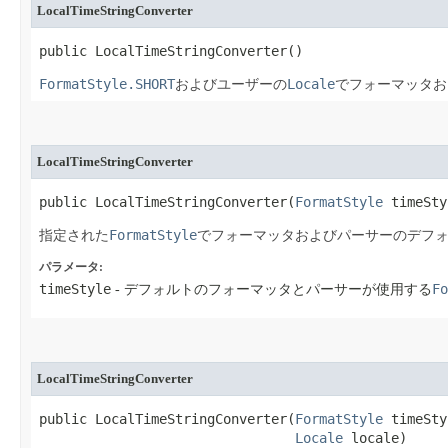
LocalTimeStringConverter
public LocalTimeStringConverter​()
FormatStyle.SHORT
Locale
およびユーザーの
でフォーマッタお
LocalTimeStringConverter
public LocalTimeStringConverter​(
FormatStyle
 timeSty
FormatStyle
指定された
でフォーマッタおよびパーサーのデフ
パラメータ:
timeStyle
Fo
- デフォルトのフォーマッタとパーサーが使用する
LocalTimeStringConverter
public LocalTimeStringConverter​(
FormatStyle
 timeSty
Locale
 locale)