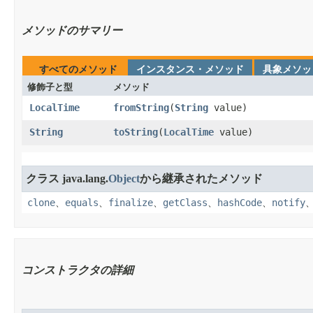
メソッドのサマリー
すべてのメソッド
インスタンス・メソッド
具象メソッ
修飾子と型
メソッド
LocalTime
fromString
​(
String
value)
String
toString
​(
LocalTime
value)
クラス java.lang.
Object
から継承されたメソッド
clone
、
equals
、
finalize
、
getClass
、
hashCode
、
notify
コンストラクタの詳細