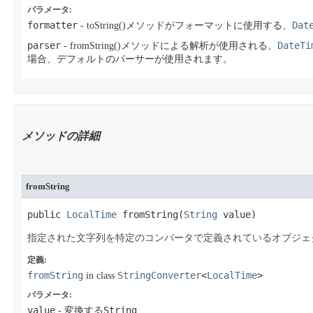
パラメータ:
formatter
Dat
- toString()メソッドがフォーマットに使用する、
parser
DateTi
- fromString()メソッドによる解析が使用される、
場合、デフォルトのパーサーが使用されます。
メソッドの詳細
fromString
public 
LocalTime
 fromString​(
String
 value)
指定された文字列を特定のコンバータで定義されているオブジェ
定義:
fromString
StringConverter
<
LocalTime
>
in class
パラメータ:
value
String
- 変換する