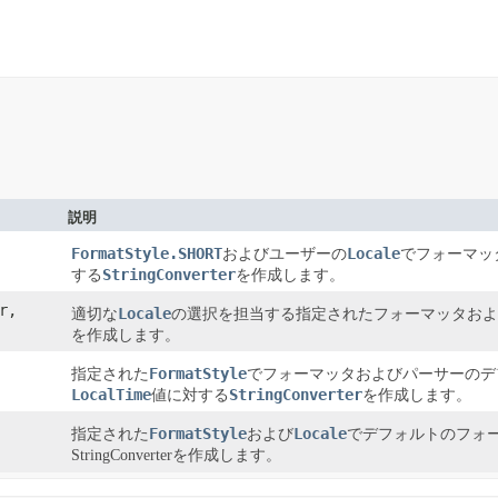
説明
FormatStyle.SHORT
Locale
およびユーザーの
でフォーマッ
StringConverter
する
を作成します。
r,
Locale
適切な
の選択を担当する指定されたフォーマッタおよ
を作成します。
FormatStyle
指定された
でフォーマッタおよびパーサーのデ
LocalTime
StringConverter
値に対する
を作成します。
FormatStyle
Locale
指定された
および
でデフォルトのフォ
StringConverterを作成します。