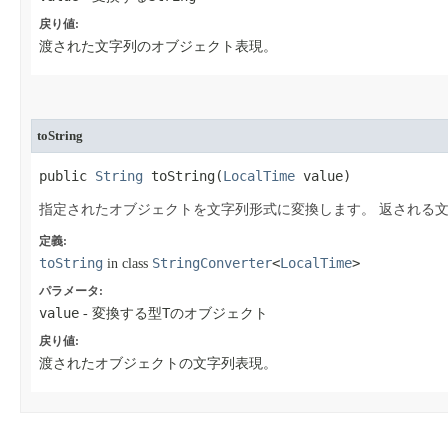
戻り値:
渡された文字列のオブジェクト表現。
toString
public 
String
 toString​(
LocalTime
 value)
指定されたオブジェクトを文字列形式に変換します。
返される
定義:
toString
StringConverter
<
LocalTime
>
in class
パラメータ:
value
T
- 変換する型
のオブジェクト
戻り値:
渡されたオブジェクトの文字列表現。