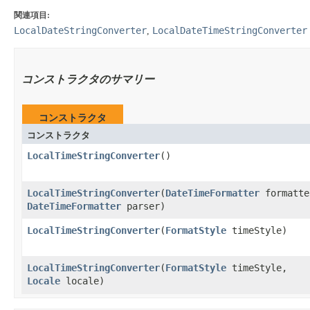
関連項目:
LocalDateStringConverter
LocalDateTimeStringConverter
,
コンストラクタのサマリー
コンストラクタ
コンストラクタ
LocalTimeStringConverter
​()
LocalTimeStringConverter
​(
DateTimeFormatter
formatte
DateTimeFormatter
parser)
LocalTimeStringConverter
​(
FormatStyle
timeStyle)
LocalTimeStringConverter
​(
FormatStyle
timeStyle,
Locale
locale)