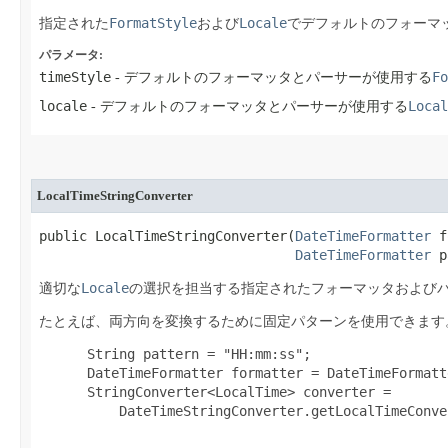
FormatStyle
Locale
指定された
および
でデフォルトのフォーマ
パラメータ:
timeStyle
Fo
- デフォルトのフォーマッタとパーサーが使用する
locale
Local
- デフォルトのフォーマッタとパーサーが使用する
LocalTimeStringConverter
public LocalTimeStringConverter​(
DateTimeFormatter
 f
DateTimeFormatter
 p
Locale
適切な
の選択を担当する指定されたフォーマッタおよび
たとえば、両方向を変換するために固定パターンを使用できます
 String pattern = "HH:mm:ss";

 DateTimeFormatter formatter = DateTimeFormatt
 StringConverter<LocalTime> converter =

     DateTimeStringConverter.getLocalTimeConve