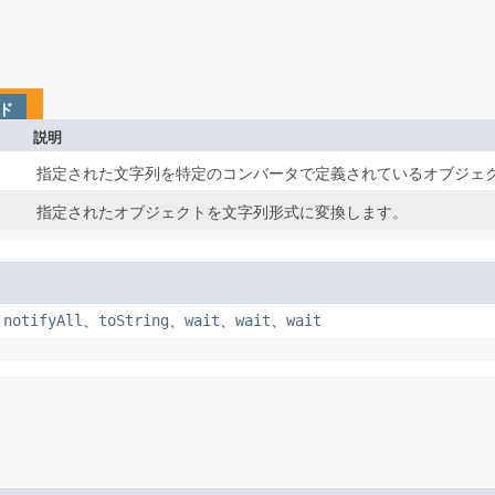
ド
説明
指定された文字列を特定のコンバータで定義されているオブジェ
指定されたオブジェクトを文字列形式に変換します。
、
notifyAll
、
toString
、
wait
、
wait
、
wait