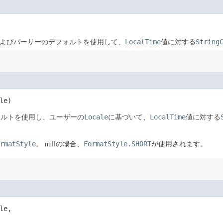
LocalTime
String
よびパーサーのデフォルトを使用して、
値に対する
le)
Locale
LocalTime
ォルトを使用し、ユーザーの
に基づいて、
値に対する
rmatStyle
FormatStyle.SHORT
。
nullの場合、
が使用されます。
le,
