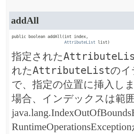
addAll
public boolean addAll​(int index,

AttributeList
 list)
AttributeLi
指定された
AttributeList
れた
のイ
で、指定の位置に挿入し
場合、インデックスは範
java.lang.IndexOutOfBo
RuntimeOperationsExc