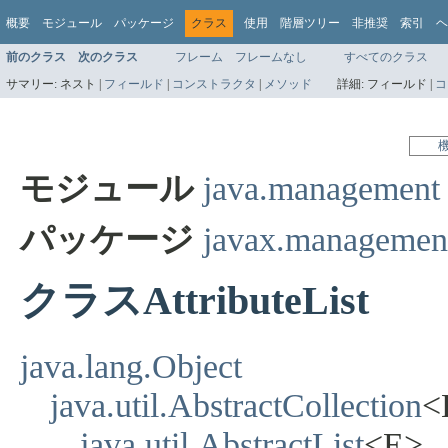
概要
モジュール
パッケージ
クラス
使用
階層ツリー
非推奨
索引
ヘ
前のクラス
次のクラス
フレーム
フレームなし
すべてのクラス
サマリー:
ネスト |
フィールド
|
コンストラクタ
|
メソッド
詳細:
フィールド |
コ
モジュール
java.management
パッケージ
javax.managemen
クラスAttributeList
java.lang.Object
java.util.AbstractCollection
<
java.util.AbstractList
<E>