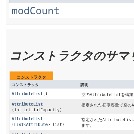
modCount
コンストラクタのサマ
コンストラクタ
コンストラクタ
説明
AttributeList
​()
AttributeList
空の
を構築
AttributeList
A
指定された初期容量で空の
(int initialCapacity)
AttributeList
AttributeList
指定された
(
List
<
Attribute
> list)
ます。