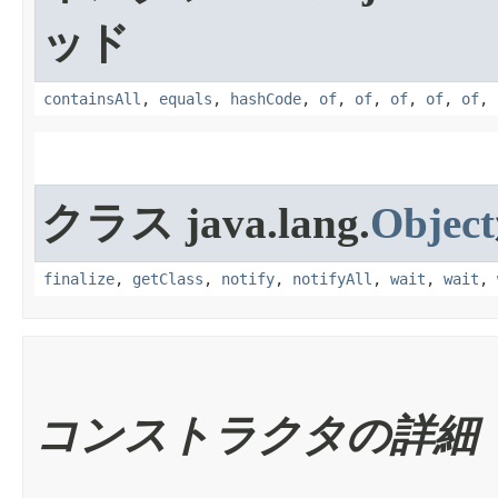
ッド
containsAll
,
equals
,
hashCode
,
of
,
of
,
of
,
of
,
of
,
クラス java.lang.
Object
finalize
,
getClass
,
notify
,
notifyAll
,
wait
,
wait
,
コンストラクタの詳細