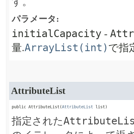
す。
パラメータ:
initialCapacity
Attr
-
ArrayList(int)
量.
で指
AttributeList
public AttributeList​(
AttributeList
 list)
AttributeLi
指定された