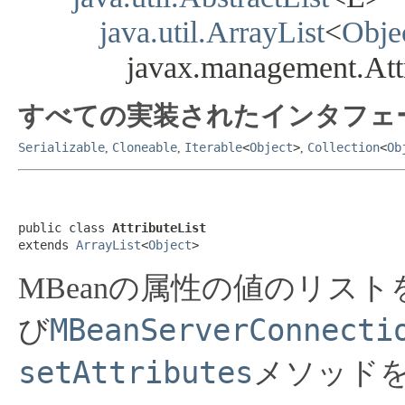
java.util.ArrayList
<
Obje
javax.management.Attr
すべての実装されたインタフェ
Serializable
Cloneable
Iterable
<
Object
>
Collection
<
Ob
,
,
,
public class 
AttributeList
extends 
ArrayList
<
Object
>
MBeanの属性の値のリス
MBeanServerConnecti
び
setAttributes
メソッド