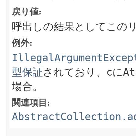
戻り値:
呼出しの結果としてこの
例外:
IllegalArgumentExcep
c
At
型保証
されており、
に
場合。
関連項目:
AbstractCollection.a