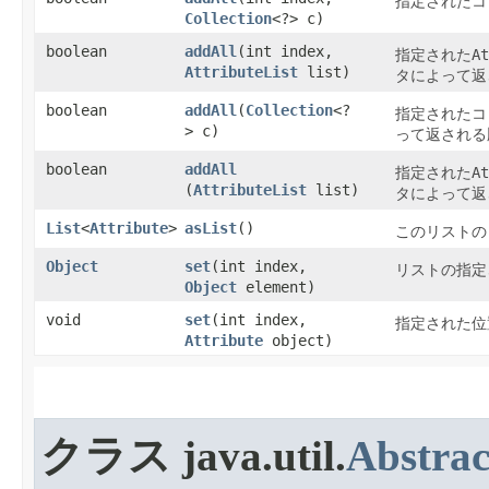
指定されたコ
Collection
<?> c)
boolean
addAll
​(int index,
At
指定された
AttributeList
list)
タによって返
boolean
addAll
​(
Collection
<?
指定されたコ
> c)
って返される
boolean
addAll
At
指定された
(
AttributeList
list)
タによって返
List
<
Attribute
>
asList
​()
このリストの
Object
set
​(int index,
リストの指定
Object
element)
void
set
​(int index,
指定された位
Attribute
object)
クラス java.util.
Abstrac