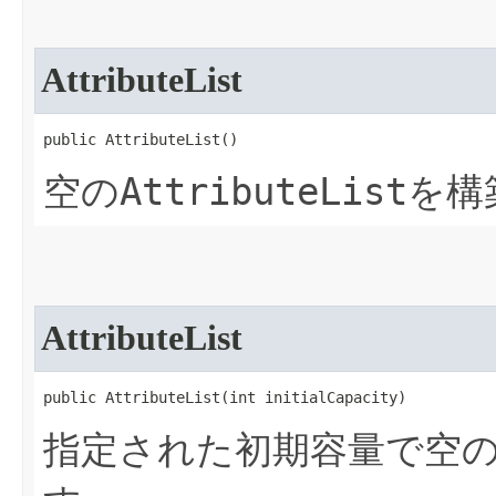
AttributeList
public AttributeList​()
AttributeList
空の
を構
AttributeList
public AttributeList​(int initialCapacity)
指定された初期容量で空