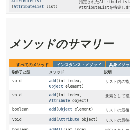
AttributeList
AttributeList
指定された
(
AttributeList
list)
AttributeList
を構築しま
メソッドのサマリー
すべてのメソッド
インスタンス・メソッド
具象メソッ
修飾子と型
メソッド
説明
void
add
​(int index,
リスト内の指
Object
element)
void
add
​(int index,
要素として指
Attribute
object)
boolean
add
​(
Object
element)
リストの最後
void
add
​(
Attribute
object)
リストの最後
boolean
addAll
​(int index,