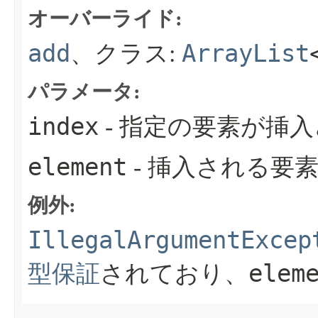
オーバーライド:
add
ArrayList
、クラス:
パラメータ:
index
- 指定の要素が挿
element
- 挿入される要
例外:
IllegalArgumentExcep
elem
型保証
されており、