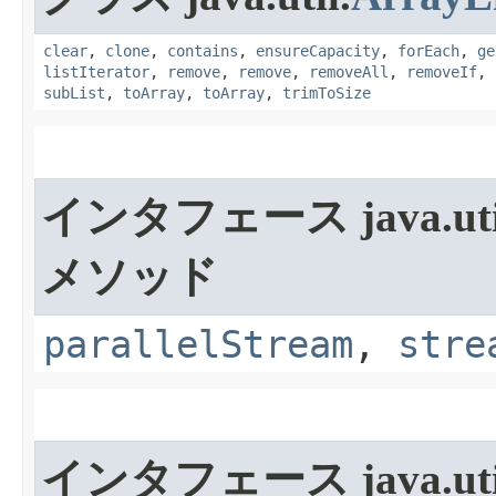
clear
,
clone
,
contains
,
ensureCapacity
,
forEach
,
ge
listIterator
,
remove
,
remove
,
removeAll
,
removeIf
,
subList
,
toArray
,
toArray
,
trimToSize
インタフェース java.uti
メソッド
parallelStream
,
stre
インタフェース java.uti