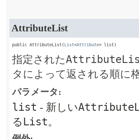
AttributeList
public AttributeList​(
List
<
Attribute
> list)
AttributeLi
指定された
タによって返される順に
パラメータ:
list
Attribute
- 新しい
List
る
。
例外: