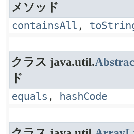
メソッド
containsAll
,
toStrin
クラス java.util.
Abstrac
ド
equals
,
hashCode
クラス java.util.
ArrayLi