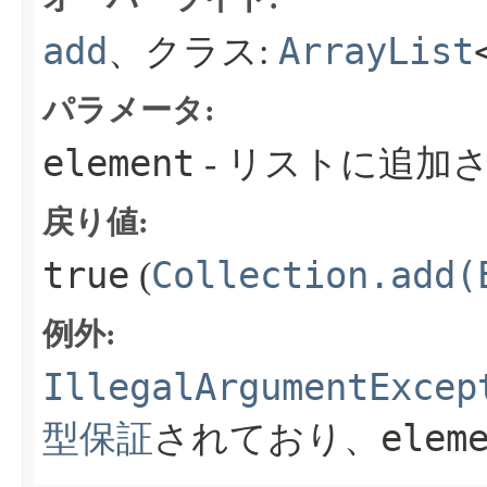
add
ArrayList
、クラス:
パラメータ:
element
- リストに追加
戻り値:
true
Collection.add(
(
例外:
IllegalArgumentExcep
elem
型保証
されており、