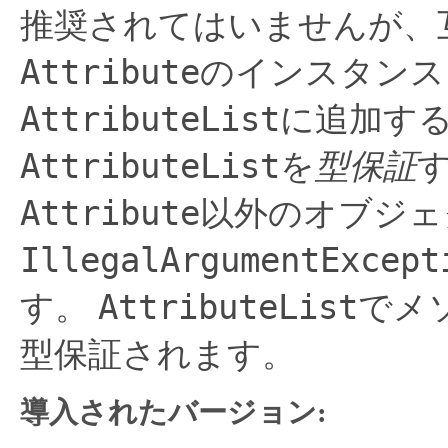
推奨されてはいませんが、
Attribute
のインスタンス
AttributeList
に追加す
AttributeList
を
型保証
Attribute
以外のオブジェ
IllegalArgumentExcept
AttributeList
す。
でメ
型保証されます。
導入されたバージョン: