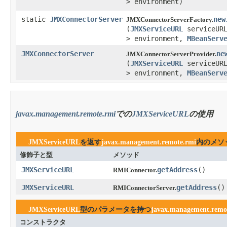
> environment)
static
JMXConnectorServer
new
JMXConnectorServerFactory.
(
JMXServiceURL
serviceUR
> environment,
MBeanServ
JMXConnectorServer
ne
JMXConnectorServerProvider.
(
JMXServiceURL
serviceUR
> environment,
MBeanServ
javax.management.remote.rmi
での
JMXServiceURL
の使用
JMXServiceURL
を返す
javax.management.remote.rmi
内のメソ
修飾子と型
メソッド
JMXServiceURL
getAddress
​()
RMIConnector.
JMXServiceURL
getAddress
​()
RMIConnectorServer.
JMXServiceURL
型のパラメータを持つ
javax.management.remo
コンストラクタ