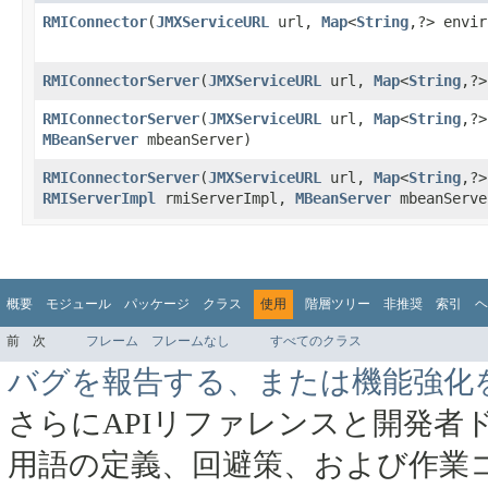
RMIConnector
​(
JMXServiceURL
url,
Map
<
String
,?> envir
RMIConnectorServer
​(
JMXServiceURL
url,
Map
<
String
,?>
RMIConnectorServer
​(
JMXServiceURL
url,
Map
<
String
,?>
MBeanServer
mbeanServer)
RMIConnectorServer
​(
JMXServiceURL
url,
Map
<
String
,?>
RMIServerImpl
rmiServerImpl,
MBeanServer
mbeanServe
概要
モジュール
パッケージ
クラス
使用
階層ツリー
非推奨
索引
ヘ
前
次
フレーム
フレームなし
すべてのクラス
バグを報告する、または機能強化
さらにAPIリファレンスと開発者
用語の定義、回避策、および作業