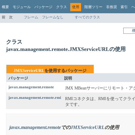
概要
モジュール
パッケージ
クラス
使用
階層ツリー
非推奨
索引
ヘ
前
次
フレーム
フレームなし
すべてのクラス
クラス
javax.management.remote.JMXServiceURLの使用
JMXServiceURL
を使用するパッケージ
パッケージ
説明
javax.management.remote
JMX MBeanサーバーにリモート
javax.management.remote.rmi
RMIコネクタは、RMIを使ってクラ
タです。
javax.management.remote
での
JMXServiceURL
の使用