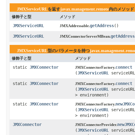
JMXServiceURL
を返す
javax.management.remote
内のメソッド
修飾子と型
メソッド
JMXServiceURL
getAddress
​()
JMXAddressable.
JMXServiceURL
getAddress
JMXConnectorServerMBean.
JMXServiceURL
型のパラメータを持つ
javax.management.remo
修飾子と型
メソッド
static
JMXConnector
connect
JMXConnectorFactory.
(
JMXServiceURL
serviceUR
static
JMXConnector
connect
JMXConnectorFactory.
(
JMXServiceURL
serviceUR
> environment)
static
JMXConnector
newJMXCo
JMXConnectorFactory.
(
JMXServiceURL
serviceUR
> environment)
JMXConnector
newJMXC
JMXConnectorProvider.
(
JMXServiceURL
serviceUR