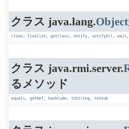
クラス java.lang.
Object
clone
,
finalize
,
getClass
,
notify
,
notifyAll
,
wait
クラス java.rmi.server.
るメソッド
equals
,
getRef
,
hashCode
,
toString
,
toStub