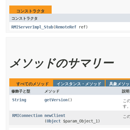
コンストラクタ
コンストラクタ
RMIServerImpl_Stub
​(
RemoteRef
ref)
メソッドのサマリー
すべてのメソッド
インスタンス・メソッド
具象メソッ
修飾子と型
メソッド
説明
String
getVersion
​()
こ
す
RMIConnection
newClient
こ
(
Object
$param_Object_1)