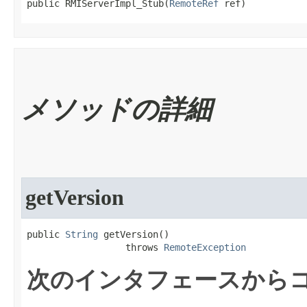
public RMIServerImpl_Stub​(
RemoteRef
 ref)
メソッドの詳細
getVersion
public 
String
 getVersion​()

                  throws 
RemoteException
次のインタフェースからコ