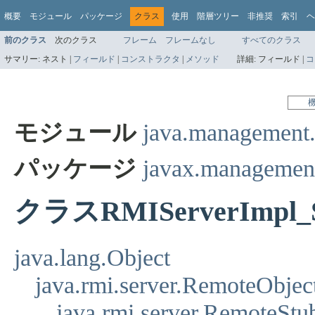
概要
モジュール
パッケージ
クラス
使用
階層ツリー
非推奨
索引
ヘ
前のクラス
次のクラス
フレーム
フレームなし
すべてのクラス
サマリー:
ネスト |
フィールド
|
コンストラクタ
|
メソッド
詳細:
フィールド |
コ
モジュール
java.management
パッケージ
javax.management
クラスRMIServerImpl_
java.lang.Object
java.rmi.server.RemoteObjec
java.rmi.server.RemoteStu