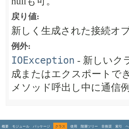
nullも可。
戻り値:
新しく生成された接続オ
例外:
IOException
- 新しい
成またはエクスポートで
メソッド呼出し中に通信
概要
モジュール
パッケージ
クラス
使用
階層ツリー
非推奨
索引
ヘ