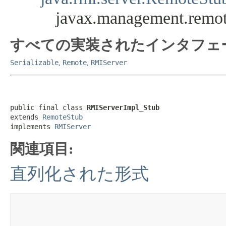
javax.management.remo
すべての実装されたインタフェ
Serializable
Remote
RMIServer
,
,
public final class 
RMIServerImpl_Stub
extends 
RemoteStub
implements 
RMIServer
関連項目:
直列化された形式