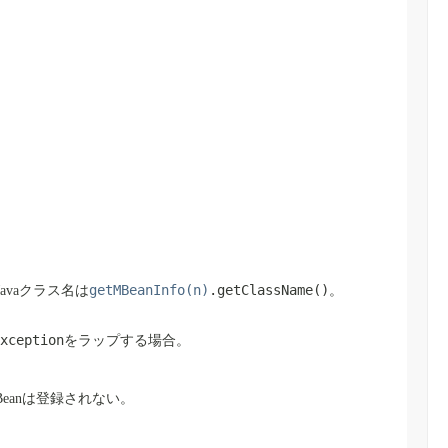
getMBeanInfo(n)
.getClassName()
avaクラス名は
。
xception
をラップする場合。
Beanは登録されない。