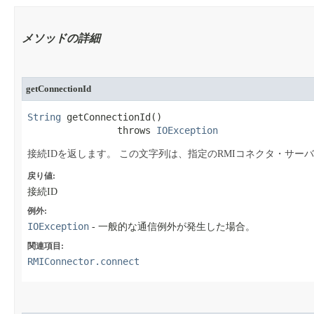
メソッドの詳細
getConnectionId
String
 getConnectionId​()

                throws 
IOException
接続IDを返します。
この文字列は、指定のRMIコネクタ・サー
戻り値:
接続ID
例外:
IOException
- 一般的な通信例外が発生した場合。
関連項目:
RMIConnector.connect