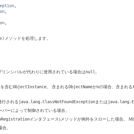
eption
,

on
,

on
,

e)
メソッドを処理します。
null
プリンシパルが代わりに使用されている場合は
。
ObjectInstance
ObjectName
n
名を含む
。
含まれる
が
の場合、含まれるJ
java.lang.ClassNotFoundException
java.lang.E
に発行される
または
anサーバーによって制御されている場合。
nRegistration
インタフェース)メソッドが例外をスローした場合。
M
場合。