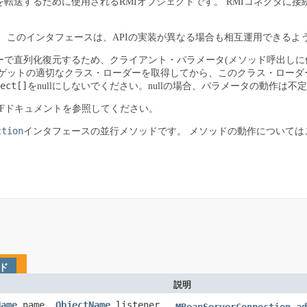
er要求を転送するために使用されるRMIオブジェクトです。
RMIコネクタに
。
このインタフェースは、APIの実装が異なる場合も相互運用できるよ
で直列化復元するため、クライアント・パラメータ(メソッド呼出しに
ゲットの適切なクラス・ローダーを取得してから、このクラス・ローダ
ect[]
をnullにしないでください。nullの場合、パラメータの動作は不
DFドキュメントを参照してください。
ction
インタフェースの並行メソッドです。
メソッドの動作については
ド
説明
Name
name,
ObjectName
listener,