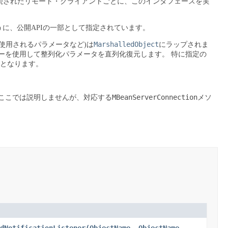
接続されたリモート・クライアントごとに、このインタフェースを実
うに、公開APIの一部として指定されています。
MarshalledObject
使用されるパラメータなど)は
にラップされま
ーを使用して整列化パラメータを直列化復元します。
特に指定の
定となります。
MBeanServerConnection
ここでは説明しませんが、対応する
メソ