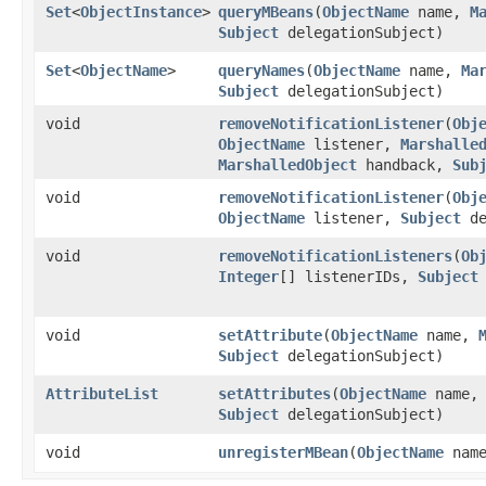
Set
<
ObjectInstance
>
queryMBeans
​(
ObjectName
name,
M
Subject
delegationSubject)
Set
<
ObjectName
>
queryNames
​(
ObjectName
name,
Ma
Subject
delegationSubject)
void
removeNotificationListener
​(
Obj
ObjectName
listener,
Marshalle
MarshalledObject
handback,
Sub
void
removeNotificationListener
​(
Obj
ObjectName
listener,
Subject
de
void
removeNotificationListeners
​(
Ob
Integer
[] listenerIDs,
Subject
void
setAttribute
​(
ObjectName
name,
Subject
delegationSubject)
AttributeList
setAttributes
​(
ObjectName
name
Subject
delegationSubject)
void
unregisterMBean
​(
ObjectName
nam