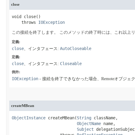
close
void close​()

    throws 
IOException
この接続を終了します。
このメソッドの終了時には、これ以上リ
定義:
close
AutoCloseable
、インタフェース:
定義:
close
Closeable
、インタフェース:
例外:
IOException
- 接続を終了できなかった場合、Remoteオブ
createMBean
ObjectInstance
 createMBean​(
String
 className,

ObjectName
 name,

Subject
 delegationSubject