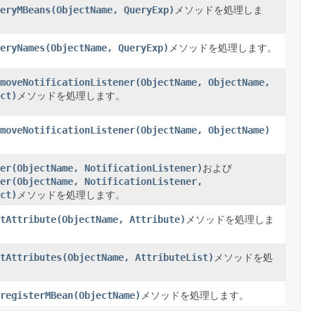
eryMBeans(ObjectName, QueryExp)
メソッドを処理しま
eryNames(ObjectName, QueryExp)
メソッドを処理します。
moveNotificationListener(ObjectName, ObjectName,
ct)
メソッドを処理します。
moveNotificationListener(ObjectName, ObjectName)
er(ObjectName, NotificationListener)
および
er(ObjectName, NotificationListener,
ct)
メソッドを処理します。
tAttribute(ObjectName, Attribute)
メソッドを処理しま
tAttributes(ObjectName, AttributeList)
メソッドを処
registerMBean(ObjectName)
メソッドを処理します。