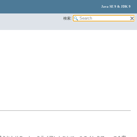
Java SE 9 & JDK 9
検索: