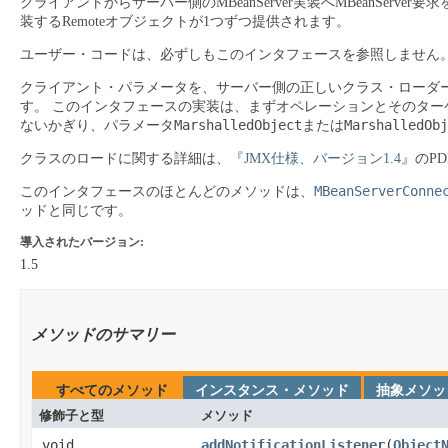
クライアントからサーバー側のMBeanServer実装へMBeanServ
装するRemoteオブジェクトが1つずつ提供されます。
ユーザー・コードは、必ずしもこのインタフェースを参照しません
クライアント・パラメータを、サーバー側の正しいクラス・ローダー
す。
このインタフェースの実装は、まずオペレーションとそのター
MarshalledObject
MarshalledObj
ないかぎり、パラメータ
または
クラスのロードに関する詳細は、『
JMX仕様、バージョン1.4
』のP
MBeanServerConne
このインタフェースのほとんどのメソッドは、
ッドと同じです。
導入されたバージョン:
1.5
メソッドのサマリー
すべてのメソッド
インスタンス・メソッド
抽象メソッ
修飾子と型
メソッド
void
addNotificationListener
​(
Object