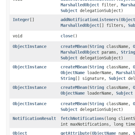
MarshalledObject
filter,
Marsh
Subject
delegationSubject)
Integer
[]
addNotificationListeners
​(
Objec
MarshalledObject
[] filters,
Su
void
close
​()
ObjectInstance
createMBean
​(
String
className,
MarshalledObject
params,
Strin
Subject
delegationSubject)
ObjectInstance
createMBean
​(
String
className,
ObjectName
loaderName,
Marshal
String
[] signature,
Subject
del
ObjectInstance
createMBean
​(
String
className,
ObjectName
loaderName,
Subject
ObjectInstance
createMBean
​(
String
className,
Subject
delegationSubject)
NotificationResult
fetchNotifications
​(long client
int maxNotifications, long tim
Object
getAttribute
​(
ObjectName
name,