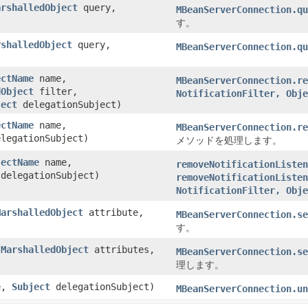
arshalledObject
query,
MBeanServerConnection.qu
す。
rshalledObject
query,
MBeanServerConnection.qu
ectName
name,
MBeanServerConnection.re
dObject
filter,
NotificationFilter, Obje
ject
delegationSubject)
ectName
name,
MBeanServerConnection.re
legationSubject)
メソッドを処理します。
jectName
name,
removeNotificationListen
delegationSubject)
removeNotificationListen
NotificationFilter, Obje
MarshalledObject
attribute,
MBeanServerConnection.se
す。
,
MarshalledObject
attributes,
MBeanServerConnection.se
理します。
e,
Subject
delegationSubject)
MBeanServerConnection.un