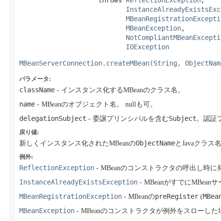
                    throws 
ReflectionException
,

InstanceAlreadyExistsExc
MBeanRegistrationExcepti
MBeanException
,

NotCompliantMBeanExcepti
IOException
MBeanServerConnection.createMBean(String, ObjectNam
パラメータ:
className
- インスタンス化するMBeanのクラス名。
name
- MBeanのオブジェクト名。
nullも可。
delegationSubject
Subject
- 委譲プリンシパルを含む
。認証
戻り値:
ObjectName
新しくインスタンス化されたMBeanの
とJavaクラス
例外:
ReflectionException
- MBeanのコンストラクタの呼出し時
InstanceAlreadyExistsException
- MBeanがすでにMBe
MBeanRegistrationException
preRegister
MBea
- MBeanの
(
MBeanException
- MBeanのコンストラクタが例外をスローした