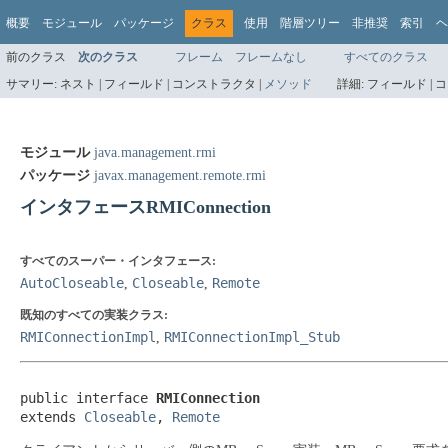
概要
モジュール
パッケージ
クラス
使用
階層ツリー
非推奨
索引
ヘ
前のクラス
次のクラス
フレーム
フレームなし
すべてのクラス
サマリー:
ネスト |
フィールド |
コンストラクタ |
メソッド
詳細:
フィールド |
コ
モジュール
java.management.rmi
パッケージ
javax.management.remote.rmi
インタフェースRMIConnection
すべてのスーパー・インタフェース:
AutoCloseable
Closeable
Remote
,
,
既知のすべての実装クラス:
RMIConnectionImpl
RMIConnectionImpl_Stub
,
public interface 
RMIConnection
extends 
Closeable
, 
Remote