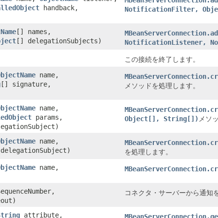
MBeanServerConnection.ad
alledObject
handback,
NotificationFilter, Obje
tName
[] names,
MBeanServerConnection.ad
bject
[] delegationSubjects)
NotificationListener, No
この接続を終了します。
ObjectName
name,
MBeanServerConnection.cr
g
[] signature,
メソッドを処理します。
ObjectName
name,
MBeanServerConnection.cr
ledObject
params,
Object[], String[])
メソ
egationSubject)
ObjectName
name,
MBeanServerConnection.cr
delegationSubject)
を処理します。
ObjectName
name,
MBeanServerConnection.cr
SequenceNumber,
コネクタ・サーバーから通知
eout)
String
attribute,
MBeanServerConnection.ge