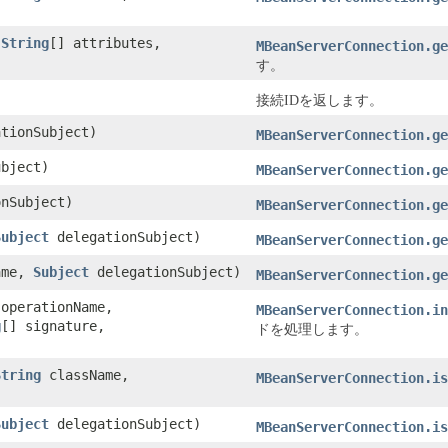
,
String
[] attributes,
MBeanServerConnection.ge
す。
接続IDを返します。
tionSubject)
MBeanServerConnection.ge
bject)
MBeanServerConnection.ge
nSubject)
MBeanServerConnection.ge
Subject
delegationSubject)
MBeanServerConnection.ge
me,
Subject
delegationSubject)
MBeanServerConnection.ge
operationName,
MBeanServerConnection.in
g
[] signature,
ドを処理します。
String
className,
MBeanServerConnection.is
Subject
delegationSubject)
MBeanServerConnection.is