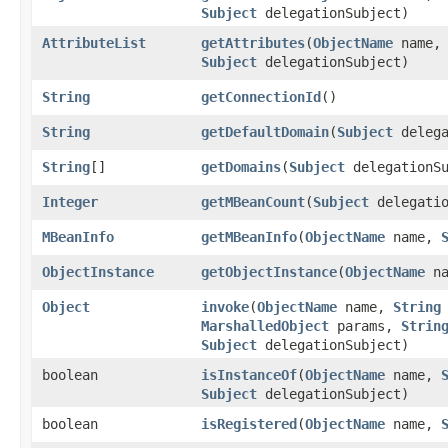
Subject
delegationSubject)
AttributeList
getAttributes
​(
ObjectName
name
Subject
delegationSubject)
String
getConnectionId
​()
String
getDefaultDomain
​(
Subject
delega
String
[]
getDomains
​(
Subject
delegationSu
Integer
getMBeanCount
​(
Subject
delegatio
MBeanInfo
getMBeanInfo
​(
ObjectName
name,
ObjectInstance
getObjectInstance
​(
ObjectName
na
Object
invoke
​(
ObjectName
name,
String
MarshalledObject
params,
Strin
Subject
delegationSubject)
boolean
isInstanceOf
​(
ObjectName
name,
Subject
delegationSubject)
boolean
isRegistered
​(
ObjectName
name,