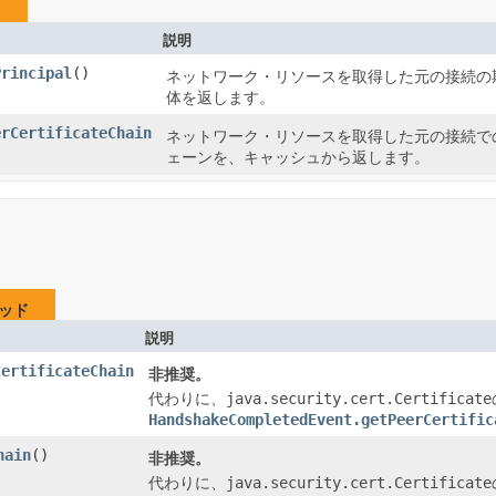
ド
説明
Principal
​()
ネットワーク・リソースを取得した元の接続の
体を返します。
erCertificateChain
ネットワーク・リソースを取得した元の接続で
ェーンを、キャッシュから返します。
ッド
説明
CertificateChain
非推奨。
java.security.cert.Certificate
代わりに、
HandshakeCompletedEvent.getPeerCertific
hain
​()
非推奨。
java.security.cert.Certificate
代わりに、