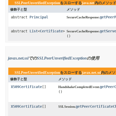
SSLPeerUnverifiedException
をスローする
java.net
内のメソッ
修飾子と型
メソッド
abstract
Principal
getPeer
SecureCacheResponse.
abstract
List
<
Certificate
>
getServ
SecureCacheResponse.
()
javax.net.ssl
での
SSLPeerUnverifiedException
の使用
SSLPeerUnverifiedException
をスローする
javax.net.ssl
内のメソ
修飾子と型
メソッド
X509Certificate
[]
getPeer
HandshakeCompletedEvent.
()
X509Certificate
[]
getPeerCertificateC
SSLSession.