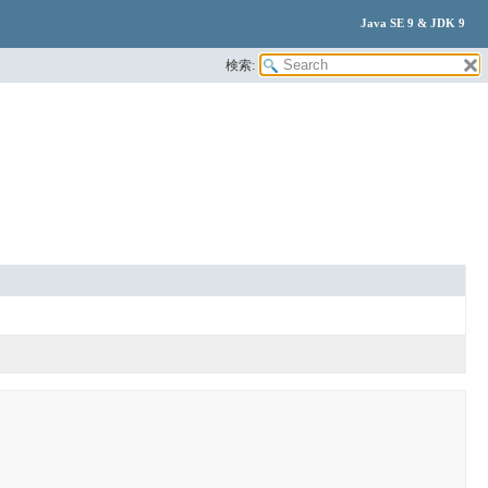
Java SE 9 & JDK 9
検索: