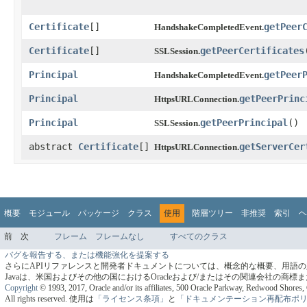
Certificate
[]
getPeer
HandshakeCompletedEvent.
Certificate
[]
getPeerCertificates
SSLSession.
Principal
getPeer
HandshakeCompletedEvent.
Principal
getPeerPrinc
HttpsURLConnection.
Principal
getPeerPrincipal
​()
SSLSession.
abstract
Certificate
[]
getServerCer
HttpsURLConnection.
概要
モジュール
パッケージ
クラス
使用
階層ツリー
非推奨
索引
ヘ
前
次
フレーム
フレームなし
すべてのクラス
バグを報告する、または機能強化を提案する
さらにAPIリファレンスと開発者ドキュメントについては、概念的な概要、用語
Javaは、米国およびその他の国におけるOracleおよび/またはその関連会社の商
Copyright
© 1993, 2017, Oracle and/or its affiliates, 500 Oracle Parkway, Redwood Shore
All rights reserved.
使用は
「ライセンス条項」
と
「ドキュメンテーション再配布ポ