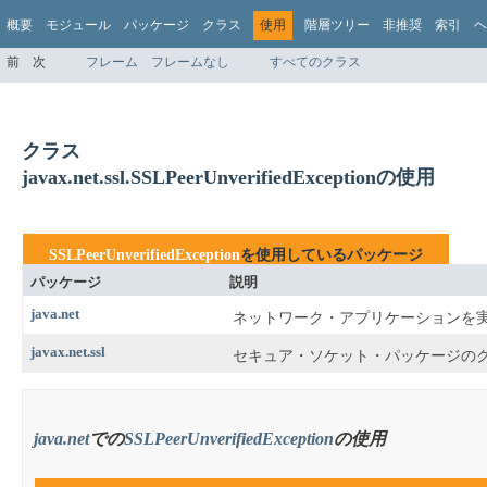
概要
モジュール
パッケージ
クラス
使用
階層ツリー
非推奨
索引
ヘ
前
次
フレーム
フレームなし
すべてのクラス
クラス
javax.net.ssl.SSLPeerUnverifiedExceptionの使用
SSLPeerUnverifiedException
を使用しているパッケージ
パッケージ
説明
java.net
ネットワーク・アプリケーションを
javax.net.ssl
セキュア・ソケット・パッケージの
java.net
での
SSLPeerUnverifiedException
の使用