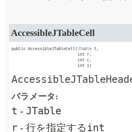
AccessibleJTableCell
public AccessibleJTableCell​(
JTable
 t,

                            int r,

                            int c,

                            int i)
AccessibleJTableHead
パラメータ:
t
JTable
-
r
int
- 行を指定する