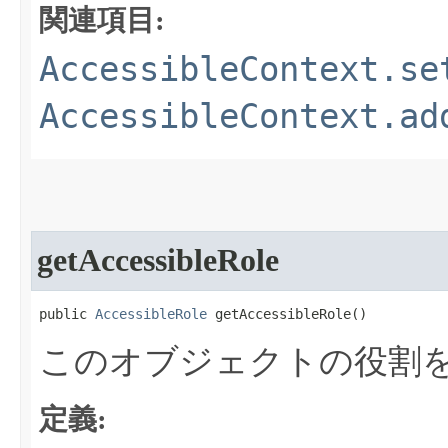
関連項目:
AccessibleContext.se
AccessibleContext.ad
getAccessibleRole
public 
AccessibleRole
 getAccessibleRole​()
このオブジェクトの役割
定義: