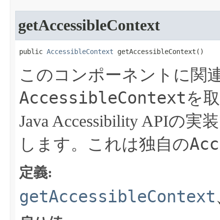
getAccessibleContext
public 
AccessibleContext
 getAccessibleContext​()
このコンポーネントに関
AccessibleContext
を
Java Accessibility
Acc
します。これは独自の
定義:
getAccessibleContext