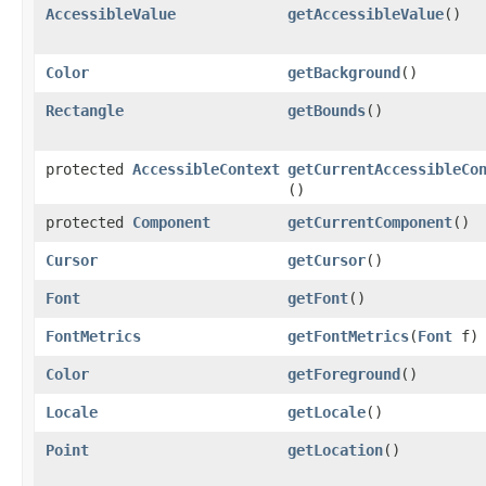
AccessibleValue
getAccessibleValue
​()
Color
getBackground
​()
Rectangle
getBounds
​()
protected
AccessibleContext
getCurrentAccessibleCo
()
protected
Component
getCurrentComponent
​()
Cursor
getCursor
​()
Font
getFont
​()
FontMetrics
getFontMetrics
​(
Font
f)
Color
getForeground
​()
Locale
getLocale
​()
Point
getLocation
​()