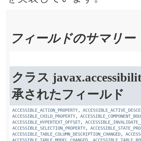
フィールドのサマリー
クラス javax.accessibilit
承されたフィールド
ACCESSIBLE_ACTION_PROPERTY
,
ACCESSIBLE_ACTIVE_DESCE
ACCESSIBLE_CHILD_PROPERTY
,
ACCESSIBLE_COMPONENT_BOU
ACCESSIBLE_HYPERTEXT_OFFSET
,
ACCESSIBLE_INVALIDATE_
ACCESSIBLE_SELECTION_PROPERTY
,
ACCESSIBLE_STATE_PRO
ACCESSIBLE_TABLE_COLUMN_DESCRIPTION_CHANGED
,
ACCESS
ACCESSIBLE_TABLE_MODEL_CHANGED
,
ACCESSIBLE_TABLE_RO