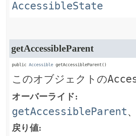
AccessibleState
getAccessibleParent
public 
Accessible
 getAccessibleParent​()
Acce
このオブジェクトの
オーバーライド:
getAccessibleParent
戻り値: