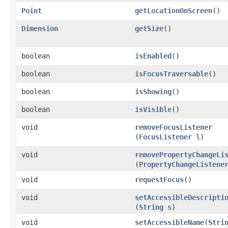
Point
getLocationOnScreen
​()
Dimension
getSize
​()
boolean
isEnabled
​()
boolean
isFocusTraversable
​()
boolean
isShowing
​()
boolean
isVisible
​()
void
removeFocusListener
(
FocusListener
l)
void
removePropertyChangeLi
(
PropertyChangeListene
void
requestFocus
​()
void
setAccessibleDescripti
(
String
s)
void
setAccessibleName
​(
Stri