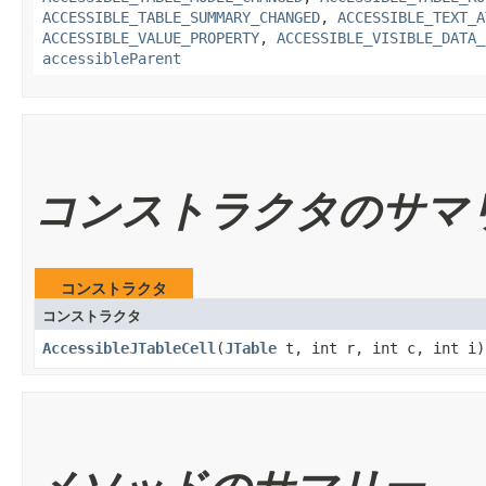
ACCESSIBLE_TABLE_SUMMARY_CHANGED
,
ACCESSIBLE_TEXT_A
ACCESSIBLE_VALUE_PROPERTY
,
ACCESSIBLE_VISIBLE_DATA_
accessibleParent
コンストラクタのサマ
コンストラクタ
コンストラクタ
AccessibleJTableCell
​(
JTable
t, int r, int c, int i)