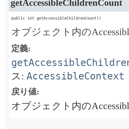
getAccessibleChildrenCount
public int getAccessibleChildrenCount​()
オブジェクト内のAccessi
定義:
getAccessibleChildre
AccessibleContext
ス:
戻り値:
オブジェクト内のAccessib