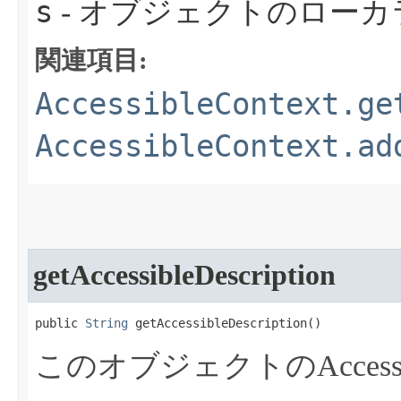
s
- オブジェクトのロー
関連項目:
AccessibleContext.ge
AccessibleContext.ad
getAccessibleDescription
public 
String
 getAccessibleDescription​()
このオブジェクトのAcces