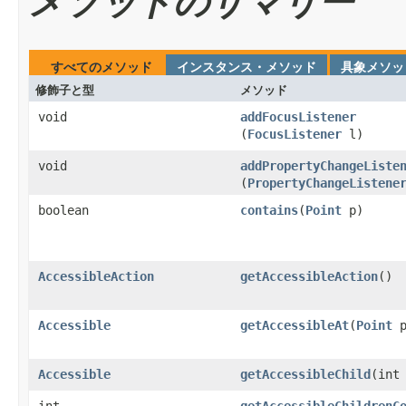
メソッドのサマリー
すべてのメソッド
インスタンス・メソッド
具象メソッ
修飾子と型
メソッド
void
addFocusListener
(
FocusListener
l)
void
addPropertyChangeListe
(
PropertyChangeListene
boolean
contains
​(
Point
p)
AccessibleAction
getAccessibleAction
​()
Accessible
getAccessibleAt
​(
Point
p
Accessible
getAccessibleChild
​(int