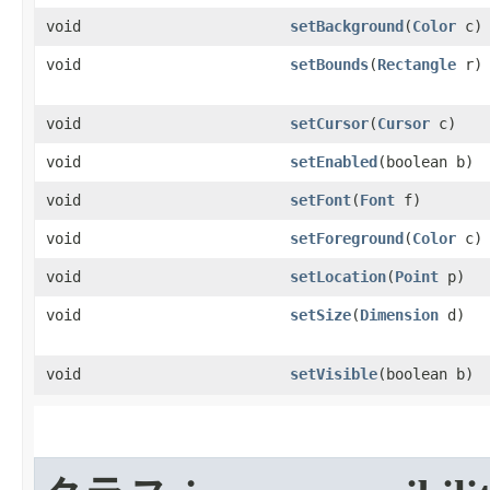
void
setBackground
​(
Color
c)
void
setBounds
​(
Rectangle
r)
void
setCursor
​(
Cursor
c)
void
setEnabled
​(boolean b)
void
setFont
​(
Font
f)
void
setForeground
​(
Color
c)
void
setLocation
​(
Point
p)
void
setSize
​(
Dimension
d)
void
setVisible
​(boolean b)