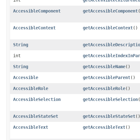
int
getAccessibleChildrenC
AccessibleComponent
getAccessibleComponent
​
AccessibleContext
getAccessibleContext
​()
String
getAccessibleDescripti
int
getAccessibleIndexInPa
String
getAccessibleName
​()
Accessible
getAccessibleParent
​()
AccessibleRole
getAccessibleRole
​()
AccessibleSelection
getAccessibleSelection
​
AccessibleStateSet
getAccessibleStateSet
​(
AccessibleText
getAccessibleText
​()