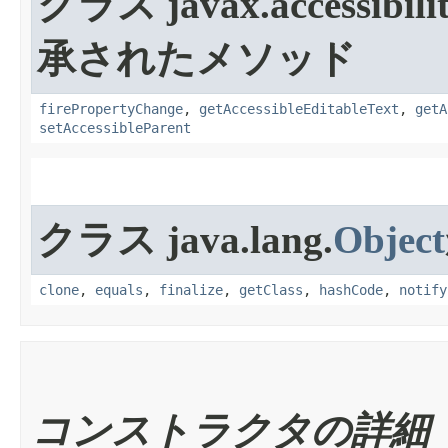
クラス javax.accessibilit
承されたメソッド
firePropertyChange
,
getAccessibleEditableText
,
getA
setAccessibleParent
クラス java.lang.
Object
clone
,
equals
,
finalize
,
getClass
,
hashCode
,
notify
コンストラクタの詳細