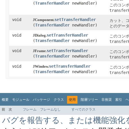
(
TransferHandler
newHandler)
このコン
transfer
void
setTransferHandler
JComponent.
カット、
(
TransferHandler
newHandler)
とのデー
void
setTransferHandler
JDialog.
このコン
(
TransferHandler
newHandler)
transfer
void
setTransferHandler
JFrame.
このコン
(
TransferHandler
newHandler)
transfer
void
setTransferHandler
JWindow.
このコン
(
TransferHandler
newHandler)
transfer
概要
モジュール
パッケージ
クラス
使用
階層ツリー
非推奨
索引
ヘ
前
次
フレーム
フレームなし
すべてのクラス
バグを報告する、または機能強化