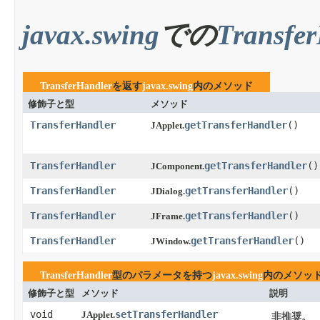
javax.swing
での
Transfe
TransferHandler
を返す
javax.swing
内のメソッド
修飾子と型
メソッド
TransferHandler
getTransferHandler
​()
JApplet.
TransferHandler
getTransferHandler
​()
JComponent.
TransferHandler
getTransferHandler
​()
JDialog.
TransferHandler
getTransferHandler
​()
JFrame.
TransferHandler
getTransferHandler
​()
JWindow.
TransferHandler
型のパラメータを持つ
javax.swing
内のメソッ
修飾子と型
メソッド
説明
void
setTransferHandler
JApplet.
非推奨。