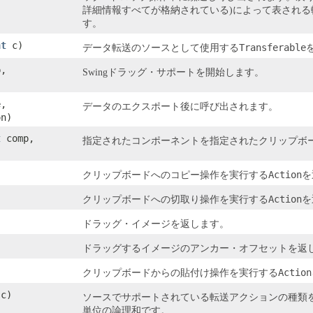
詳細情報すべてが格納されている)によって表される
す。
nt
c)
Transferable
データ転送のソースとして使用する
,
Swingドラッグ・サポートを開始します。
,
データのエクスポート後に呼び出されます。
on)
t
comp,
指定されたコンポーネントを指定されたクリップボ
Action
クリップボードへのコピー操作を実行する
を
Action
クリップボードへの切取り操作を実行する
を
ドラッグ・イメージを返します。
ドラッグするイメージのアンカー・オフセットを返
Action
クリップボードからの貼付け操作を実行する
c)
ソースでサポートされている転送アクションの種類
単位の論理和です。