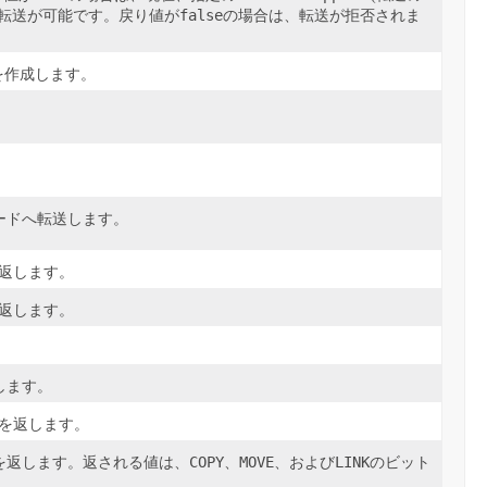
false
転送が可能です。戻り値が
の場合は、転送が拒否されま
を作成します。
ードへ転送します。
返します。
返します。
します。
を返します。
COPY
MOVE
LINK
を返します。返される値は、
、
、および
のビット