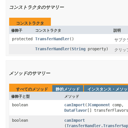
コンストラクタのサマリー
コンストラクタ
修飾子
コンストラクタ
説明
protected
TransferHandler
​()
サブク
TransferHandler
​(
String
property)
クリッ
メソッドのサマリー
すべてのメソッド
静的メソッド
インスタンス・メソッ
修飾子と型
メソッド
boolean
canImport
​(
JComponent
comp,
DataFlavor
[] transferFlavor
boolean
canImport
(
TransferHandler.TransferSu