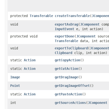
protected
Transferable
createTransferable
​(
JCompone
void
exportAsDrag
​(
JComponent
comp
InputEvent
e, int action)
protected void
exportDone
​(
JComponent
source
Transferable
data, int acti
void
exportToClipboard
​(
JComponen
Clipboard
clip, int action)
static
Action
getCopyAction
​()
static
Action
getCutAction
​()
Image
getDragImage
​()
Point
getDragImageOffset
​()
static
Action
getPasteAction
​()
int
getSourceActions
​(
JComponent