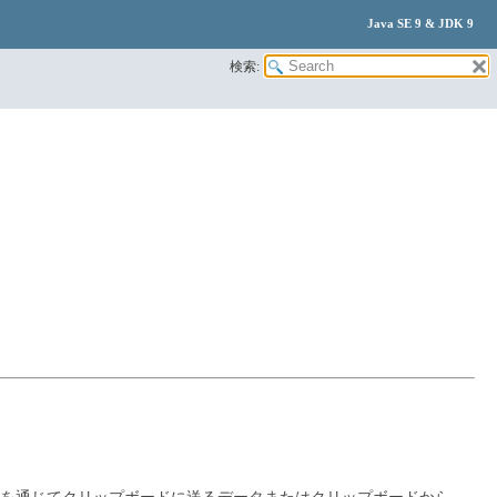
Java SE 9 & JDK 9
検索: