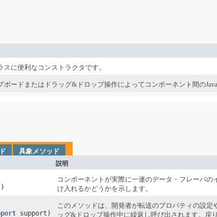
ラスに便利なコンストラクタです。
プボードまたはドラッグ&ドロップ操作によってコンポーネント間のJava
ド
具象メソッド
説明
コンポーネントが実際に一連のデータ・フレーバの
s)
け入れるかどうかを示します。
このメソッドは、開発者が転送のプロパティの設定
pport
support)
ッグ&ドロップ操作中に繰返し呼び出されます。戻