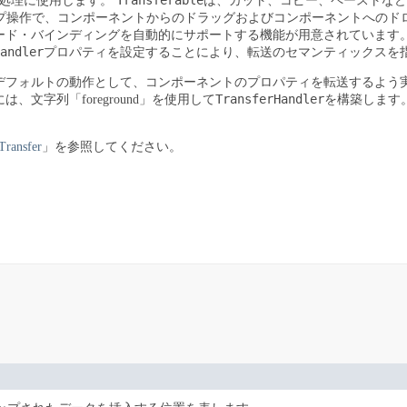
Transferable
処理に使用します。
は、カット、コピー、ペーストなど
プ操作で、コンポーネントからのドラッグおよびコンポーネントへのド
ード・バインディングを自動的にサポートする機能が用意されています
andler
プロパティを設定することにより、転送のセマンティックスを
デフォルトの動作として、コンポーネントのプロパティを転送するよう
TransferHandler
字列「foreground」を使用して
を構築します
Transfer
」を参照してください。