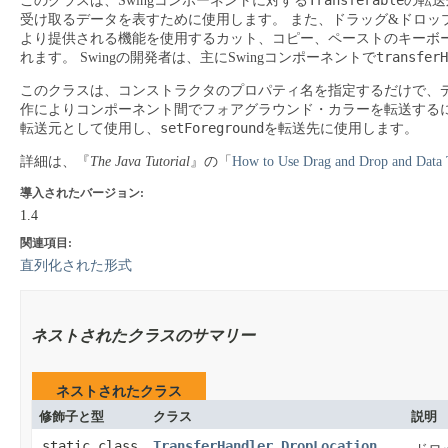
Transferable
このクラスは、Swingコンポーネントに対する
の転送
受け取るデータを表すために使用します。
また、ドラッグ&ドロッ
より提供される機能を使用するカット、コピー、ペーストのキーボ
transferH
れます。
Swingの開発者は、主にSwingコンポーネントで
このクラスは、コンストラクタのプロパティ名を指定するだけで、
作によりコンポーネント間でフォアグラウンド・カラーを転送するには、文
setForeground
転送元として使用し、
を転送先に使用します。
詳細は、『
The Java Tutorial
』の「
How to Use Drag and Drop and Data 
導入されたバージョン:
1.4
関連項目:
直列化された形式
ネストされたクラスのサマリー
ネストされたクラス
修飾子と型
クラス
説明
static class
TransferHandler.DropLocation