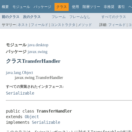
概要
モジュール
パッケージ
クラス
使用
階層ツリー
非推奨
索引
ヘ
前のクラス
次のクラス
フレーム
フレームなし
すべてのクラス
サマリー:
ネスト
|
フィールド
|
コンストラクタ
|
メソッド
詳細:
フィールド
|
コ
モジュール
java.desktop
パッケージ
javax.swing
クラスTransferHandler
java.lang.Object
javax.swing.TransferHandler
すべての実装されたインタフェース:
Serializable
public class 
TransferHandler
extends 
Object
implements 
Serializable