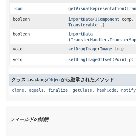
Icon
getVisualRepresentation
​(
Tra
boolean
importData
​(
JComponent
comp,
Transferable
t)
boolean
importData
(
TransferHandler.TransferSu
void
setDragImage
​(
Image
img)
void
setDragImageOffset
​(
Point
p)
クラス java.lang.
Object
から継承されたメソッド
clone
,
equals
,
finalize
,
getClass
,
hashCode
,
notify
フィールドの詳細