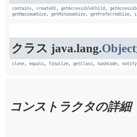
contains
,
createUI
,
getAccessibleChild
,
getAccessib
getMaximumSize
,
getMinimumSize
,
getPreferredSize
,
i
クラス java.lang.
Object
clone
,
equals
,
finalize
,
getClass
,
hashCode
,
notify
コンストラクタの詳細