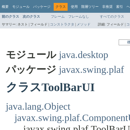
概要
モジュール
パッケージ
クラス
使用
階層ツリー
非推奨
索引
ヘ
前のクラス
次のクラス
フレーム
フレームなし
すべてのクラス
サマリー:
ネスト |
フィールド |
コンストラクタ
|
メソッド
詳細:
フィールド |
コ
モジュール
java.desktop
パッケージ
javax.swing.plaf
クラスToolBarUI
java.lang.Object
javax.swing.plaf.Component
javax.swing.plaf.ToolBarU