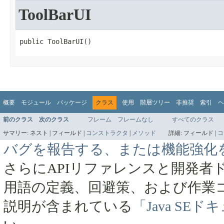
ToolBarUI
public ToolBarUI​()
概要
モジュール
パッケージ
クラス
使用
階層ツリー
非推奨
索引
ヘ
前のクラス
次のクラス
フレーム
フレームなし
すべてのクラス
サマリー:
ネスト |
フィールド |
コンストラクタ
|
メソッド
詳細:
フィールド |
コ
バグを報告する、または機能強化
さらにAPIリファレンスと開発者
用語の定義、回避策、および作業
説明が含まれている
「Java SE