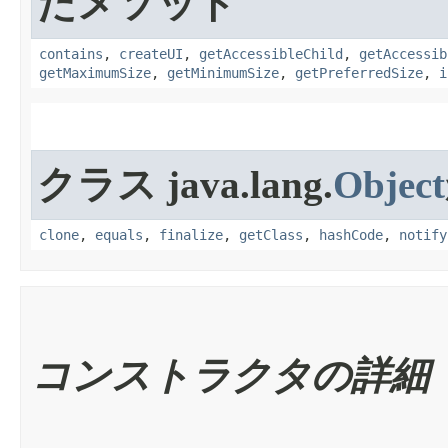
たメソッド
contains
,
createUI
,
getAccessibleChild
,
getAccessib
getMaximumSize
,
getMinimumSize
,
getPreferredSize
,
i
クラス java.lang.
Object
clone
,
equals
,
finalize
,
getClass
,
hashCode
,
notify
コンストラクタの詳細