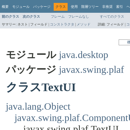
概要
モジュール
パッケージ
クラス
使用
階層ツリー
非推奨
索引
ヘ
前のクラス
次のクラス
フレーム
フレームなし
すべてのクラス
サマリー:
ネスト |
フィールド |
コンストラクタ
|
メソッド
詳細:
フィールド |
コ
モジュール
java.desktop
パッケージ
javax.swing.plaf
クラスTextUI
java.lang.Object
javax.swing.plaf.Component
javax.swing.plaf.TextUI