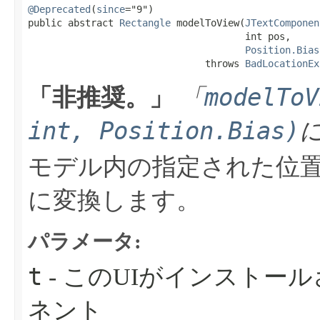
@Deprecated
(
since
="9")

public abstract 
Rectangle
 modelToView​(
JTextComponen
                                      int pos,

Position.Bias
                               throws 
BadLocationEx
modelToV
「非推奨。」
「
int, Position.Bias)
モデル内の指定された位
に変換します。
パラメータ:
t
- このUIがインストー
ネント