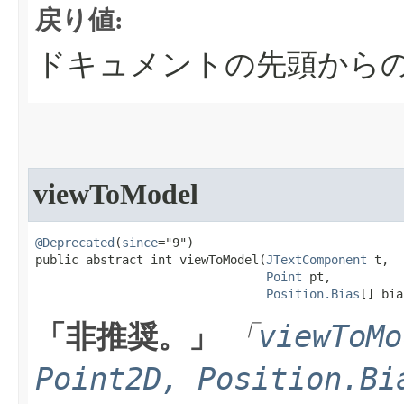
戻り値:
ドキュメントの先頭からのオ
viewToModel
@Deprecated
(
since
="9")

public abstract int viewToModel​(
JTextComponent
 t,

Point
 pt,

Position.Bias
[] bia
viewToMo
「非推奨。」
「
Point2D, Position.Bi