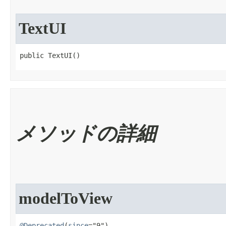
TextUI
public TextUI​()
メソッドの詳細
modelToView
@Deprecated
(
since
="9")
