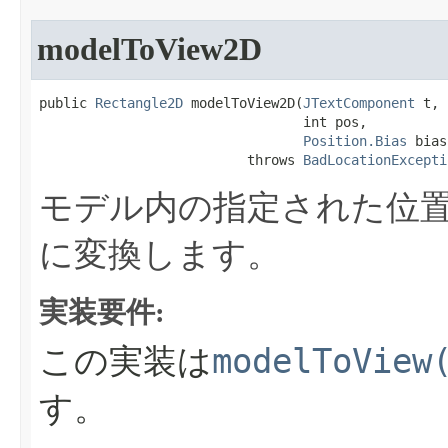
modelToView2D
public 
Rectangle2D
 modelToView2D​(
JTextComponent
 t,

                                 int pos,

Position.Bias
 bias
                          throws 
BadLocationExcepti
モデル内の指定された位
に変換します。
実装要件:
modelToView
この実装は
す。