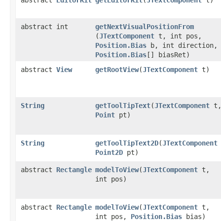
abstract
EditorKit
getEditorKit
​(
JTextComponent
t)
abstract int
getNextVisualPositionFrom
(
JTextComponent
t, int pos,
Position.Bias
b, int direction,
Position.Bias
[] biasRet)
abstract
View
getRootView
​(
JTextComponent
t)
String
getToolTipText
​(
JTextComponent
t
Point
pt)
String
getToolTipText2D
​(
JTextComponent
Point2D
pt)
abstract
Rectangle
modelToView
​(
JTextComponent
t,
int pos)
abstract
Rectangle
modelToView
​(
JTextComponent
t,
int pos,
Position.Bias
bias)