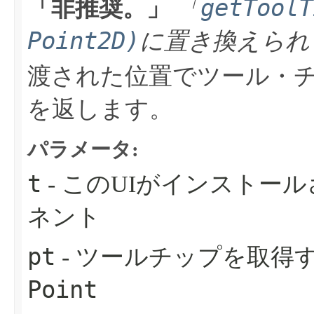
getToolT
「非推奨。」
「
Point2D)
に置き換えられ
渡された位置でツール・
を返します。
パラメータ:
t
- このUIがインストー
ネント
pt
- ツールチップを取得
Point