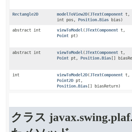
Rectangle2D
modelToView2D
​(
JTextComponent
t,
int pos,
Position.Bias
bias)
abstract int
viewToModel
​(
JTextComponent
t,
Point
pt)
abstract int
viewToModel
​(
JTextComponent
t,
Point
pt,
Position.Bias
[] biasR
int
viewToModel2D
​(
JTextComponent
t,
Point2D
pt,
Position.Bias
[] biasReturn)
クラス javax.swing.plaf