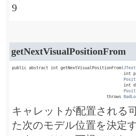
9
getNextVisualPositionFrom
public abstract int getNextVisualPositionFrom​(
JText
                                              int po
Posit
                                              int d
Posit
                                       throws 
BadLo
キャレットが配置される
た次のモデル位置を決定