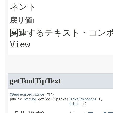
ネント
戻り値:
関連するテキスト・コン
View
getToolTipText
@Deprecated
(
since
="9")

public 
String
 getToolTipText​(
JTextComponent
 t,

Point
 pt)