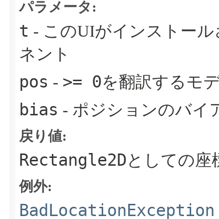
パラメータ:
t
- このUIがインストー
ネント
pos
>= 0
-
を翻訳するモ
bias
- ポジションのバイ
戻り値:
Rectangle2D
としての座
例外:
BadLocationException