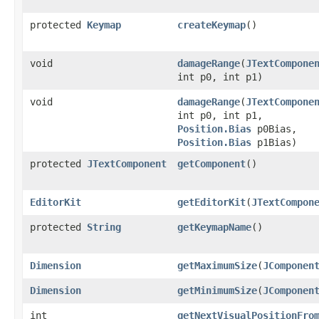
protected
Keymap
createKeymap
​()
void
damageRange
​(
JTextCompone
int p0, int p1)
void
damageRange
​(
JTextCompone
int p0, int p1,
Position.Bias
p0Bias,
Position.Bias
p1Bias)
protected
JTextComponent
getComponent
​()
EditorKit
getEditorKit
​(
JTextCompon
protected
String
getKeymapName
​()
Dimension
getMaximumSize
​(
JComponen
Dimension
getMinimumSize
​(
JComponen
int
getNextVisualPositionFro