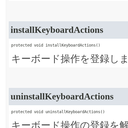
installKeyboardActions
protected void installKeyboardActions​()
キーボード操作を登録し
uninstallKeyboardActions
protected void uninstallKeyboardActions​()
キーボード操作の登録を