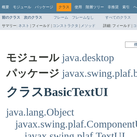
概要
モジュール
パッケージ
クラス
使用
階層ツリー
非推奨
索引
ヘ
前のクラス
次のクラス
フレーム
フレームなし
すべてのクラス
サマリー:
ネスト
|
フィールド |
コンストラクタ
|
メソッド
詳細:
フィールド |
コ
モジュール
java.desktop
パッケージ
javax.swing.plaf.
クラスBasicTextUI
java.lang.Object
javax.swing.plaf.Component
javax.swing.plaf.TextUI