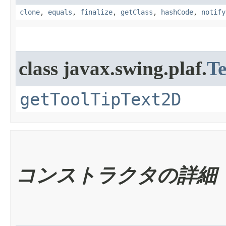
clone
,
equals
,
finalize
,
getClass
,
hashCode
,
notify
class javax.swing.plaf.
T
getToolTipText2D
コンストラクタの詳細