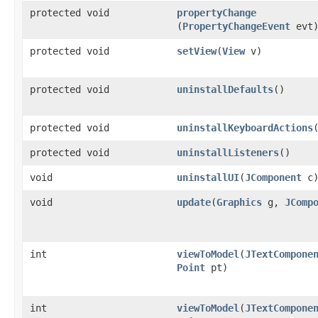
protected void
propertyChange
(
PropertyChangeEvent
evt
protected void
setView
​(
View
v)
protected void
uninstallDefaults
​()
protected void
uninstallKeyboardActions
​
protected void
uninstallListeners
​()
void
uninstallUI
​(
JComponent
c
void
update
​(
Graphics
g,
JComp
int
viewToModel
​(
JTextCompone
Point
pt)
int
viewToModel
​(
JTextCompone