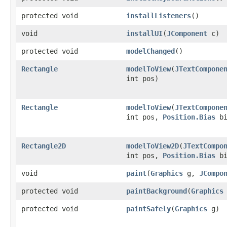
protected void
installListeners
​()
void
installUI
​(
JComponent
c)
protected void
modelChanged
​()
Rectangle
modelToView
​(
JTextCompone
int pos)
Rectangle
modelToView
​(
JTextCompone
int pos,
Position.Bias
bi
Rectangle2D
modelToView2D
​(
JTextCompo
int pos,
Position.Bias
bi
void
paint
​(
Graphics
g,
JCompo
protected void
paintBackground
​(
Graphics
protected void
paintSafely
​(
Graphics
g)