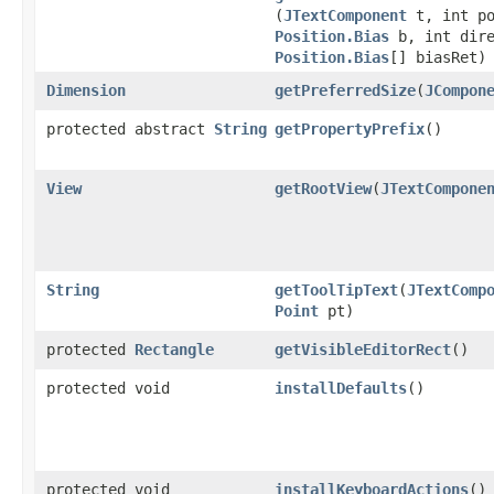
(
JTextComponent
t, int po
Position.Bias
b, int dire
Position.Bias
[] biasRet)
Dimension
getPreferredSize
​(
JCompon
protected abstract
String
getPropertyPrefix
​()
View
getRootView
​(
JTextCompone
String
getToolTipText
​(
JTextComp
Point
pt)
protected
Rectangle
getVisibleEditorRect
​()
protected void
installDefaults
​()
protected void
installKeyboardActions
​()