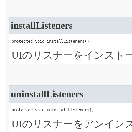
installListeners
protected void installListeners​()
UIのリスナーをインスト
uninstallListeners
protected void uninstallListeners​()
UIのリスナーをアンイン