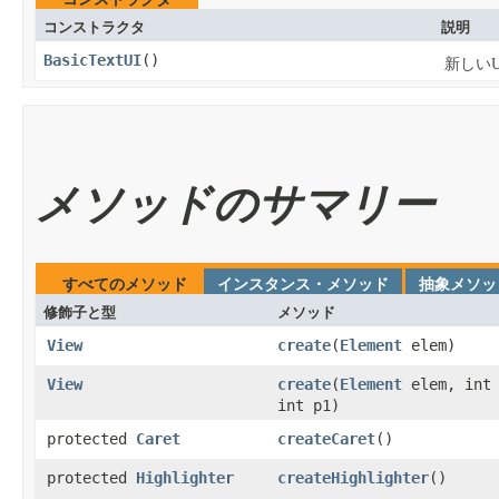
コンストラクタ
説明
BasicTextUI
​()
新しい
メソッドのサマリー
すべてのメソッド
インスタンス・メソッド
抽象メソッ
修飾子と型
メソッド
View
create
​(
Element
elem)
View
create
​(
Element
elem, int 
int p1)
protected
Caret
createCaret
​()
protected
Highlighter
createHighlighter
​()