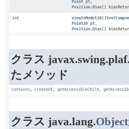
Point
pt,
Position.Bias
[] biasRetu
int
viewToModel2D
​(
JTextCompo
Point2D
pt,
Position.Bias
[] biasRetu
クラス javax.swing.plaf
たメソッド
contains
,
createUI
,
getAccessibleChild
,
getAccessib
クラス java.lang.
Object