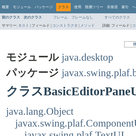
概要
モジュール
パッケージ
クラス
使用
階層ツリー
非推奨
索引
ヘ
前のクラス
次のクラス
フレーム
フレームなし
すべてのクラス
サマリー:
ネスト
|
フィールド |
コンストラクタ
|
メソッド
詳細:
フィールド |
コ
モジュール
java.desktop
パッケージ
javax.swing.plaf.
クラスBasicEditorPane
java.lang.Object
javax.swing.plaf.Component
javax.swing.plaf.TextUI