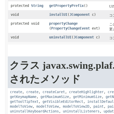
protected
String
getPropertyPrefix
​()
U
void
installUI
​(
JComponent
c)
コ
protected void
propertyChange
こ
(
PropertyChangeEvent
evt)
更
void
uninstallUI
​(
JComponent
c)
コ
クラス javax.swing.plaf.
されたメソッド
create
,
create
,
createCaret
,
createHighlighter
,
cre
getKeymapName
,
getMaximumSize
,
getMinimumSize
,
getN
getToolTipText
,
getVisibleEditorRect
,
installDefaul
modelToView
,
modelToView
,
modelToView2D
,
paint
,
pai
uninstallKeyboardActions
,
uninstallListeners
,
updat