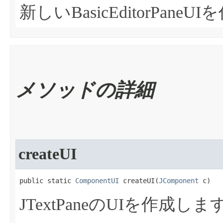
新しいBasicEditorPane
メソッドの詳細
createUI
public static 
ComponentUI
 createUI​(
JComponent
 c)
JTextPaneのUIを作成しま