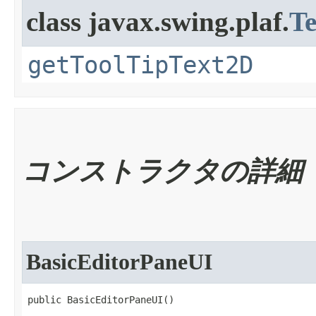
class javax.swing.plaf.
T
getToolTipText2D
コンストラクタの詳細
BasicEditorPaneUI
public BasicEditorPaneUI​()