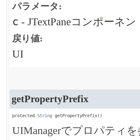
パラメータ:
c
- JTextPaneコンポーネ
戻り値:
UI
getPropertyPrefix
protected 
String
 getPropertyPrefix​()
UIManagerでプロパ