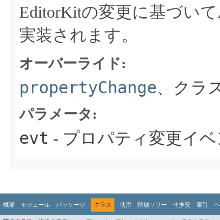
EditorKitの変更に基づい
実装されます。
オーバーライド:
propertyChange
、クラス
パラメータ:
evt
- プロパティ変更イベ
概要
モジュール
パッケージ
クラス
使用
階層ツリー
非推奨
索引
ヘ