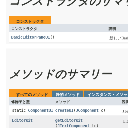
コンストラクタのサマ
コンストラクタ
コンストラクタ
説明
BasicEditorPaneUI
​()
新しいBasi
メソッドのサマリー
すべてのメソッド
静的メソッド
インスタンス・メソッ
修飾子と型
メソッド
説
static
ComponentUI
createUI
​(
JComponent
c)
J
EditorKit
getEditorKit
U
(
JTextComponent
tc)