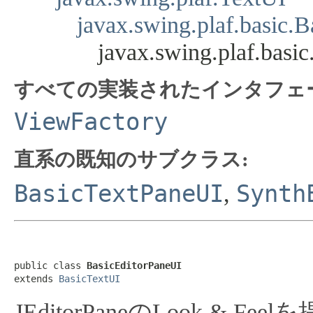
javax.swing.plaf.basic.
javax.swing.plaf.basi
すべての実装されたインタフェ
ViewFactory
直系の既知のサブクラス:
BasicTextPaneUI
Synth
,
public class 
BasicEditorPaneUI
extends 
BasicTextUI
JEditorPaneのLook & F