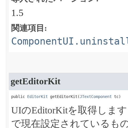
1.5
関連項目:
ComponentUI.uninstal
getEditorKit
public 
EditorKit
 getEditorKit​(
JTextComponent
 tc)
UIのEditorKitを取得しま
で現在設定されているも