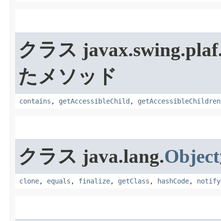
クラス javax.swing.plaf
たメソッド
contains
,
getAccessibleChild
,
getAccessibleChildren
クラス java.lang.
Object
clone
,
equals
,
finalize
,
getClass
,
hashCode
,
notify