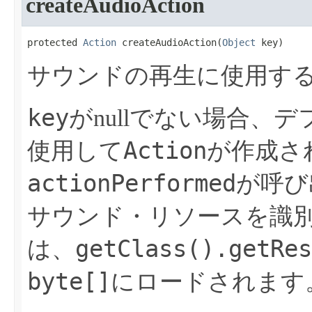
createAudioAction
protected 
Action
 createAudioAction​(
Object
 key)
サウンドの再生に使用す
key
がnullでない場合、
Action
使用して
が作成さ
actionPerformed
が呼び
サウンド・リソースを識
getClass().getRes
は、
byte[]
にロードされます