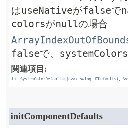
useNative
false
n
は
が
で
colors
null
が
の場合
ArrayIndexOutOfBound
false
systemColors
で、
関連項目:
initSystemColorDefaults(javax.swing.UIDefaults)
Sy
、
initComponentDefaults