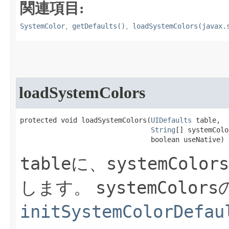
関連項目:
SystemColor
getDefaults()
loadSystemColors(javax.
、
、
loadSystemColors
protected void loadSystemColors​(
UIDefaults
 table,

String
[] systemColo
                                boolean useNative)
table
systemColors
に、
systemColors
します。
initSystemColorDefau