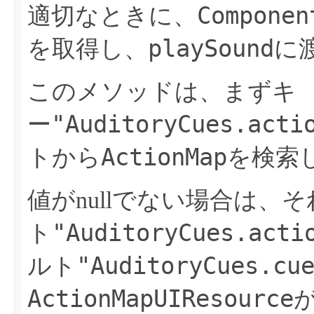
Componen
適切なときに、
playSound
を取得し、
に
このメソッドは、まずキ
"AuditoryCues.acti
ー
ActionMap
トから
を検索
値がnullでない場合は、
"AuditoryCues.acti
ト
"AuditoryCues.cu
ルト
ActionMapUIResource