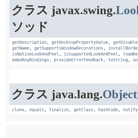
クラス javax.swing.
Loo
ソッド
getDescription
,
getDesktopPropertyValue
,
getDisable
getName
,
getSupportsWindowDecorations
,
installBorde
isNativeLookAndFeel
,
isSupportedLookAndFeel
,
loadKe
makeKeyBindings
,
provideErrorFeedback
,
toString
,
un
クラス java.lang.
Object
clone
,
equals
,
finalize
,
getClass
,
hashCode
,
notify