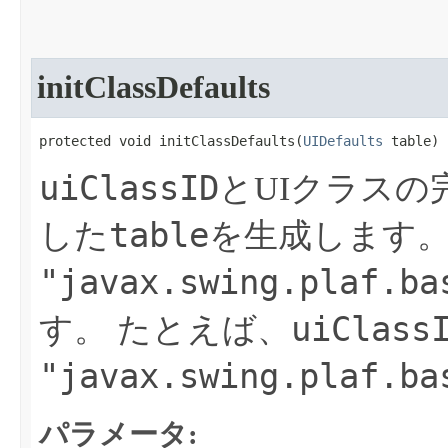
initClassDefaults
protected void initClassDefaults​(
UIDefaults
 table)
uiClassID
とUIクラス
table
した
を生成します
"javax.swing.plaf.ba
uiClass
す。
たとえば、
"javax.swing.plaf.ba
パラメータ: