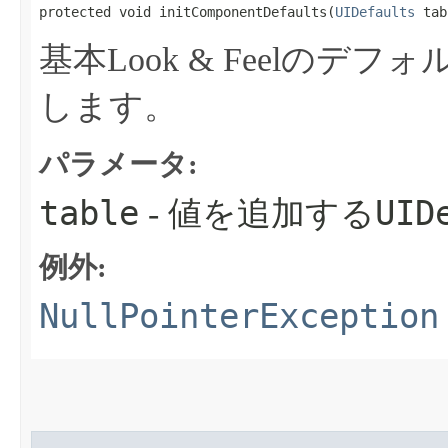
protected void initComponentDefaults​(
UIDefaults
 tab
基本Look & Feelのデ
します。
パラメータ:
table
UID
- 値を追加する
例外:
NullPointerException