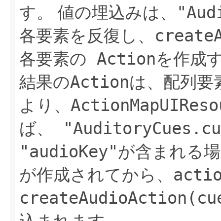
"Aud
す。
値の埋込みは、
create
各要素を反復し、
Action
各要素の
を作成
Action
結果の
は、配列要
ActionMapUIReso
より、
"AuditoryCues.cu
ば、
"audioKey"
が含まれる場
acti
が作成されてから、
createAudioAction(cu