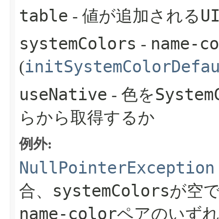
table
U
- 値が追加される
systemColors
name-co
-
initSystemColorDefa
(
useNative
System
- 色を
らから取得するか
例外:
NullPointerException
systemColors
合、
が空
name-color
ペアのいずれ