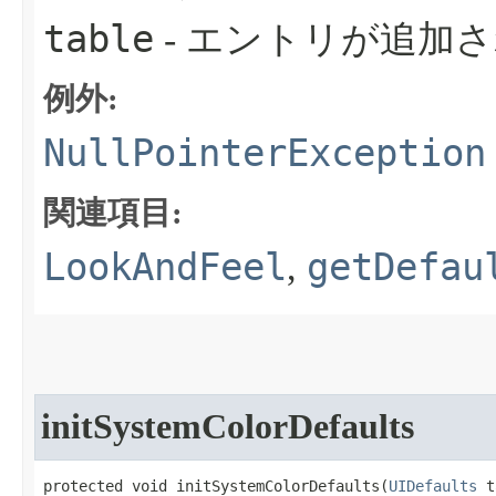
table
- エントリが追加
例外:
NullPointerException
関連項目:
LookAndFeel
getDefau
,
initSystemColorDefaults
protected void initSystemColorDefaults​(
UIDefaults
 t