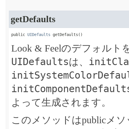
getDefaults
public 
UIDefaults
 getDefaults​()
Look & Feelのデフォ
UIDefaults
initCla
は、
initSystemColorDefau
initComponentDefault
よって生成されます。
このメソッドはpublicメソッ