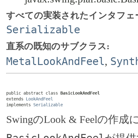
すべての実装されたインタフェ
Serializable
直系の既知のサブクラス:
MetalLookAndFeel
Synt
,
public abstract class 
BasicLookAndFeel
extends 
LookAndFeel
implements 
Serializable
SwingのLook & Fee