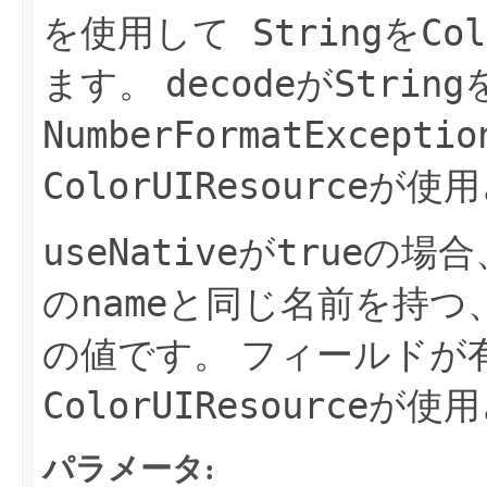
String
Col
を使用して
を
decode
String
ます。
が
NumberFormatExceptio
ColorUIResource
が使用
useNative
true
が
の場合
name
の
と同じ名前を持つ
の値です。
フィールドが
ColorUIResource
が使用
パラメータ: