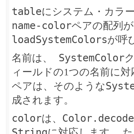
table
にシステム・カラ
name-color
ペアの配列が
loadSystemColors
が呼
SystemColor
名前は、
ィールドの1つの名前に対
Syst
ペアは、そのような
成されます。
color
Color.decode
は、
String
に対応します。
た