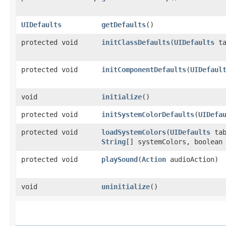
UIDefaults
getDefaults
​()
protected void
initClassDefaults
​(
UIDefaults
ta
protected void
initComponentDefaults
​(
UIDefaul
void
initialize
​()
protected void
initSystemColorDefaults
​(
UIDefa
protected void
loadSystemColors
​(
UIDefaults
tab
String
[] systemColors, boolean
protected void
playSound
​(
Action
audioAction)
void
uninitialize
​()