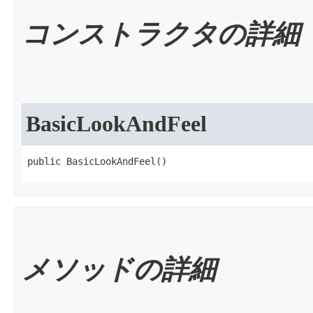
コンストラクタの詳細
BasicLookAndFeel
public BasicLookAndFeel​()
メソッドの詳細