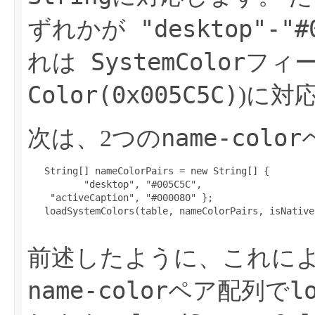
"desktop"-"#
ずれかが
SystemColor
れは
フィ
Color(0x005C5C)
)に対
name-color
次は、2つの
   String[] nameColorPairs = new String[] {

          "desktop", "#005C5C",

    "activeCaption", "#000080" };

   loadSystemColors(table, nameColorPairs, isNative
前述したように、これに
name-color
l
ペア配列で