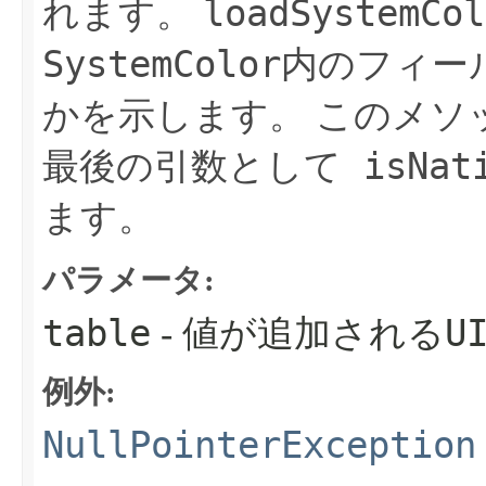
loadSystemCol
れます。
SystemColor
内のフィー
かを示します。
このメソ
isNati
最後の引数として
ます。
パラメータ:
table
U
- 値が追加される
例外:
NullPointerException