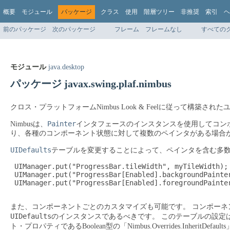
概要
モジュール
パッケージ
クラス
使用
階層ツリー
非推奨
索引
ヘ
前のパッケージ
次のパッケージ
フレーム
フレームなし
すべての
モジュール
java.desktop
パッケージ javax.swing.plaf.nimbus
クロス・プラットフォームNimbus Look & Feelに従って構
Painter
Nimbusは、
インタフェースのインスタンスを使用してコン
り、各種のコンポーネント状態に対して複数のペインタがある場合
UIDefaults
テーブルを変更することによって、ペインタを含む多
 UIManager.put("ProgressBar.tileWidth", myTileWidth);

 UIManager.put("ProgressBar[Enabled].backgroundPainter
 UIManager.put("ProgressBar[Enabled].foregroundPainter
また、コンポーネントごとのカスタマイズも可能です。
コンポーネン
UIDefaults
のインスタンスであるべきです。
このテーブルの設定は
ト・プロパティであるBoolean型の「Nimbus.Overrides.Inhe