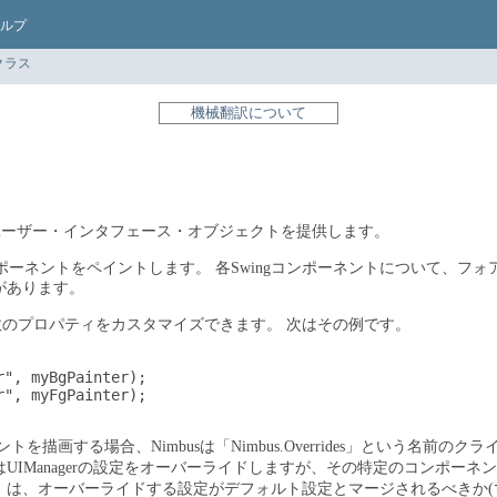
ルプ
クラス
機械翻訳について
築されたユーザー・インタフェース・オブジェクトを提供します。
ポーネントをペイントします。
各Swingコンポーネントについて、フ
があります。
数のプロパティをカスタマイズできます。
次はその例です。
", myBgPainter);

", myFgPainter);

トを描画する場合、Nimbusは「Nimbus.Overrides」という名前
UIManagerの設定をオーバーライドしますが、その特定のコンポー
ritDefaults」は、オーバーライドする設定がデフォルト設定とマージされるべきか(