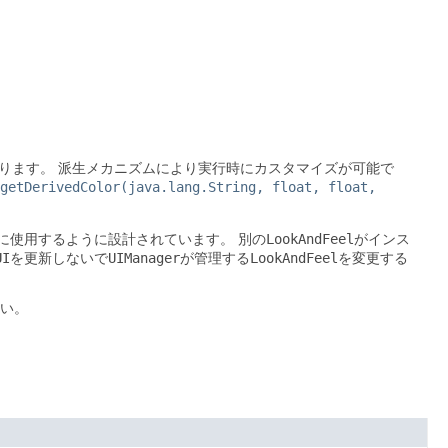
ります。
派生メカニズムにより実行時にカスタマイズが可能で
getDerivedColor(java.lang.String, float, float,
LookAndFeel
)に使用するように設計されています。
別の
がインス
UI
UIManager
LookAndFeel
を更新しないで
が管理する
を変更する
い。