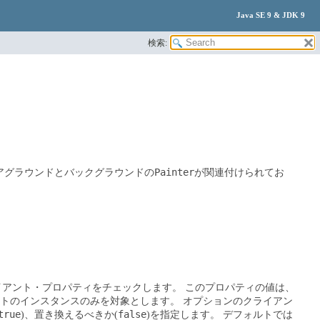
Java SE 9 & JDK 9
検索:
Painter
ォアグラウンドとバックグラウンドの
が関連付けられてお
のクライアント・プロパティをチェックします。
このプロパティの値は、
ネントのインスタンスのみを対象とします。
オプションのクライアン
true
false
)、置き換えるべきか(
)を指定します。
デフォルトでは