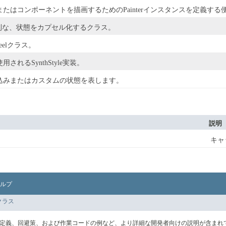
領域またはコンポーネントを描画するためのPainterインスタンスを定義す
利な、状態をカプセル化するクラス。
dFeelクラス。
用されるSynthStyle実装。
組み込みまたはカスタムの状態を表します。
説明
キャ
ルプ
クラス
の定義、回避策、および作業コードの例など、より詳細な開発者向けの説明が含まれ