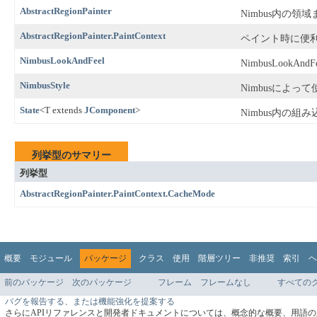
AbstractRegionPainter
Nimbus内の
AbstractRegionPainter.PaintContext
ペイント時に便
NimbusLookAndFeel
NimbusLookAn
NimbusStyle
Nimbusによって使
State
<T extends
JComponent
>
Nimbus内の
列挙型のサマリー
列挙型
AbstractRegionPainter.PaintContext.CacheMode
概要
モジュール
パッケージ
クラス
使用
階層ツリー
非推奨
索引
ヘ
前のパッケージ
次のパッケージ
フレーム
フレームなし
すべての
バグを報告する、または機能強化を提案する
さらにAPIリファレンスと開発者ドキュメントについては、概念的な概要、用語