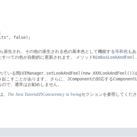


ts", false);

ら派生され、その他の派生される色の基本色として機能する
等和色
もあ
NimbusLookAndFeel.
たすべての色が自動的に更新されます。
メソッド
UIManager.setLookAndFeel(new
XXX
LookAndFeel())
れている間(
JComponent
Component
き起こすことがあります。
さらに、
の対応する
るので、通常はお勧めしません。
は、
The Java Tutorial
の
Concurrency in Swing
セクションを参照してくださ