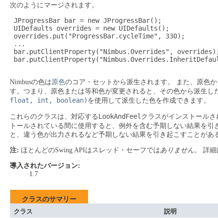
次のようにマージされます。
 JProgressBar bar = new JProgressBar();

 UIDefaults overrides = new UIDefaults();

 overrides.put("ProgressBar.cycleTime", 330);

 ...

 bar.putClientProperty("Nimbus.Overrides", overrides);
 bar.putClientProperty("Nimbus.Overrides.InheritDefaul
Nimbusの色は
原色
のコア・セットから派生されます。
また、原色か
す。つまり、原色または等和色が変更されると、その色から派生し
float, int, boolean)
を使用して派生した色を作成できます。
LookAndFeel
これらのクラスは、対応する
クラスがインストールさ
トールされている間に使用すると、例外を含む予期しない結果を引
と、違う色が出力されるなど予期しない結果を引き起こすことがあ
注:
ほとんどのSwing APIはスレッド・セーフでは
ありません
。
詳細
導入されたバージョン:
1.7
クラスのサマリー
クラス
説明