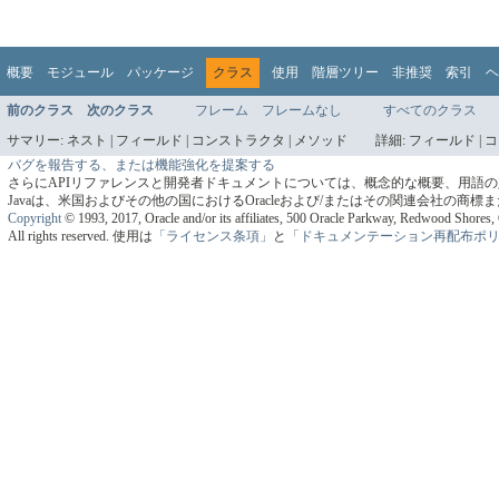
概要
モジュール
パッケージ
クラス
使用
階層ツリー
非推奨
索引
ヘ
前のクラス
次のクラス
フレーム
フレームなし
すべてのクラス
サマリー:
ネスト |
フィールド |
コンストラクタ |
メソッド
詳細:
フィールド |
コ
バグを報告する、または機能強化を提案する
さらにAPIリファレンスと開発者ドキュメントについては、概念的な概要、用語
Javaは、米国およびその他の国におけるOracleおよび/またはその関連会社の商
Copyright
© 1993, 2017, Oracle and/or its affiliates, 500 Oracle Parkway, Redwood Shore
All rights reserved.
使用は
「ライセンス条項」
と
「ドキュメンテーション再配布ポ