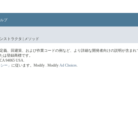
ルプ
ンストラクタ |
メソッド
の定義、回避策、および作業コードの例など、より詳細な開発者向けの説明が含まれ
標または登録商標です。
s, CA 94065 USA.
リシー」
に従います。
Modify
. Modify
Ad Choices
.