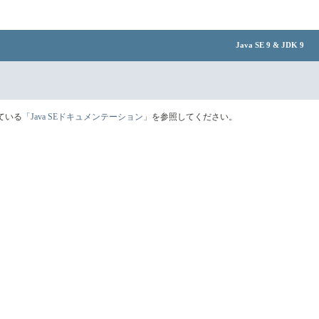
Java SE 9 & JDK 9
ている
「Java SEドキュメンテーション」
を参照してください。