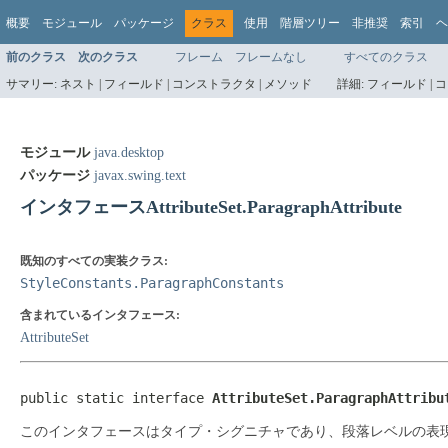
概要
モジュール
パッケージ
クラス
使用
階層ツリー
非推奨
索引
ヘ
前のクラス
次のクラス
フレーム
フレームなし
すべてのクラス
サマリー:
ネスト |
フィールド |
コンストラクタ |
メソッド
詳細:
フィールド |
コ
モジュール
java.desktop
パッケージ
javax.swing.text
インタフェースAttributeSet.ParagraphAttribute
既知のすべての実装クラス:
StyleConstants.ParagraphConstants
含まれているインタフェース:
AttributeSet
public static interface 
AttributeSet.ParagraphAttribu
このインタフェースはタイプ・シグニチャであり、段落レベルの表