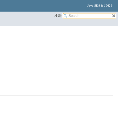
Java SE 9 & JDK 9
検索: