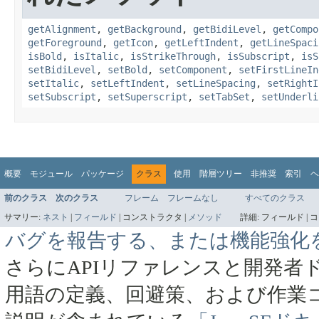
getAlignment
,
getBackground
,
getBidiLevel
,
getCompo
getForeground
,
getIcon
,
getLeftIndent
,
getLineSpaci
isBold
,
isItalic
,
isStrikeThrough
,
isSubscript
,
isS
setBidiLevel
,
setBold
,
setComponent
,
setFirstLineIn
setItalic
,
setLeftIndent
,
setLineSpacing
,
setRightI
setSubscript
,
setSuperscript
,
setTabSet
,
setUnderli
概要
モジュール
パッケージ
クラス
使用
階層ツリー
非推奨
索引
ヘ
前のクラス
次のクラス
フレーム
フレームなし
すべてのクラス
サマリー:
ネスト
|
フィールド
|
コンストラクタ |
メソッド
詳細:
フィールド |
コ
バグを報告する、または機能強化
さらにAPIリファレンスと開発者
用語の定義、回避策、および作業