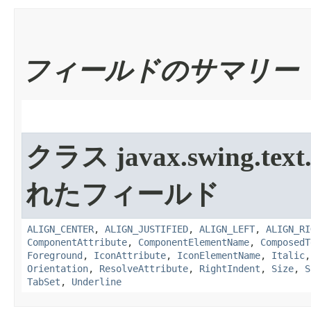
フィールドのサマリー
クラス javax.swing.text
れたフィールド
ALIGN_CENTER
,
ALIGN_JUSTIFIED
,
ALIGN_LEFT
,
ALIGN_RI
ComponentAttribute
,
ComponentElementName
,
ComposedT
Foreground
,
IconAttribute
,
IconElementName
,
Italic
Orientation
,
ResolveAttribute
,
RightIndent
,
Size
,
S
TabSet
,
Underline