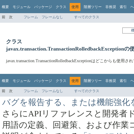
概要
モジュール
パッケージ
クラス
使用
階層ツリー
非推奨
索引
ヘ
前
次
フレーム
フレームなし
すべてのクラス
クラス
javax.transaction.TransactionRolledbackException
javax.transaction.TransactionRolledbackExceptionはどこからも
概要
モジュール
パッケージ
クラス
使用
階層ツリー
非推奨
索引
ヘ
前
次
フレーム
フレームなし
すべてのクラス
バグを報告する、または機能強化
さらにAPIリファレンスと開発者
用語の定義、回避策、および作業