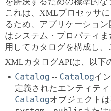
を解決するための標準的な
これは、XMLプロセッサ
るため、アプリケーション
はシステム・プロパティまたはja
用してカタログを構成し、
XMLカタログAPIは、以
Catalog
Catalog
--
イ
定義されたエンティティ
Catalog
オブジェクトは
system
public
、
または