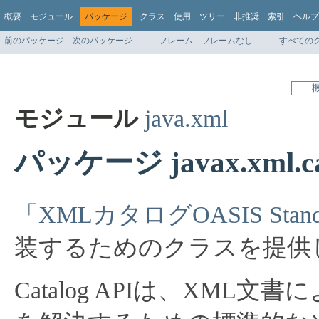
概要
モジュール
パッケージ
クラス
使用
ツリー
非推奨
索引
ヘルプ
前のパッケージ
次のパッケージ
フレーム
フレームなし
すべての
モジュール
java.xml
パッケージ javax.xml.ca
「XMLカタログOASIS Stand
装するためのクラスを提供
Catalog APIは、XM