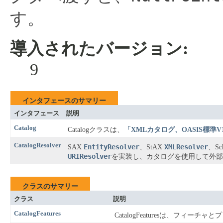
す。
導入されたバージョン:
9
インタフェースのサマリー
インタフェース
説明
Catalog
Catalogクラスは、
「XMLカタログ、OASIS標準V1.
CatalogResolver
EntityResolver
XMLResolver
SAX
、StAX
、Sc
URIResolver
を実装し、カタログを使用して外部参照を解
クラスのサマリー
クラス
説明
CatalogFeatures
CatalogFeaturesは、フィ