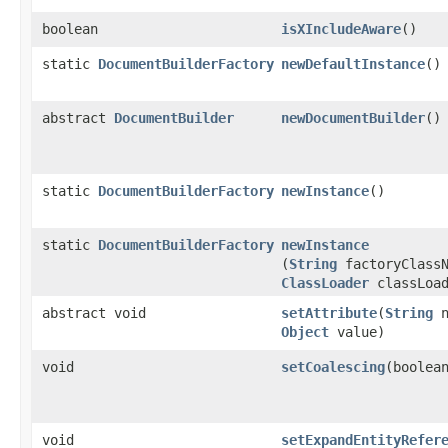
boolean
isXIncludeAware
​()
static
DocumentBuilderFactory
newDefaultInstance
​()
abstract
DocumentBuilder
newDocumentBuilder
​()
static
DocumentBuilderFactory
newInstance
​()
static
DocumentBuilderFactory
newInstance
(
String
factoryClassN
ClassLoader
classLoad
abstract void
setAttribute
​(
String
n
Object
value)
void
setCoalescing
​(boolea
void
setExpandEntityRefer