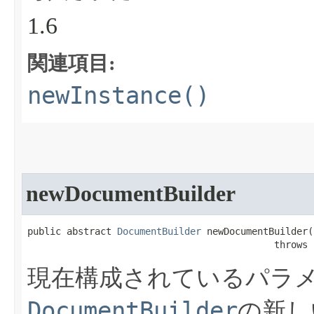
1.6
関連項目:
newInstance()
newDocumentBuilder
public abstract 
DocumentBuilder
 newDocumentBuilder​()
                                            throws 
現在構成されているパラ
DocumentBuilder
の新し