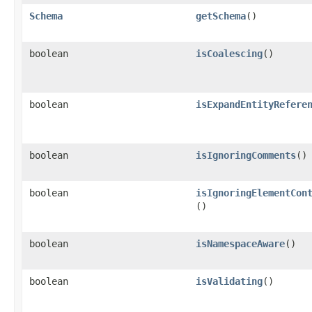
Schema
getSchema
​()
boolean
isCoalescing
​()
boolean
isExpandEntityRefere
boolean
isIgnoringComments
​()
boolean
isIgnoringElementCon
()
boolean
isNamespaceAware
​()
boolean
isValidating
​()