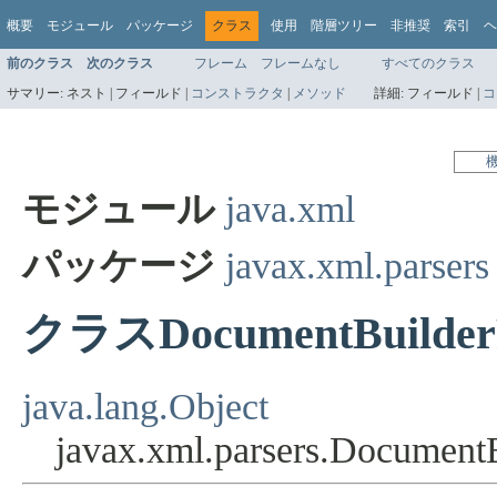
概要
モジュール
パッケージ
クラス
使用
階層ツリー
非推奨
索引
ヘ
前のクラス
次のクラス
フレーム
フレームなし
すべてのクラス
サマリー:
ネスト |
フィールド |
コンストラクタ
|
メソッド
詳細:
フィールド |
コ
モジュール
java.xml
パッケージ
javax.xml.parsers
クラスDocumentBuilderF
java.lang.Object
javax.xml.parsers.Document