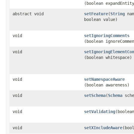
(boolean expandEntit
abstract void
setFeature
​(
String
nam
boolean value)
void
setIgnoringComments
(boolean ignoreComme
void
setIgnoringElementCo
(boolean whitespace)
void
setNamespaceAware
(boolean awareness)
void
setSchema
​(
Schema
sche
void
setValidating
​(boolea
void
setXIncludeAware
​(boo