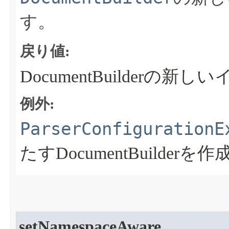
す。
戻り値:
DocumentBuilderの新
例外:
ParserConfigurationE
たすDocumentBuilde
setNamespaceAware