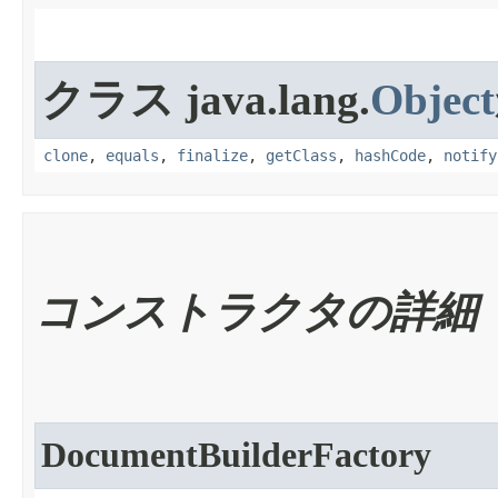
クラス java.lang.
Object
clone
,
equals
,
finalize
,
getClass
,
hashCode
,
notify
コンストラクタの詳細
DocumentBuilderFactory