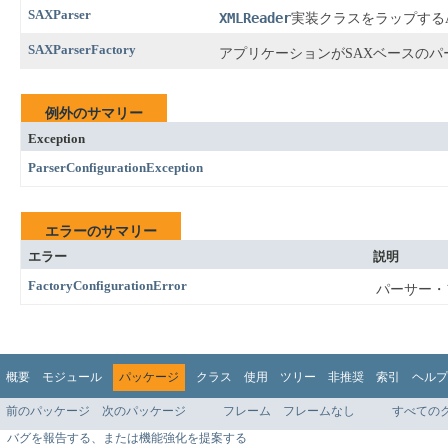
SAXParser
XMLReader
実装クラスをラップする
SAXParserFactory
アプリケーションがSAXベースのパ
例外のサマリー
Exception
ParserConfigurationException
エラーのサマリー
エラー
説明
FactoryConfigurationError
パーサー・
概要
モジュール
パッケージ
クラス
使用
ツリー
非推奨
索引
ヘルプ
前のパッケージ
次のパッケージ
フレーム
フレームなし
すべての
バグを報告する、または機能強化を提案する