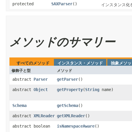
protected
SAXParser
​()
インスタンス化を妨
メソッドのサマリー
すべてのメソッド
インスタンス・メソッド
抽象メソッ
修飾子と型
メソッド
abstract
Parser
getParser
​()
abstract
Object
getProperty
​(
String
name)
Schema
getSchema
​()
abstract
XMLReader
getXMLReader
​()
abstract boolean
isNamespaceAware
​()