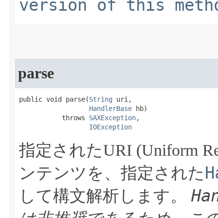
version of this meth
parse
public void parse​(
String
 uri,

HandlerBase
 hb)

           throws 
SAXException
,

IOException
指定されたURI (Uniform Res
H
ンテンツを、指定された
Ha
して構文解析します。