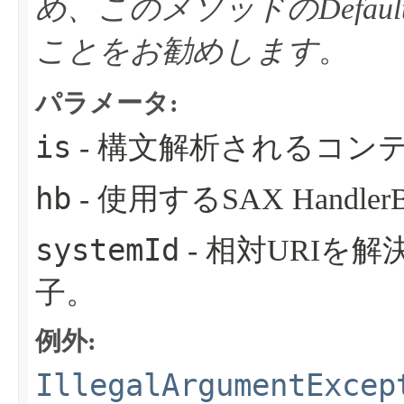
め、このメソッドのDefaul
ことをお勧めします
。
パラメータ:
is
- 構文解析されるコンテンツ
hb
- 使用するSAX Handler
systemId
- 相対URIを
子。
例外:
IllegalArgumentExcep