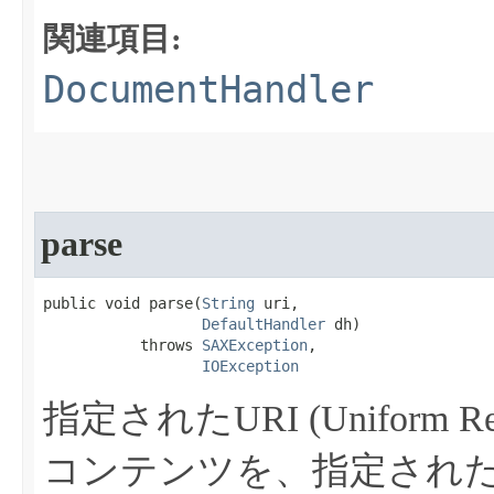
関連項目:
DocumentHandler
parse
public void parse​(
String
 uri,

DefaultHandler
 dh)

           throws 
SAXException
,

IOException
指定されたURI (Uniform Res
コンテンツを、指定され