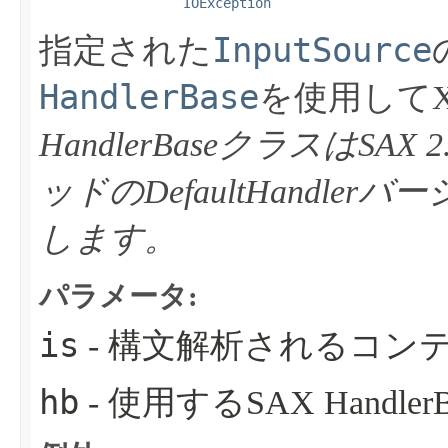
IOException
InputSource
指定された
HandlerBase
を使用して
HandlerBaseクラスはS
ッドのDefaultHandl
します。
パラメータ:
is
- 構文解析されるコンテンツ
hb
- 使用するSAX Handler