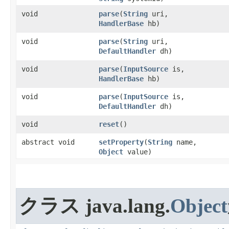
void
parse
​(
String
uri,
HandlerBase
hb)
void
parse
​(
String
uri,
DefaultHandler
dh)
void
parse
​(
InputSource
is,
HandlerBase
hb)
void
parse
​(
InputSource
is,
DefaultHandler
dh)
void
reset
​()
abstract void
setProperty
​(
String
name,
Object
value)
クラス java.lang.
Object