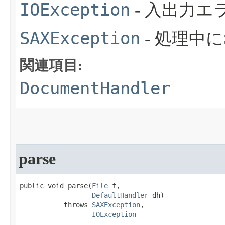
IOException
- 入出力
SAXException
- 処理中
関連項目:
DocumentHandler
parse
public void parse​(
File
 f,

DefaultHandler
 dh)

           throws 
SAXException
,

IOException