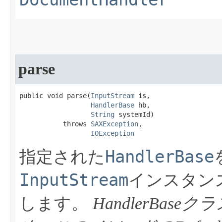
parse
public void parse​(
InputStream
 is,

HandlerBase
 hb,

String
 systemId)

           throws 
SAXException
,

IOException
HandlerBase
指定された
InputStream
インスタン
します。
HandlerBas