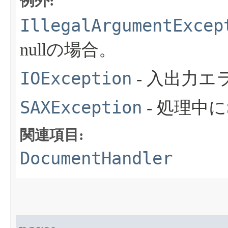
例外:
IllegalArgumentExcep
nullの場合。
IOException
- 入出力
SAXException
- 処理中
関連項目:
DocumentHandler