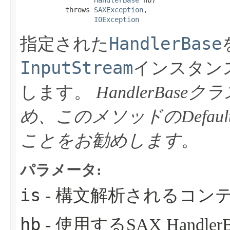
HandlerBase
 hb)

           throws 
SAXException
,

IOException
HandlerBase
指定された
InputStream
インスタン
します。
HandlerBas
め、このメソッドのDefaul
ことをお勧めします
。
パラメータ:
is
- 構文解析されるコンテンツ
hb
- 使用するSAX Handler