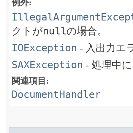
例外:
IllegalArgumentExcep
null
クトが
の場合。
IOException
- 入出力
SAXException
- 処理中
関連項目:
DocumentHandler