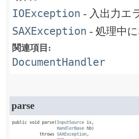
IOException
- 入出力
SAXException
- 処理中
関連項目:
DocumentHandler
parse
public void parse​(
InputSource
 is,

HandlerBase
 hb)

           throws 
SAXException
,
