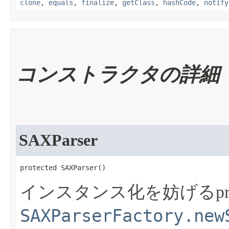
clone
,
equals
,
finalize
,
getClass
,
hashCode
,
notify
コンストラクタの詳細
SAXParser
protected SAXParser​()
インスタンス化を妨げるpro
SAXParserFactory.new