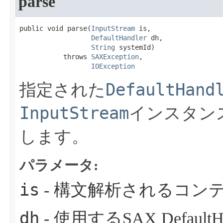
parse
public void parse​(
InputStream
 is,

DefaultHandler
 dh,

String
 systemId)

           throws 
SAXException
,

IOException
DefaultHand
指定された
InputStream
インスタン
します。
パラメータ:
is
- 構文解析されるコンテンツ
dh
- 使用するSAX DefaultH