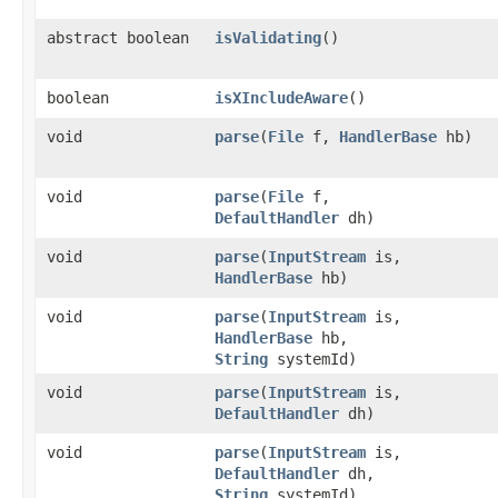
abstract boolean
isValidating
​()
boolean
isXIncludeAware
​()
void
parse
​(
File
f,
HandlerBase
hb)
void
parse
​(
File
f,
DefaultHandler
dh)
void
parse
​(
InputStream
is,
HandlerBase
hb)
void
parse
​(
InputStream
is,
HandlerBase
hb,
String
systemId)
void
parse
​(
InputStream
is,
DefaultHandler
dh)
void
parse
​(
InputStream
is,
DefaultHandler
dh,
String
systemId)