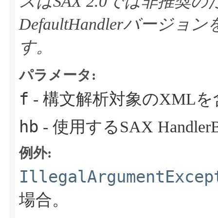
スはSAX 2.0では非推
DefaultHandlerバ
す。
パラメータ:
f
- 構文解析対象のXML
hb
- 使用するSAX Handler
例外:
IllegalArgumentExcep
場合。