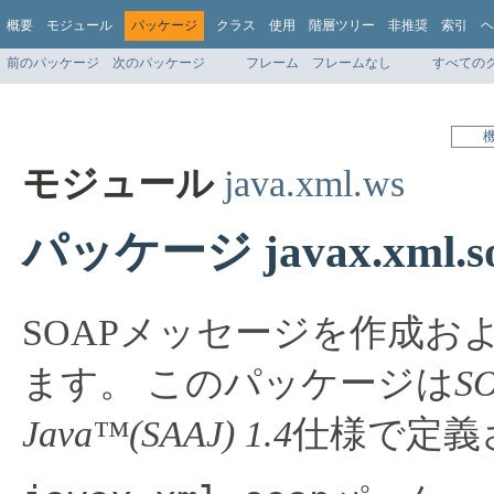
概要
モジュール
パッケージ
クラス
使用
階層ツリー
非推奨
索引
ヘ
前のパッケージ
次のパッケージ
フレーム
フレームなし
すべての
モジュール
java.xml.ws
パッケージ javax.xml.s
SOAPメッセージを作成お
ます。
このパッケージは
SO
Java™(SAAJ) 1.4
仕様で定義