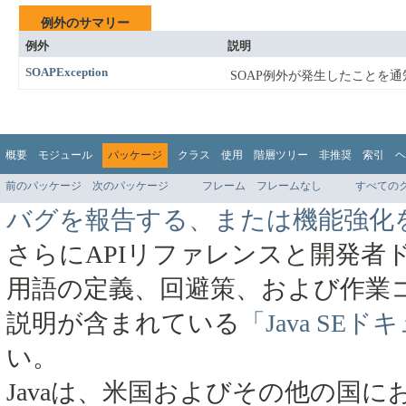
例外のサマリー
例外
説明
SOAPException
SOAP例外が発生したことを
概要
モジュール
パッケージ
クラス
使用
階層ツリー
非推奨
索引
ヘ
前のパッケージ
次のパッケージ
フレーム
フレームなし
すべての
バグを報告する、または機能強化
さらにAPIリファレンスと開発者
用語の定義、回避策、および作業
説明が含まれている
「Java SE
い。
Javaは、米国およびその他の国にお