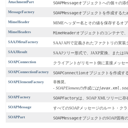
AttachmentPart
SOAPMessage
オブジェクトへの個々の添
MessageFactory
SOAPMessage
オブジェクトを作成するた
MimeHeader
MIMEヘッダー名とその値を保存するオ
MimeHeaders
MimeHeader
オブジェクトのコンテナで、
SAAJMetaFactory
SAAJ APIで定義されたファクトリの
SAAJResult
SAAJツリー形式で、JAXP変換、また
SOAPConnection
クライアントがリモート側に直接メッセー
SOAPConnectionFactory
SOAPConnection
オブジェクトを作成す
SOAPElementFactory
非推奨。
javax.xml.so
- SOAPElementの作成には
SOAPFactory
SOAPFactory
は、SOAP XMLツリー
SOAPMessage
すべてのSOAPメッセージのルート・ク
SOAPPart
SOAPMessage
オブジェクトのSOAP固有