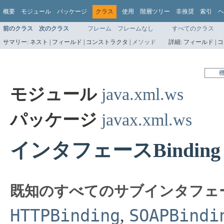
概要
モジュール
パッケージ
クラス
使用
階層ツリー
非推奨
索引
ヘ
前のクラス
次のクラス
フレーム
フレームなし
すべてのクラス
サマリー:
ネスト |
フィールド |
コンストラクタ |
メソッド
詳細:
フィールド |
コ
モジュール
java.xml.ws
パッケージ
javax.xml.ws
インタフェースBinding
既知のすべてのサブインタフェ
HTTPBinding
SOAPBindi
,