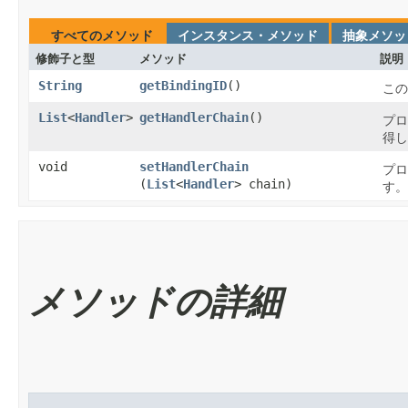
すべてのメソッド
インスタンス・メソッド
抽象メソッ
修飾子と型
メソッド
説明
String
getBindingID
​()
この
List
<
Handler
>
getHandlerChain
​()
プロ
得し
void
setHandlerChain
プロ
(
List
<
Handler
> chain)
す。
メソッドの詳細