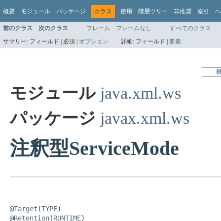
概要
モジュール
パッケージ
クラス
使用
階層ツリー
非推奨
索引
ヘ
前のクラス
次のクラス
フレーム
フレームなし
すべてのクラス
サマリー:
フィールド |
必須 |
オプション
詳細:
フィールド |
要素
モジュール
java.xml.ws
パッケージ
javax.xml.ws
注釈型ServiceMode
@Target
(
TYPE
@Retention
(
RUNTIME