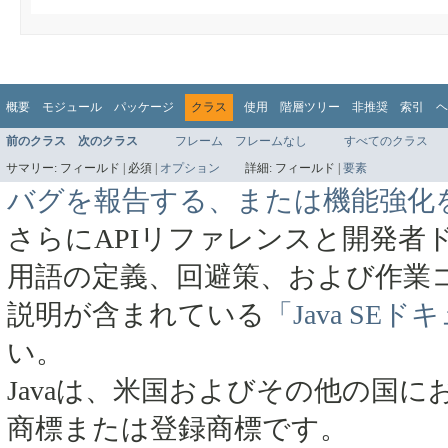
概要
モジュール
パッケージ
クラス
使用
階層ツリー
非推奨
索引
ヘ
前のクラス
次のクラス
フレーム
フレームなし
すべてのクラス
サマリー:
フィールド |
必須 |
オプション
詳細:
フィールド |
要素
バグを報告する、または機能強化
さらにAPIリファレンスと開発者
用語の定義、回避策、および作業
説明が含まれている
「Java SE
い。
Javaは、米国およびその他の国にお
商標または登録商標です。