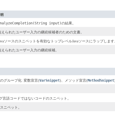
説明
nalyzeCompletion(String input)
の結果。
与えられたユーザー入力の継続候補者のための文書。
Javaソースのスニペットを有効なトップレベルJavaソースにラップします
与えられたユーザー入力の継続候補。
VarSnippet
MethodSnippet
グループ化: 変数宣言(
)、メソッド宣言(
ミング言語コードではないコードのスニペット。
スニペット。