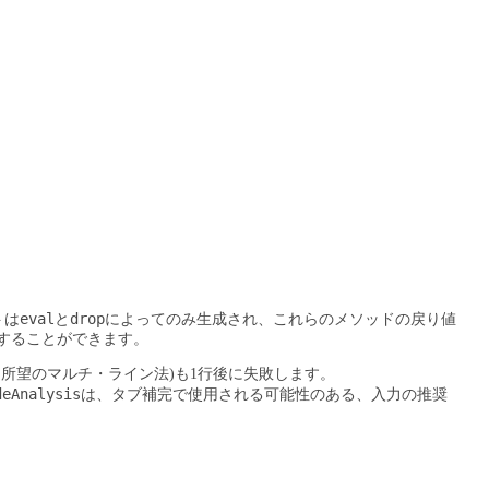
eval
drop
トは
と
によってのみ生成され、これらのメソッドの戻り値
することができます。
、所望のマルチ・ライン法)も1行後に失敗します。
deAnalysis
は、タブ補完で使用される可能性のある、入力の推奨