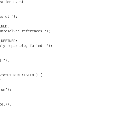
ation event

sful ");

NED:

nresolved references ");

DEFINED:

ly reparable, failed  ");

 ");

tatus.NONEXISTENT) {

;

on");

e());
