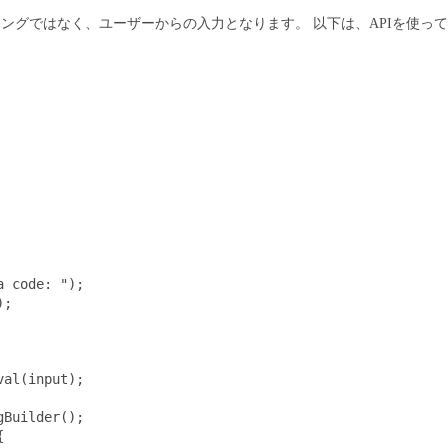
リングではなく、ユーザーからの入力となります。
以下は、APIを使っ
 code: ");

;

al(input);

Builder();


