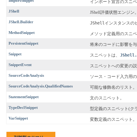
ImportSnippet
インポート宣言のスニペ
JShell
JShell評価状態エンジン
JShell.Builder
JShell
インスタンスの
MethodSnippet
メソッド定義用のスニペ
PersistentSnippet
将来のコードに影響を与
Snippet
JShell.
スニペットは、
SnippetEvent
スニペットへの変更の説
SourceCodeAnalysis
ソース・コード入力用の
SourceCodeAnalysis.QualifiedNames
可能な修飾名のリスト。
StatementSnippet
文のスニペット。
TypeDeclSnippet
型定義のスニペット(ク
VarSnippet
変数定義のスニペット。