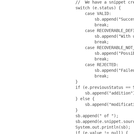
                             //  We have a snippet cre
                             switch (e.status) {

                                 case VALID:

                                     sb.append("Succes
                                     break;

                                 case RECOVERABLE_DEFI
                                     sb.append("With u
                                     break;

                                 case RECOVERABLE_NOT_
                                     sb.append("Possib
                                     break;

                                 case REJECTED:

                                     sb.append("Failed
                                     break;

                             }

                             if (e.previousStatus == S
                                 sb.append("addition")
                             } else {

                                 sb.append("modificati
                             }

                             sb.append(" of ");

                             sb.append(e.snippet.sourc
                             System.out.println(sb);

                             if (e.value != null) {
