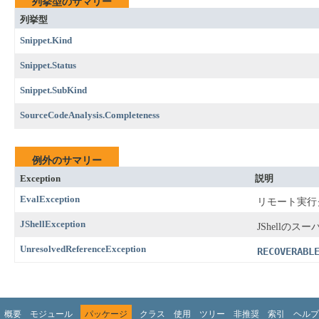
列挙型のサマリー
列挙型
Snippet.Kind
Snippet.Status
Snippet.SubKind
SourceCodeAnalysis.Completeness
例外のサマリー
Exception
説明
EvalException
リモート実行
JShellException
JShellの
UnresolvedReferenceException
RECOVERABL
概要
モジュール
パッケージ
クラス
使用
ツリー
非推奨
索引
ヘルプ