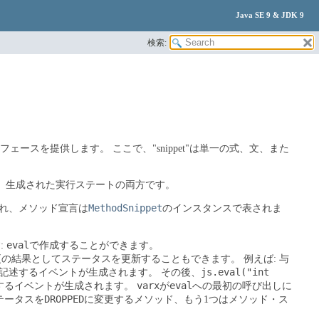
Java SE 9 & JDK 9
検索:
インタフェースを提供します。
ここで、"snippet"は単一の式、文、また
、生成された実行ステートの両方です。
MethodSnippet
れ、メソッド宣言は
のインスタンスで表されま
eval
:
で作成することができます。
更の結果としてステータスを更新することもできます。
例えば: 与
js.eval("int
記述するイベントが生成されます。
その後、
varx
eval
するイベントが生成されます。
が
への最初の呼び出しに
DROPPED
テータスを
に変更するメソッド、もう1つはメソッド・ス