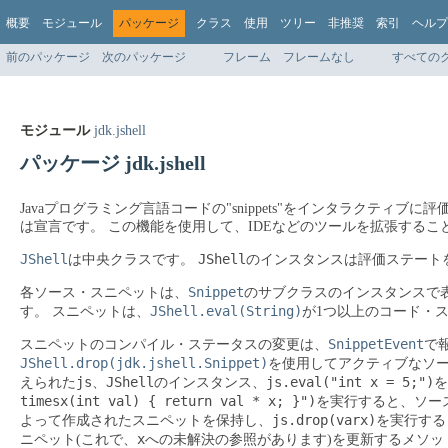
概要
モジュール
パッケージ
クラス
使用
ツリー
非推奨
索引
ヘルプ
前のパッケージ
次のパッケージ
フレーム
フレームなし
すべての
モジュール
jdk.jshell
パッケージ jdk.jshell
Javaプログラミング言語コードの"snippets"をインタラクティブに評
は宣言です。
この機能を使用して、IDEなどのツールを拡張する
JShell
JShell
は中央クラスです。
のインスタンスは評価ステート
Snippet
各ソース・スニペットは、
のサブクラスのインスタンスで
JShell.eval(String)
す。
スニペットは、
が1つ以上のコード・
SnippetEvent
スニペットのコンパイル・ステータスの変更は、
で
JShell.drop(jdk.jshell.Snippet)
を使用してアクティブなソ
js
JShell
js.eval("int x = 5;")
えられた
、
のインスタンス、
を
timesx(int val) { return val * x; }")
を実行すると、ソー
js.drop(varx)
よって作成されたスニペットを保持し、
を実行する
x
ニペット(これで、
への未解決の参照があります)を更新するメソッ