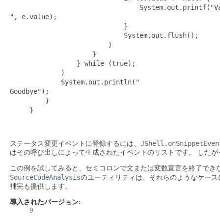
                                 System.out.printf("Va
", e.value);

                             }

                             System.out.flush();

                         }

                     }

                 } while (true);

             }

             System.out.println("

Goodbye");

         }

     }

JShell.onSnippetEven
ステータス変更イベントに登録するには、
はその呼び出しによって生成されたイベントのリストです。
したが
この例を試してみると、セミコロンで文または変数宣言を終了でき
SourceCodeAnalysis
のユーティリティは、それらのようなケース
補完も提供します。
導入されたバージョン:
9