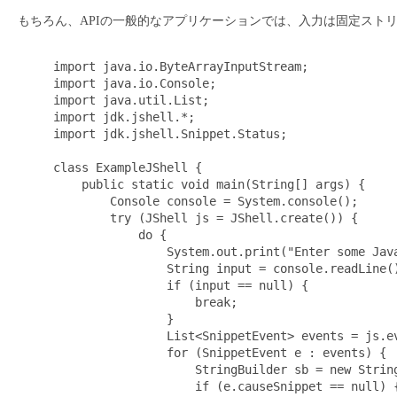
もちろん、APIの一般的なアプリケーションでは、入力は固定スト
     import java.io.ByteArrayInputStream;

     import java.io.Console;

     import java.util.List;

     import jdk.jshell.*;

     import jdk.jshell.Snippet.Status;

     class ExampleJShell {

         public static void main(String[] args) {

             Console console = System.console();

             try (JShell js = JShell.create()) {

                 do {

                     System.out.print("Enter some Java
                     String input = console.readLine()
                     if (input == null) {

                         break;

                     }

                     List<SnippetEvent> events = js.ev
                     for (SnippetEvent e : events) {

                         StringBuilder sb = new String
                         if (e.causeSnippet == null) {