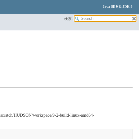
Java SE 9 & JDK 9
検索:
HUDSON/workspace/9-2-build-linux-amd64-