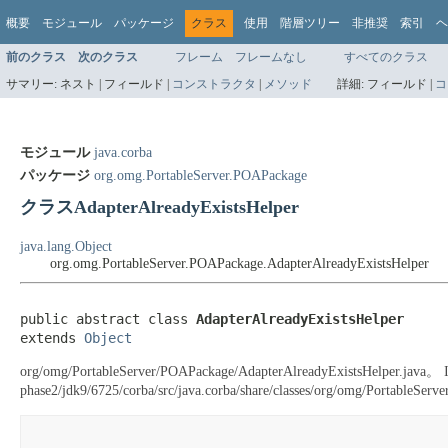
概要
モジュール
パッケージ
クラス
使用
階層ツリー
非推奨
索引
ヘ
前のクラス
次のクラス
フレーム
フレームなし
すべてのクラス
サマリー:
ネスト |
フィールド |
コンストラクタ
|
メソッド
詳細:
フィールド |
コ
モジュール
java.corba
パッケージ
org.omg.PortableServer.POAPackage
クラスAdapterAlreadyExistsHelper
java.lang.Object
org.omg.PortableServer.POAPackage.AdapterAlreadyExistsHelper
public abstract class 
AdapterAlreadyExistsHelper
extends 
Object
org/omg/PortableServer/POAPackage/AdapterAlreadyExistsHelper.java。
phase2/jdk9/6725/corba/src/java.corba/share/classes/org/omg/Por