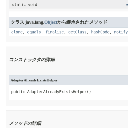
static void
クラス java.lang.
Object
から継承されたメソッド
clone
,
equals
,
finalize
,
getClass
,
hashCode
,
notify
コンストラクタの詳細
AdapterAlreadyExistsHelper
public AdapterAlreadyExistsHelper​()
メソッドの詳細