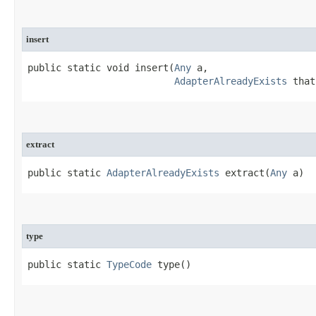
insert
public static void insert​(
Any
 a,

AdapterAlreadyExists
 that
extract
public static 
AdapterAlreadyExists
 extract​(
Any
 a)
type
public static 
TypeCode
 type​()