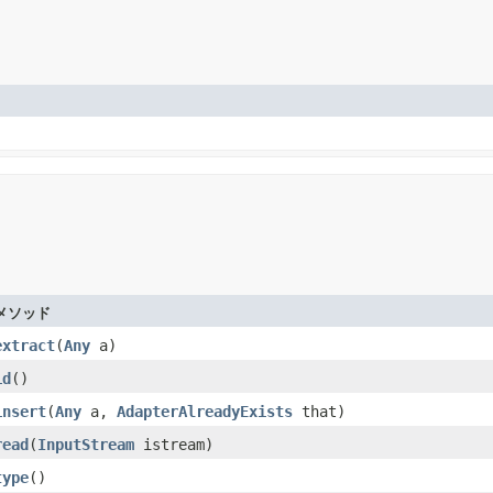
メソッド
extract
​(
Any
a)
id
​()
insert
​(
Any
a,
AdapterAlreadyExists
that)
read
​(
InputStream
istream)
type
​()