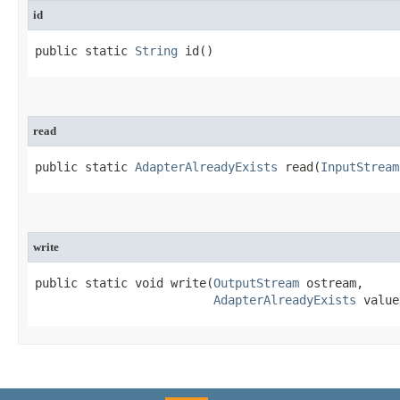
id
public static 
String
 id​()
read
public static 
AdapterAlreadyExists
 read​(
InputStream
write
public static void write​(
OutputStream
 ostream,

AdapterAlreadyExists
 value