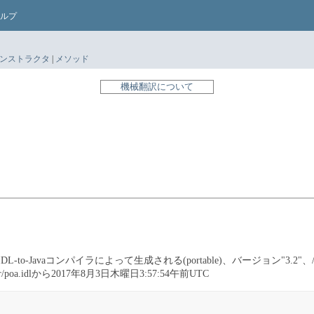
ルプ
ンストラクタ
|
メソッド
機械翻訳について
IDL-to-Javaコンパイラによって生成される(portable)、バージョン"3.2"、/scratch/
tableServer/poa.idlから2017年8月3日木曜日3:57:54午前UTC