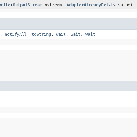
write
​(
OutputStream
ostream,
AdapterAlreadyExists
value)
,
notifyAll
,
toString
,
wait
,
wait
,
wait