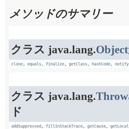
メソッドのサマリー
クラス java.lang.
Object
clone
,
equals
,
finalize
,
getClass
,
hashCode
,
notify
クラス java.lang.
Throw
ド
addSuppressed
,
fillInStackTrace
,
getCause
,
getLocal