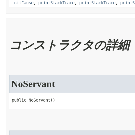
initCause
,
printStackTrace
,
printStackTrace
,
printS
コンストラクタの詳細
NoServant
public NoServant​()