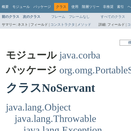
概要
モジュール
パッケージ
クラス
使用
階層ツリー
非推奨
索引
ヘ
前のクラス
次のクラス
フレーム
フレームなし
すべてのクラス
サマリー:
ネスト |
フィールド |
コンストラクタ
|
メソッド
詳細:
フィールド |
コ
モジュール
java.corba
パッケージ
org.omg.Portabl
クラスNoServant
java.lang.Object
java.lang.Throwable
java.lang.Exception