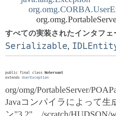
org.omg.CORBA.UserEx
org.omg.PortableSer
すべての実装されたインタフェ
Serializable
IDLEntit
,
public final class 
NoServant
extends 
UserException
org/omg/PortableServer/POAP
Javaコンパイラによって生成さ
ン"3.2"、/scratch/HUDSON/wor