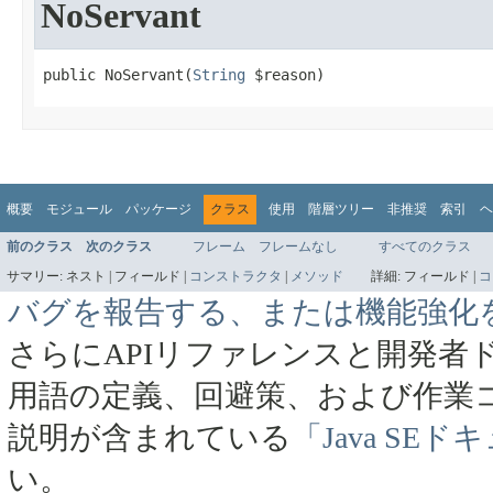
NoServant
public NoServant​(
String
 $reason)
概要
モジュール
パッケージ
クラス
使用
階層ツリー
非推奨
索引
ヘ
前のクラス
次のクラス
フレーム
フレームなし
すべてのクラス
サマリー:
ネスト |
フィールド |
コンストラクタ
|
メソッド
詳細:
フィールド |
コ
バグを報告する、または機能強化
さらにAPIリファレンスと開発者
用語の定義、回避策、および作業
説明が含まれている
「Java SE
い。