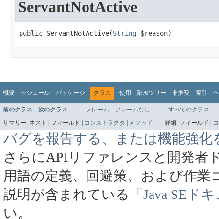
ServantNotActive
public ServantNotActive​(
String
 $reason)
概要
モジュール
パッケージ
クラス
使用
階層ツリー
非推奨
索引
ヘ
前のクラス
次のクラス
フレーム
フレームなし
すべてのクラス
サマリー:
ネスト |
フィールド |
コンストラクタ
|
メソッド
詳細:
フィールド |
コ
バグを報告する、または機能強化
さらにAPIリファレンスと開発者
用語の定義、回避策、および作業
説明が含まれている
「Java SE
い。