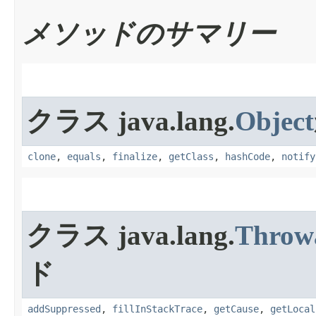
メソッドのサマリー
クラス java.lang.
Object
clone
,
equals
,
finalize
,
getClass
,
hashCode
,
notify
クラス java.lang.
Throw
ド
addSuppressed
,
fillInStackTrace
,
getCause
,
getLocal