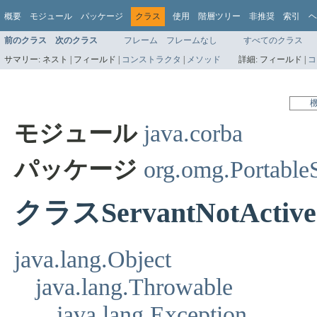
概要
モジュール
パッケージ
クラス
使用
階層ツリー
非推奨
索引
ヘ
前のクラス
次のクラス
フレーム
フレームなし
すべてのクラス
サマリー:
ネスト |
フィールド |
コンストラクタ
|
メソッド
詳細:
フィールド |
コ
モジュール
java.corba
パッケージ
org.omg.Portabl
クラスServantNotActive
java.lang.Object
java.lang.Throwable
java.lang.Exception