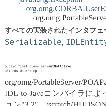
org.omg.CORBA.UserEx
org.omg.PortableServ
すべての実装されたインタフェ
Serializable
IDLEntit
,
public final class 
ServantNotActive
extends 
UserException
org/omg/PortableServer/POAP
IDL-to-Javaコンパイラによ
ョン"3.2"、/scratch/HUDSON/wo