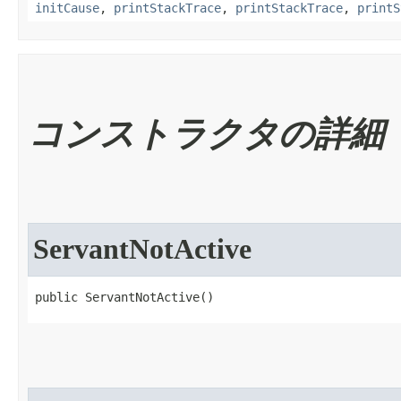
initCause
,
printStackTrace
,
printStackTrace
,
printS
コンストラクタの詳細
ServantNotActive
public ServantNotActive​()