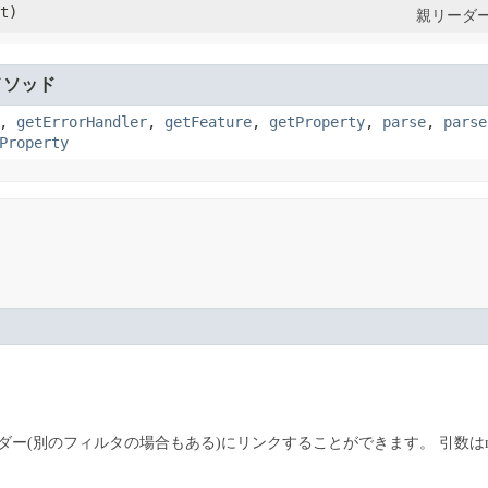
t)
親リーダ
メソッド
,
getErrorHandler
,
getFeature
,
getProperty
,
parse
,
parse
Property
ダー(別のフィルタの場合もある)にリンクすることができます。
引数はn