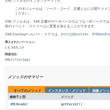
XMLフィルタのインタフェースです。
このモジュールは、ソース・コード、文書ともに公開ドメイ
ください。
XMLフィルタは、XML文書やデータベースのような一次ソースで
前のイベント・ストリームに変更を加えることができます。
EntityResolver
DTDHandle
XMLFilterImplヘルパー・クラスは、
、
導入されたバージョン:
1.4, SAX 2.0
関連項目:
XMLFilterImpl
メソッドのサマリー
すべてのメソッド
インスタンス・メソッド
抽象メソッ
修飾子と型
メソッド
XMLReader
getParent
​()