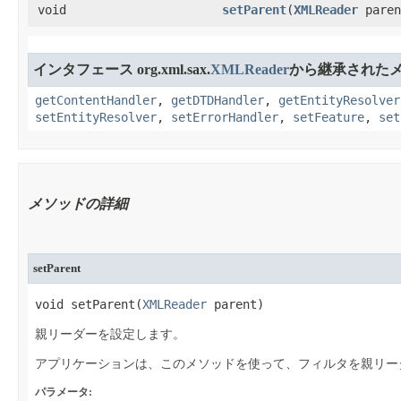
void
setParent
​(
XMLReader
paren
インタフェース org.xml.sax.
XMLReader
から継承された
getContentHandler
,
getDTDHandler
,
getEntityResolver
setEntityResolver
,
setErrorHandler
,
setFeature
,
set
メソッドの詳細
setParent
void setParent​(
XMLReader
 parent)
親リーダーを設定します。
アプリケーションは、このメソッドを使って、フィルタを親リー
パラメータ: