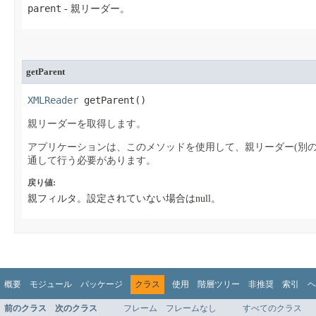
parent
- 親リーダー。
getParent
XMLReader
 getParent​()
親リーダーを取得します。
アプリケーションは、このメソッドを使用して、親リーダー(別の
通して行う必要があります。
戻り値:
親フィルタ。設定されていない場合はnull。
概要
モジュール
パッケージ
クラス
使用
階層ツリー
非推奨
索引
ヘ
前のクラス
次のクラス
フレーム
フレームなし
すべてのクラス