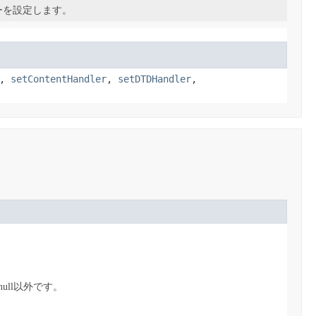
ーを設定します。
,
setContentHandler
,
setDTDHandler
,
ull以外です。