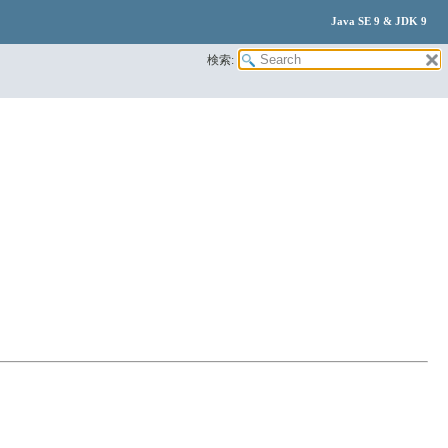
Java SE 9 & JDK 9
検索: