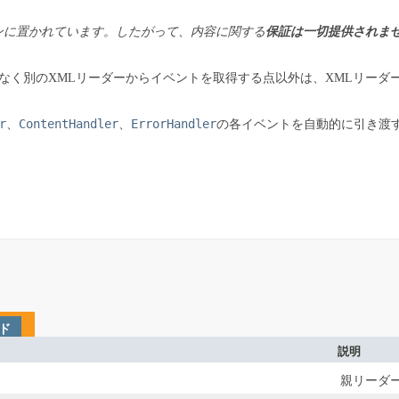
ンに置かれています。したがって、内容に関する
保証は一切提供されま
はなく別のXMLリーダーからイベントを取得する点以外は、XMLリーダ
r
ContentHandler
ErrorHandler
、
、
の各イベントを自動的に引き渡す
ド
説明
親リーダ