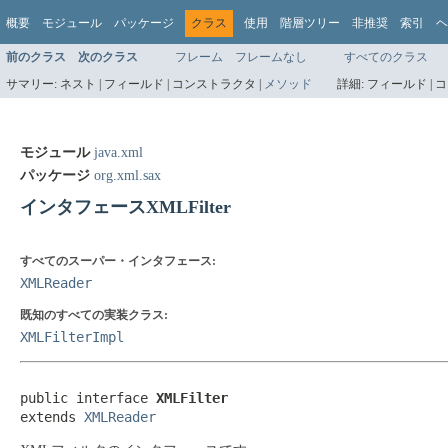
概要
モジュール
パッケージ
クラス
使用
階層ツリー
非推奨
索引
ヘ
前のクラス
次のクラス
フレーム
フレームなし
すべてのクラス
サマリー:
ネスト |
フィールド |
コンストラクタ |
メソッド
詳細:
フィールド |
コ
モジュール
java.xml
パッケージ
org.xml.sax
インタフェースXMLFilter
すべてのスーパー・インタフェース:
XMLReader
既知のすべての実装クラス:
XMLFilterImpl
public interface 
XMLFilter
extends 
XMLReader