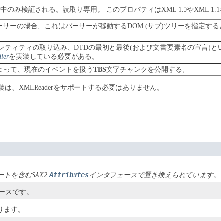
構文解析中のみ検証される。読取り専用。
このプロパティはXML 1.0やXML
型パーサーの場合、これはパーサーが移動するDOM (サブ)ツリーを指定す
エンティティの取り込み、DTDの最初と最後(および文書要素名の宣言)
dler
を実装している必要がある。
よって、現在のイベントを扱う
TBS
文字チャンクを公開する。
の実装は、XMLReaderをサポートする必要はありません。
Attributes
トを含むSAX2
インタフェースで置き換えられています。
ースです。
ります。