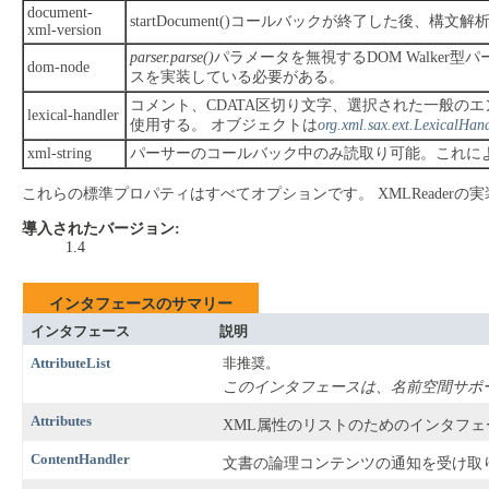
document-
startDocument()コールバックが終了した後、
xml-version
parser.parse()
パラメータを無視するDOM Walker
dom-node
スを実装している必要がある。
コメント、CDATA区切り文字、選択された一般の
lexical-handler
使用する。
オブジェクトは
org.xml.sax.ext.LexicalHan
xml-string
パーサーのコールバック中のみ読取り可能。これに
これらの標準プロパティはすべてオプションです。
XMLReader
導入されたバージョン:
1.4
インタフェースのサマリー
インタフェース
説明
AttributeList
非推奨。
このインタフェースは、名前空間サポー
Attributes
XML属性のリストのためのインタフェ
ContentHandler
文書の論理コンテンツの通知を受け取