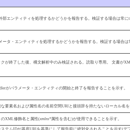
外部エンティティを処理するかどうかを報告する。検証する場合は常にtr
メータ・エンティティを処理するかどうかを報告する。検証する場合は常に
ックが終了した後、構文解析中のみ検証される。読取り専用。
文書がXML
alHandlerがパラメータ・エンティティの開始と終了を報告することを示す。
可能な要素名および属性名の名前空間URIと接頭辞を持たないローカル名
きのXML修飾名と属性(
xmlns*
属性を含む)が使用できることを示す。
のシステムIDが基底URIを基準にして報告前に絶対化されることを示す(デフ