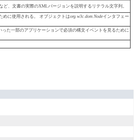
 1.1など、文書の実際のXMLバージョンを説明するリテラル文字列。
るために使用される。
オブジェクトは
org.w3c.dom.Node
インタフェー
といった一部のアプリケーションで必須の構文イベントを見るために