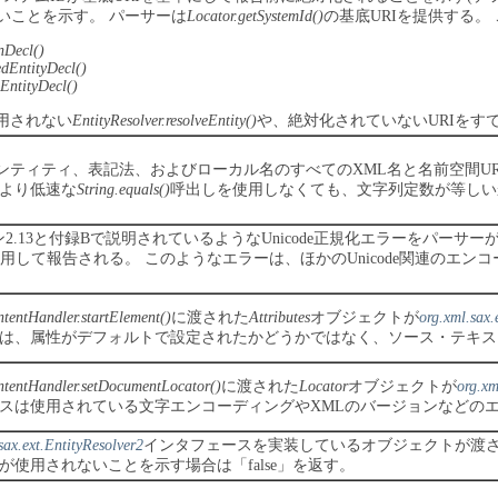
ないことを示す。
パーサーは
Locator.getSystemId()
の基底URIを提供する。
nDecl()
dEntityDecl()
EntityDecl()
用されない
EntityResolver.resolveEntity()
や、絶対化されていないURIをす
ンティティ、表記法、およびローカル名のすべてのXML名と名前空間UR
より低速な
String.equals()
呼出しを使用しなくても、文字列定数が等しい
ョン2.13と付録Bで説明されているようなUnicode正規化エラーをパー
or()を使用して報告される。
このようなエラーは、ほかのUnicode関連のエ
tentHandler.startElement()
に渡された
Attributes
オブジェクトが
org.xml.sax.
は、属性がデフォルトで設定されたかどうかではなく、ソース・テキス
tentHandler.setDocumentLocator()
に渡された
Locator
オブジェクトが
org.xm
スは使用されている文字エンコーディングやXMLのバージョンなどの
sax.ext.EntityResolver2
インタフェースを実装しているオブジェクトが渡さ
が使用されないことを示す場合は「false」を返す。