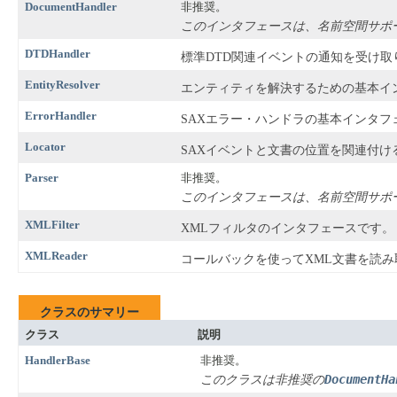
DocumentHandler
非推奨。
このインタフェースは、名前空間サポー
DTDHandler
標準DTD関連イベントの通知を受け取
EntityResolver
エンティティを解決するための基本イ
ErrorHandler
SAXエラー・ハンドラの基本インタフ
Locator
SAXイベントと文書の位置を関連付
Parser
非推奨。
このインタフェースは、名前空間サポー
XMLFilter
XMLフィルタのインタフェースです。
XMLReader
コールバックを使ってXML文書を読
クラスのサマリー
クラス
説明
HandlerBase
非推奨。
DocumentHa
このクラスは非推奨の