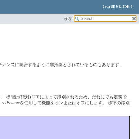
Java SE 9 & JDK 9
検索:
ンテナンスに統合するように非推奨とされているものもあります。
す。
機能は(絶対) URIによって識別されるため、だれにでも定義で
。
setFeature
を使用して機能をオンまたはオフにします。
標準の識別