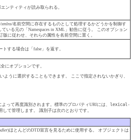
部エンティティが読み取られる。
/xmlns/
名前空間に存在するものとして処理するかどうかを制御す
の「Namespaces in XML」勧告に従う。
このオプション
の改訂版に従わせ、それらの属性を名前空間に置く。
ポートする場合は「false」を返す。
完全にオプションです。
しないように選択することもできます。
ここで指定されないかぎり、
lexical-
によって再度識別されます。標準のプロパティURIには、
用して管理します。
識別子は次のとおりです。
dler
)ほとんどのDTD宣言を見るために使用する。
オブジェクトは