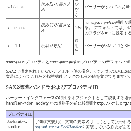
読み取り/書き込
定
validation
パーサーがすべての妥当
み
な
し
namespace-prefixes
機能が
読み取り/書き込
xmlns-uris
false
る。
デフォルトでは、SA
み
のフラグをtrueに設定
適
xml-1.1
読取り専用
用
パーサーがXML 1.1とX
外
namespaces
プロパティと
namespace-prefixes
プロパティのデフォルト値
SAX2で指定されていないデフォルト値の場合、それぞれのXMLR
実装によってこれらの標準機能フラグの現在の値を変更できますが
SAX2標準ハンドラおよびプロパティID
パーサー・インタフェースの特性をオブジェクトとして説明する場
handler
dom-node
http://xml.org/
や
などの識別子の前に接頭辞
プロパティID
字句構文規則(「文書の要素名は...」)として扱わ
declaration-
handler
org.xml.sax.ext.DeclHandler
を実装している必要がある