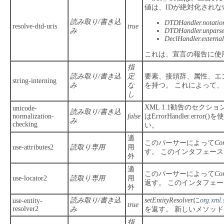
値は、IDが絶対化され
読み取り/書き込
DTDHandler.notatio
resolve-dtd-uris
true
み
DTDHandler.unparse
DeclHandler.external
これは、宣言の報告に使
指
読み取り/書き込
定
要素、接頭辞、属性、エ
string-interning
み
な
を持つ。
これによって、
し
XML 1.1勧告のセクシ
unicode-
読み取り/書き込
normalization-
false
はErrorHandler.err
み
checking
い。
適
このパーサーによって
Con
use-attributes2
読取り専用
用
す。
このインタフェース
外
適
このパーサーによって
Con
use-locator2
読取り専用
用
返す。
このインタフェー
外
読み取り/書き込
setEntityResolver
に
org.xml.
use-entity-
true
resolver2
み
を返す。
新しいメソッド
指