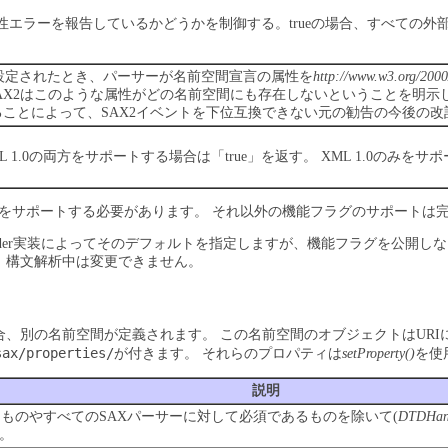
性エラーを報告しているかどうかを制御する。trueの場合、すべての外
設定されたとき、パーサーが名前空間宣言の属性を
http://www.w3.org/2000
X2はこのような属性がどの名前空間にも存在しないということを明示している元
することによって、SAX2イベントを下位互換できない元の勧告の今後
ML 1.0の両方をサポートする場合は「true」を返す。
XML 1.0のみをサ
をサポートする必要があります。
それ以外の機能フラグのサポートは
eader実装によってそのデフォルトを指定しますが、機能フラグを公開
、構文解析中は変更できません。
合、別の名前空間が定義されます。
この名前空間のオブジェクトはURI
sax/properties/
が付きます。
それらのプロパティは
setProperty()
を使
説明
れるものやすべてのSAXパーサーに対して必須であるものを除いて(
DTDHan
。