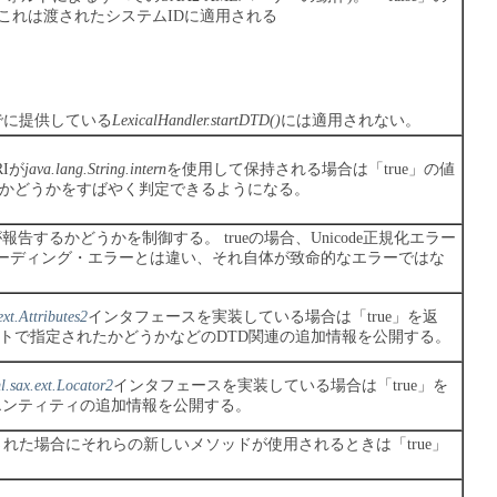
これは渡されたシステムIDに適用される
でに提供している
LexicalHandler.startDTD()
には適用されない。
Iが
java.lang.String.intern
を使用して保持される場合は「true」の値
かどうかをすばやく判定できるようになる。
サーが報告するかどうかを制御する。
trueの場合、Unicode正規化エラー
ンコーディング・エラーとは違い、それ自体が致命的なエラーではな
ext.Attributes2
インタフェースを実装している場合は「true」を返
トで指定されたかどうかなどのDTD関連の追加情報を公開する。
l.sax.ext.Locator2
インタフェースを実装している場合は「true」を
エンティティの追加情報を公開する。
れた場合にそれらの新しいメソッドが使用されるときは「true」