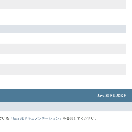
Java SE 9 & JDK 9
ている
「Java SEドキュメンテーション」
を参照してください。