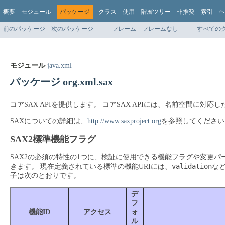
概要
モジュール
パッケージ
クラス
使用
階層ツリー
非推奨
索引
ヘ
前のパッケージ
次のパッケージ
フレーム
フレームなし
すべての
モジュール
java.xml
パッケージ org.xml.sax
コアSAX APIを提供します。
コアSAX APIには、名前空間に対
SAXについての詳細は、
http://www.saxproject.org
を参照してください
SAX2標準機能フラグ
SAX2の必須の特性の1つに、検証に使用できる機能フラグや変更パ
validation
きます。
現在定義されている標準の機能URIには、
な
子は次のとおりです。
デ
フ
機能ID
アクセス
ォ
ル