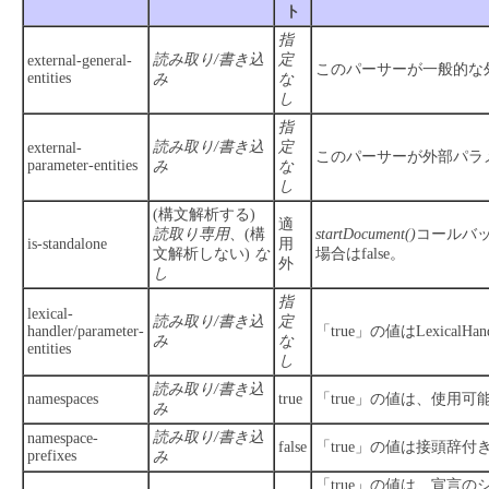
ト
指
読み取り/書き込
定
external-general-
このパーサーが一般的な
entities
み
な
し
指
読み取り/書き込
定
external-
このパーサーが外部パラ
parameter-entities
み
な
し
(構文解析する)
適
読取り専用
、(構
startDocument()
コールバ
is-standalone
用
文解析しない)
な
場合はfalse。
外
し
指
lexical-
読み取り/書き込
定
handler/parameter-
「true」の値はLexic
み
な
entities
し
読み取り/書き込
namespaces
true
「true」の値は、使用
み
読み取り/書き込
namespace-
false
「true」の値は接頭辞付
prefixes
み
「true」の値は、宣言