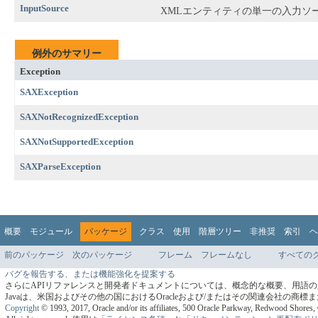
InputSource
XMLエンティティの単一の入力ソ
例外のサマリー
Exception
SAXException
SAXNotRecognizedException
SAXNotSupportedException
SAXParseException
概要
モジュール
パッケージ
クラス
使用
階層ツリー
非推奨
索引
ヘ
前のパッケージ
次のパッケージ
フレーム
フレームなし
すべての
バグを報告する、または機能強化を提案する
さらにAPIリファレンスと開発者ドキュメントについては、概念的な概要、用語
Javaは、米国およびその他の国におけるOracleおよび/またはその関連会社の商
Copyright
© 1993, 2017, Oracle and/or its affiliates, 500 Oracle Parkway, Redwood Shore