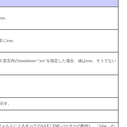
ue。
true。
宣言内のstandalone="yes"を指定した場合、値はtrue。そうでない
を示す。
ォルトによるすべてのSAX2 XMLパーサーの動作)。
「false」の