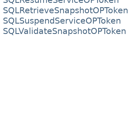
SQLRetrieveSnapshotOPToken
SQLSuspendServiceOPToken
SQLValidateSnapshotOPToken