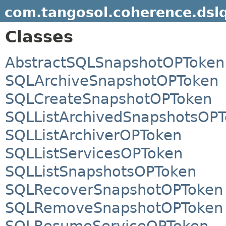
com.tangosol.coherence.dslq
Classes
AbstractSQLSnapshotOPToken
SQLArchiveSnapshotOPToken
SQLCreateSnapshotOPToken
SQLListArchivedSnapshotsOP
SQLListArchiverOPToken
SQLListServicesOPToken
SQLListSnapshotsOPToken
SQLRecoverSnapshotOPToken
SQLRemoveSnapshotOPToken
SQLResumeServiceOPToken