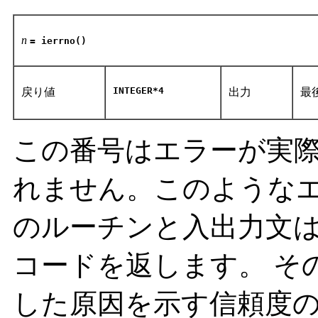
n
= ierrno()
INTEGER*4
戻り値
出力
最
この番号はエラーが実
れません。このような
のルーチンと入出力文
コードを返します。 そ
した原因を示す信頼度