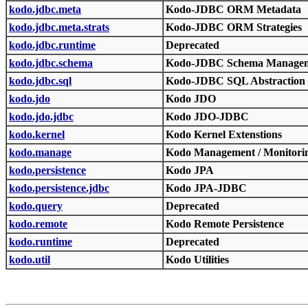
kodo.jdbc.meta
Kodo-JDBC ORM Metadata
kodo.jdbc.meta.strats
Kodo-JDBC ORM Strategies
kodo.jdbc.runtime
Deprecated
kodo.jdbc.schema
Kodo-JDBC Schema Manage
kodo.jdbc.sql
Kodo-JDBC SQL Abstraction
kodo.jdo
Kodo JDO
kodo.jdo.jdbc
Kodo JDO-JDBC
kodo.kernel
Kodo Kernel Extenstions
kodo.manage
Kodo Management / Monitori
kodo.persistence
Kodo JPA
kodo.persistence.jdbc
Kodo JPA-JDBC
kodo.query
Deprecated
kodo.remote
Kodo Remote Persistence
kodo.runtime
Deprecated
kodo.util
Kodo Utilities