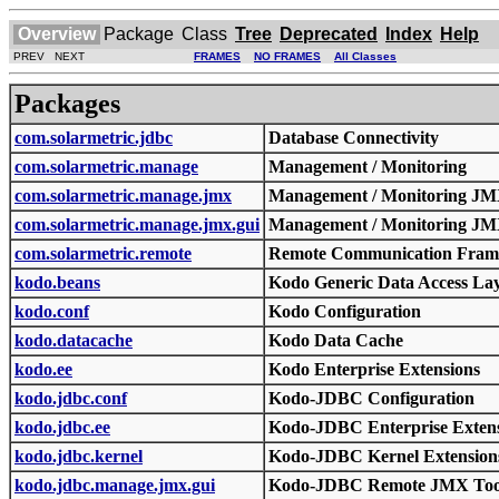
Overview
Package
Class
Tree
Deprecated
Index
Help
PREV NEXT
FRAMES
NO FRAMES
All Classes
Packages
com.solarmetric.jdbc
Database Connectivity
com.solarmetric.manage
Management / Monitoring
com.solarmetric.manage.jmx
Management / Monitoring J
com.solarmetric.manage.jmx.gui
Management / Monitoring JM
com.solarmetric.remote
Remote Communication Fra
kodo.beans
Kodo Generic Data Access La
kodo.conf
Kodo Configuration
kodo.datacache
Kodo Data Cache
kodo.ee
Kodo Enterprise Extensions
kodo.jdbc.conf
Kodo-JDBC Configuration
kodo.jdbc.ee
Kodo-JDBC Enterprise Exten
kodo.jdbc.kernel
Kodo-JDBC Kernel Extension
kodo.jdbc.manage.jmx.gui
Kodo-JDBC Remote JMX Too