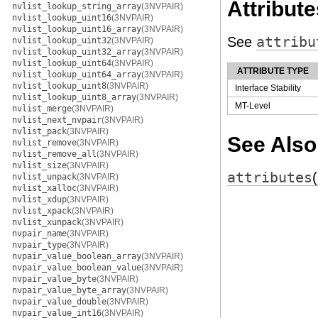
Attribute
nvlist_lookup_string_array
(3NVPAIR)
nvlist_lookup_uint16
(3NVPAIR)
nvlist_lookup_uint16_array
(3NVPAIR)
See
attribu
nvlist_lookup_uint32
(3NVPAIR)
nvlist_lookup_uint32_array
(3NVPAIR)
nvlist_lookup_uint64
(3NVPAIR)
ATTRIBUTE TYPE
nvlist_lookup_uint64_array
(3NVPAIR)
nvlist_lookup_uint8
(3NVPAIR)
Interface Stability
nvlist_lookup_uint8_array
(3NVPAIR)
MT-Level
nvlist_merge
(3NVPAIR)
nvlist_next_nvpair
(3NVPAIR)
nvlist_pack
(3NVPAIR)
See Also
nvlist_remove
(3NVPAIR)
nvlist_remove_all
(3NVPAIR)
nvlist_size
(3NVPAIR)
attributes
nvlist_unpack
(3NVPAIR)
nvlist_xalloc
(3NVPAIR)
nvlist_xdup
(3NVPAIR)
nvlist_xpack
(3NVPAIR)
nvlist_xunpack
(3NVPAIR)
nvpair_name
(3NVPAIR)
nvpair_type
(3NVPAIR)
nvpair_value_boolean_array
(3NVPAIR)
nvpair_value_boolean_value
(3NVPAIR)
nvpair_value_byte
(3NVPAIR)
nvpair_value_byte_array
(3NVPAIR)
nvpair_value_double
(3NVPAIR)
nvpair_value_int16
(3NVPAIR)