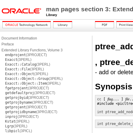
man pages section 3: Extend
Library
Document Information
ptree_ad
Preface
Extended Library Functions, Volume 3
endprojent
(3PROJECT)
, ptree_d
Exacct
(3PERL)
Exacct::Catalog
(3PERL)
Exacct::File
(3PERL)
- add or delet
Exacct::Object
(3PERL)
Exacct::Object::Group
(3PERL)
Exacct::Object::Item
(3PERL)
Synopsis
fgetprojent
(3PROJECT)
getdefaultproj
(3PROJECT)
getprojbyid
(3PROJECT)
cc
 [ 
flag
... ] 
file
.
getprojbyname
(3PROJECT)
#include <picltree
getprojent
(3PROJECT)
getprojidbyname
(3PROJECT)
int
ptree_add_nod
inproj
(3PROJECT)
Kstat
(3PERL)
int
ptree_delete_
Lgrp
(3PERL)
libpicl
(3PICL)