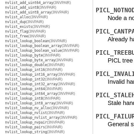
nvlist_add_uint64_array
(3NVPAIR)
nvlist_add_uint8
(3NVPAIR)
PICL_NOTNO
nvlist_add_uint8_array
(3NVPAIR)
Node a n
nvlist_alloc
(3NVPAIR)
nvlist_dup
(3NVPAIR)
nvlist_exists
(3NVPAIR)
PICL_CANTP
nvlist_flag
(3NVPAIR)
nvlist_free
(3NVPAIR)
Already h
nvlist_lookup_boolean
(3NVPAIR)
nvlist_lookup_boolean_array
(3NVPAIR)
nvlist_lookup_boolean_value
(3NVPAIR)
PICL_TREEB
nvlist_lookup_byte
(3NVPAIR)
PICL tree
nvlist_lookup_byte_array
(3NVPAIR)
nvlist_lookup_double
(3NVPAIR)
nvlist_lookup_int16
(3NVPAIR)
PICL_INVAL
nvlist_lookup_int16_array
(3NVPAIR)
nvlist_lookup_int32
(3NVPAIR)
Invalid ha
nvlist_lookup_int32_array
(3NVPAIR)
nvlist_lookup_int64
(3NVPAIR)
nvlist_lookup_int64_array
(3NVPAIR)
PICL_STALE
nvlist_lookup_int8
(3NVPAIR)
Stale han
nvlist_lookup_int8_array
(3NVPAIR)
nvlist_lookup_nv_alloc
(3NVPAIR)
nvlist_lookup_nvlist
(3NVPAIR)
PICL_FAILU
nvlist_lookup_nvlist_array
(3NVPAIR)
nvlist_lookup_nvpair
(3NVPAIR)
General s
nvlist_lookup_pairs
(3NVPAIR)
nvlist_lookup_string
(3NVPAIR)