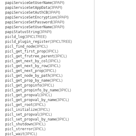
papiServiceGetUserName
(3PAPI)
papiServiceSetAppData
(3PAPI)
papiServiceSetAuthCB
(3PAPI)
papiServiceSetEncryption
(3PAPI)
papiServiceSetPassword
(3PAPI)
papiServiceSetUserName
(3PAPI)
papiStatusString
(3PAPI)
picld_log
(3PICLTREE)
picld_plugin_register
(3PICLTREE)
picl_find_node
(3PICL)
picl_get_first_prop
(3PICL)
picl_get_frutree_parent
(3PICL)
picl_get_next_by_col
(3PICL)
picl_get_next_by_row
(3PICL)
picl_get_next_prop
(3PICL)
picl_get_node_by_path
(3PICL)
picl_get_prop_by_name
(3PICL)
picl_get_propinfo
(3PICL)
picl_get_propinfo_by_name
(3PICL)
picl_get_propval
(3PICL)
picl_get_propval_by_name
(3PICL)
picl_get_root
(3PICL)
picl_initialize
(3PICL)
picl_set_propval
(3PICL)
picl_set_propval_by_name
(3PICL)
picl_shutdown
(3PICL)
picl_strerror
(3PICL)
picl_wait
(3PICL)