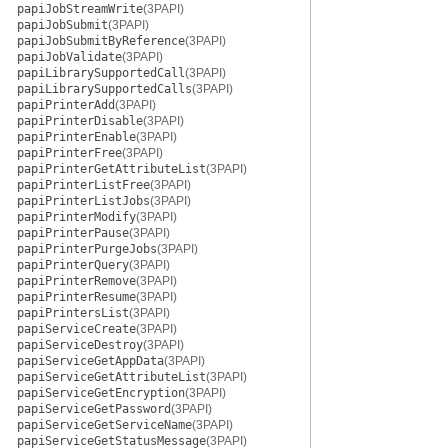
papiJobStreamWrite
(3PAPI)
papiJobSubmit
(3PAPI)
papiJobSubmitByReference
(3PAPI)
papiJobValidate
(3PAPI)
papiLibrarySupportedCall
(3PAPI)
papiLibrarySupportedCalls
(3PAPI)
papiPrinterAdd
(3PAPI)
papiPrinterDisable
(3PAPI)
papiPrinterEnable
(3PAPI)
papiPrinterFree
(3PAPI)
papiPrinterGetAttributeList
(3PAPI)
papiPrinterListFree
(3PAPI)
papiPrinterListJobs
(3PAPI)
papiPrinterModify
(3PAPI)
papiPrinterPause
(3PAPI)
papiPrinterPurgeJobs
(3PAPI)
papiPrinterQuery
(3PAPI)
papiPrinterRemove
(3PAPI)
papiPrinterResume
(3PAPI)
papiPrintersList
(3PAPI)
papiServiceCreate
(3PAPI)
papiServiceDestroy
(3PAPI)
papiServiceGetAppData
(3PAPI)
papiServiceGetAttributeList
(3PAPI)
papiServiceGetEncryption
(3PAPI)
papiServiceGetPassword
(3PAPI)
papiServiceGetServiceName
(3PAPI)
papiServiceGetStatusMessage
(3PAPI)