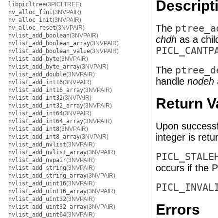
Descript
libpicltree
(3PICLTREE)
nv_alloc_fini
(3NVPAIR)
nv_alloc_init
(3NVPAIR)
The
ptree_a
nv_alloc_reset
(3NVPAIR)
nvlist_add_boolean
(3NVPAIR)
chdh
as a chil
nvlist_add_boolean_array
(3NVPAIR)
PICL_CANTP
nvlist_add_boolean_value
(3NVPAIR)
nvlist_add_byte
(3NVPAIR)
nvlist_add_byte_array
(3NVPAIR)
The
ptree_d
nvlist_add_double
(3NVPAIR)
handle
nodeh
nvlist_add_int16
(3NVPAIR)
nvlist_add_int16_array
(3NVPAIR)
nvlist_add_int32
(3NVPAIR)
Return V
nvlist_add_int32_array
(3NVPAIR)
nvlist_add_int64
(3NVPAIR)
nvlist_add_int64_array
(3NVPAIR)
Upon successf
nvlist_add_int8
(3NVPAIR)
integer is retu
nvlist_add_int8_array
(3NVPAIR)
nvlist_add_nvlist
(3NVPAIR)
nvlist_add_nvlist_array
(3NVPAIR)
PICL_STALE
nvlist_add_nvpair
(3NVPAIR)
occurs if the P
nvlist_add_string
(3NVPAIR)
nvlist_add_string_array
(3NVPAIR)
nvlist_add_uint16
(3NVPAIR)
PICL_INVAL
nvlist_add_uint16_array
(3NVPAIR)
nvlist_add_uint32
(3NVPAIR)
Errors
nvlist_add_uint32_array
(3NVPAIR)
nvlist_add_uint64
(3NVPAIR)