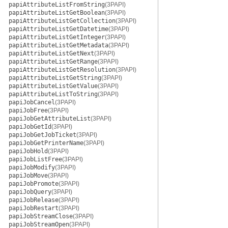
papiAttributeListFromString
(3PAPI)
papiAttributeListGetBoolean
(3PAPI)
papiAttributeListGetCollection
(3PAPI)
papiAttributeListGetDatetime
(3PAPI)
papiAttributeListGetInteger
(3PAPI)
papiAttributeListGetMetadata
(3PAPI)
papiAttributeListGetNext
(3PAPI)
papiAttributeListGetRange
(3PAPI)
papiAttributeListGetResolution
(3PAPI)
papiAttributeListGetString
(3PAPI)
papiAttributeListGetValue
(3PAPI)
papiAttributeListToString
(3PAPI)
papiJobCancel
(3PAPI)
papiJobFree
(3PAPI)
papiJobGetAttributeList
(3PAPI)
papiJobGetId
(3PAPI)
papiJobGetJobTicket
(3PAPI)
papiJobGetPrinterName
(3PAPI)
papiJobHold
(3PAPI)
papiJobListFree
(3PAPI)
papiJobModify
(3PAPI)
papiJobMove
(3PAPI)
papiJobPromote
(3PAPI)
papiJobQuery
(3PAPI)
papiJobRelease
(3PAPI)
papiJobRestart
(3PAPI)
papiJobStreamClose
(3PAPI)
papiJobStreamOpen
(3PAPI)