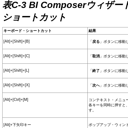
表C-3 BI Composer
ショートカット
キーボード・ショートカット
結果
[Alt]+[Shift]+[B]
「
戻る
」ボタンに移動
[Alt]+[Shift]+[C]
「
取消
」ボタンに移動
[Alt]+[Shift]+[L]
「
終了
」ボタンに移動
[Alt]+[Shift]+[X]
「
次へ
」ボタンに移動
[Alt]+[Ctrl]+[M]
コンテキスト・メニューに
各キーを同時に押すと
す。
[Alt]+下矢印キー
ポップアップ・ウィン