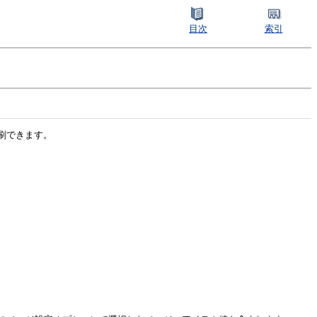
目次
索引
刷できます。