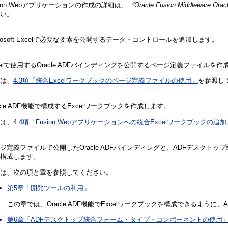
sion Webアプリケーションの作成の詳細は、
『Oracle Fusion Middleware Or
い。
crosoft Excelで必要な要素を公開するデータ・コントロールを追加します。
celで使用するOracle ADFバインディングを公開するページ定義ファイルを作
は、
4.3項「統合Excelワークブックのページ定義ファイルの使用」
を参照し
acle ADF機能で構成するExcelワークブックを作成します。
は、
4.4項「Fusion Webアプリケーションへの統合Excelワークブックの追加
ジ定義ファイルで公開したOracle ADFバインディングと、ADFデスクトップ統
構成します。
は、次の項と章を参照してください。
第5章「開発ツールの利用」
この章では、Oracle ADF機能でExcelワークブックを構成できるよ
第6章「ADFデスクトップ統合フォーム・タイプ・コンポーネントの使用