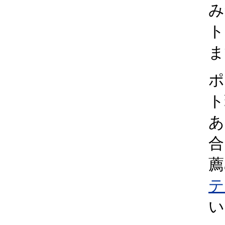
み
ト
ま
ポ
ト
あ
合
薦
テ
い