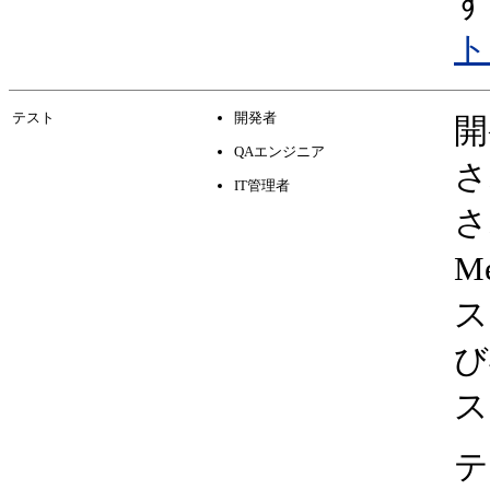
す
ト
テスト
開発者
開
QAエンジニア
さ
IT管理者
さ
M
ス
び
ス
テ