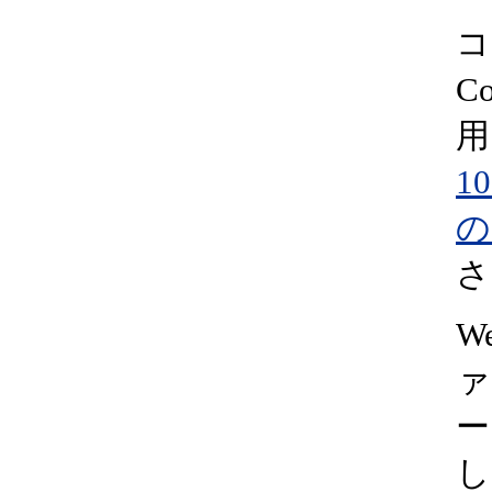
コ
C
用
10
の
さ
W
ァ
ー
し