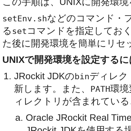
この手順は、UNIXに開発環
などのコマンド・
setEnv.sh
る
コマンドを指定してお
set
た後に開発環境を簡単にリセ
UNIXで開発環境を設定するに
JRockit JDKの
ディレク
bin
新します。また、
環境
PATH
ィレクトリが含まれている
Oracle JRockit R
JRockit JDKを使用する