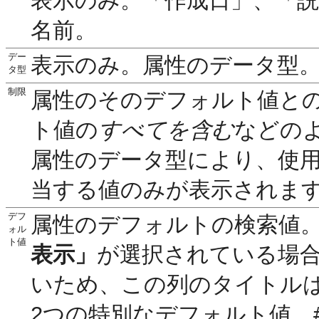
表示のみ。「作成日」、「
名前。
デー
表示のみ。属性のデータ型
タ型
制限
属性のそのデフォルト値と
ト値の
すべてを含む
などの
属性のデータ型により、使
当する値のみが表示されま
デフ
属性のデフォルトの検索値
ォル
ト値
表示」
が選択されている場
いため、この列のタイトル
2つの特別なデフォルト値、#T