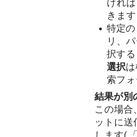
ければ
きます
特定の
リ、パ
択する
選択
は
索フォ
結果が別
この場合
ットに送
します(
「