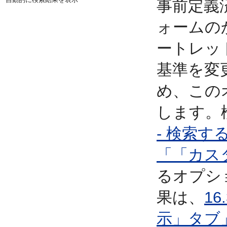
事前定義
ォームの
ートレッ
基準を変
め、この
します。
- 検索
「「カス
るオプシ
果は、
1
示」タブ