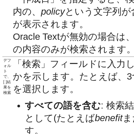
内の、
policy
という文字列が
が表示されます。
Oracle Textが無効
の内容のみが検索されます
デフ
「検索」フィールドに入力
ォル
ト
かを示します。たとえば、3
で、
[ ]結
を選択します。
果を
検索
すべての語を含む
: 検
として(たとえば
benefit
ま
す。