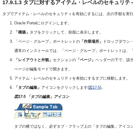
17.9.1.3
タブに対するアイテム・レベルのセキュリテ
タブでアイテム・レベルのセキュリティを有効にするには、次の手順を実
Oracle Portalにログインします。
「構築」
タブをクリックして、前面に表示します。
「ページ・グループ」ポートレットの
「作業場所」
ドロップダウン
通常のインストールでは、「ページ・グループ」ポートレットは、「P
「レイアウトと外観」
セクションの
「ページ」
ヘッダーの下で、該
ページが編集モードで開きます。
アイテム・レベルのセキュリティを有効にするタブに移動します。
「タブの編集」
アイコンをクリックします(
図17-5
)。
図17-5 「タブの編集」アイコン
タブの横ではなく、必ずタブ・フラップ上の「タブの編集」アイコ