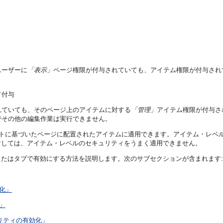
ユーザーに
「表示」
ページ権限が付与されていても、アイテム権限が付与され
て付与
れていても、そのページ上のアイテムに対する
「管理」
アイテム権限が付与さ
でその他の編集作業は実行できません。
プレートに基づいたページに配置されたアイテムに適用できます。アイテム・レ
対しては、アイテム・レベルのセキュリティをうまく適用できません。
たはタブで有効にする方法を説明します。次のサブセクションが含まれます:
効化」
」
ュリティの有効化」