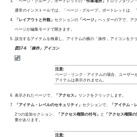
「ページ・グループ」ポートレットの
「作業場所」
ドロップダウン
通常のインストールでは、「ページ・グループ」ポートレットは、「P
「レイアウトと外観」
セクションの
「ページ」
ヘッダーの下で、ア
ページが編集モードで開きます。
該当するアイテムを検索し、アイテムの横の「操作」アイコンをクリ
図17-6 「操作」アイコン
注意:
ページ・リンク・アイテムの場合、ユーザー
アイテムは表示されません。
表示されたページで、
「アクセス」
リンクをクリックします。
「アイテム・レベルのセキュリティ」
セクションで、
「アイテム・
2つの追加セクション、
「アクセス権限の付与」
と
「アクセス権限の
要があります。
注意: