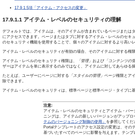
17.9.1.5項「アイテム・アクセスの変更」
17.9.1.1
アイテム・レベルのセキュリティの理解
デフォルトでは、アイテムは、そのアイテムが含まれているページまたは
にアクセスできます。ページまたはタブに対するアイテム・レベルのセキ
のセキュリティ機能を使用することで、個々のアイテムに対するより高い
アイテム・レベルのセキュリティが有効の場合、そのアイテムに対する権
アイテム・レベルのセキュリティ権限は、
「管理」
および
「コンテンツの
ザーはアイテムを単に表示するのみではなく、アイテムに対してあらゆる
たとえば、ユーザーにページに対する
「スタイルの管理」
ページ権限とア
除できます。
アイテム・レベルのセキュリティは、標準ページと標準ページ・タイプに
注意:
アイテム・レベルのセキュリティとアイテム・バー
ニングは、アイテムの新しいバージョンがアップロ
テムのバージョニング制御の使用」
を参照してくだ
Portalテンプレートのアクセス設定の変更は、
基づいたすべてのページに影響を与えます。テンプレ