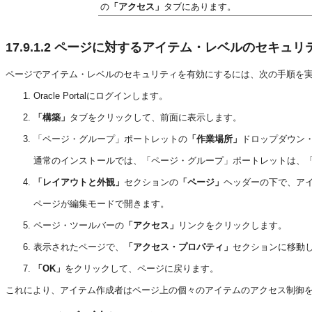
の
「アクセス」
タブにあります。
17.9.1.2
ページに対するアイテム・レベルのセキュリ
ページでアイテム・レベルのセキュリティを有効にするには、次の手順を
Oracle Portalにログインします。
「構築」
タブをクリックして、前面に表示します。
「ページ・グループ」ポートレットの
「作業場所」
ドロップダウン
通常のインストールでは、「ページ・グループ」ポートレットは、「P
「レイアウトと外観」
セクションの
「ページ」
ヘッダーの下で、ア
ページが編集モードで開きます。
ページ・ツールバーの
「アクセス」
リンクをクリックします。
表示されたページで、
「アクセス・プロパティ」
セクションに移動
「OK」
をクリックして、ページに戻ります。
これにより、アイテム作成者はページ上の個々のアイテムのアクセス制御