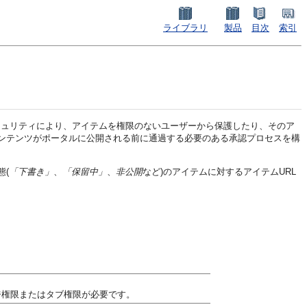
ライブラリ
製品
目次
索引
のセキュリティにより、アイテムを権限のないユーザーから保護したり、そのア
ンテンツがポータルに公開される前に通過する必要のある承認プロセスを構
態(
「下書き」
、
「保留中」
、
非公開
など)のアイテムに対するアイテムURL
ジ権限またはタブ権限が必要です。