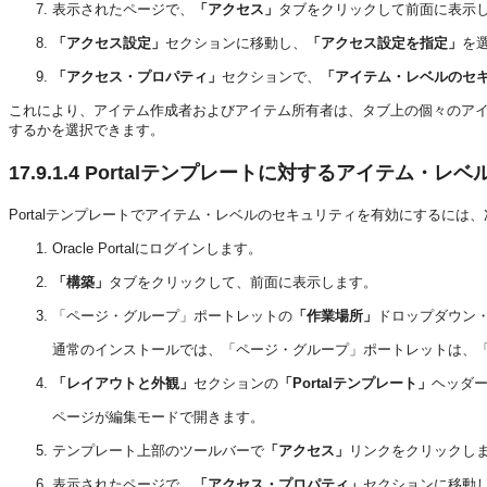
表示されたページで、
「アクセス」
タブをクリックして前面に表示
「アクセス設定」
セクションに移動し、
「アクセス設定を指定」
を
「アクセス・プロパティ」
セクションで、
「アイテム・レベルのセ
これにより、アイテム作成者およびアイテム所有者は、タブ上の個々のア
するかを選択できます。
17.9.1.4
Portalテンプレートに対するアイテム・レ
Portalテンプレートでアイテム・レベルのセキュリティを有効にするには
Oracle Portalにログインします。
「構築」
タブをクリックして、前面に表示します。
「ページ・グループ」ポートレットの
「作業場所」
ドロップダウン・
通常のインストールでは、「ページ・グループ」ポートレットは、「P
「レイアウトと外観」
セクションの
「Portalテンプレート」
ヘッダ
ページが編集モードで開きます。
テンプレート上部のツールバーで
「アクセス」
リンクをクリックし
表示されたページで、
「アクセス・プロパティ」
セクションに移動