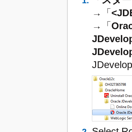
→「
<JD
→「
Ora
JDevelop
JDevelop
JDeve
Selec