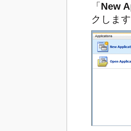
「
New Ap
クします