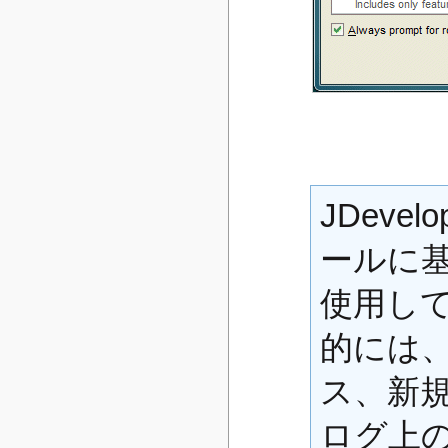
JDeve
ールに
使用し
的には
ス、新
ログ上