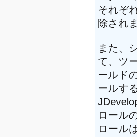
それぞ
除され
また、
て、ツ
ールド
ールす
JDeve
ロール
ロールはJ