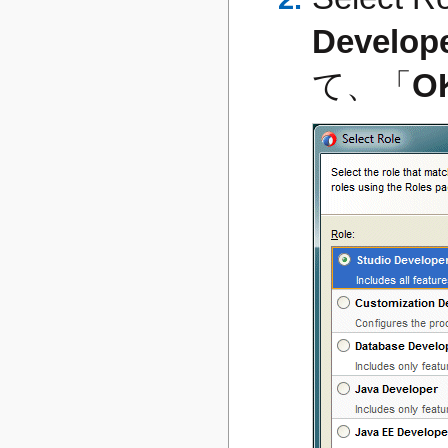
Develope
て、「
O