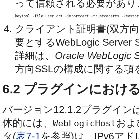
って信頼される必要があり
クライアント証明書(双方向
要とするWebLogic Ser
詳細は、
Oracle WebLo
方向SSLの構成に関する
6.2
プラグインにおけるI
バージョン12.1.2プラグイ
体的には、
およ
WebLogicHost
タ(
表7-1
を参照)は、IPv6