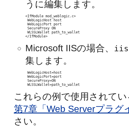
うに編集します。
<IfModule mod_weblogic.c>

 WebLogicHost host

 WebLogicPort port

 SecureProxy ON

 WLSSLWallet path_to_wallet

Microsoft IISの場合、
iis
集します。
 WebLogicHost=host

 WebLogicPort=port

 SecureProxy=ON

これらの例で使用されてい
第7章「Web Serverプ
さい。