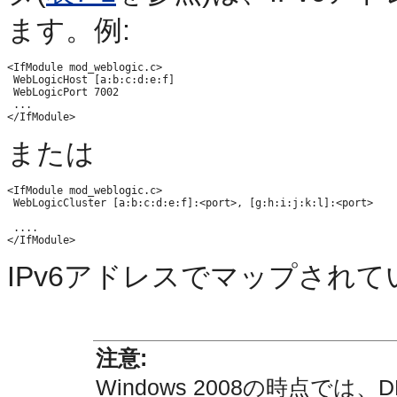
ます。例:
<IfModule mod_weblogic.c>

 WebLogicHost [a:b:c:d:e:f]

 WebLogicPort 7002

 ...

または
<IfModule mod_weblogic.c>

 WebLogicCluster [a:b:c:d:e:f]:<port>, [g:h:i:j:k:l]:<port>

 ....

IPv6アドレスでマップされ
注意:
Windows 2008の時点では