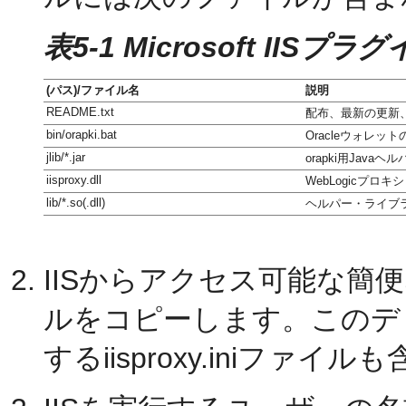
表5-1 Microsoft II
(パス)/ファイル名
説明
README.txt
配布、最新の更新
bin/orapki.bat
Oracleウォレッ
jlib/*.jar
orapki用Java
iisproxy.dll
WebLogicプロ
lib/*.so(.dll)
ヘルパー・ライブ
IISからアクセス可能な簡便なデ
ルをコピーします。このデ
するiisproxy.iniフ