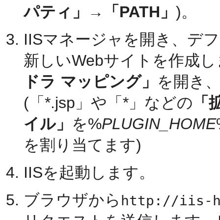
パティ」
→
「PATH」
)。
IISマネージャを開き、デ
新しいWebサイトを作成
ドラ マッピング」
を開き
(「*.jsp」や「*」などの
「
イル」
を%
PLUGIN_HOME
を割り当てます)
IISを起動します。
ブラウザから
http://iis-