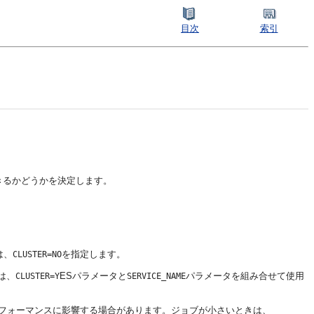
目次
索引
で開始できるかどうかを決定します。
は、
を指定します。
CLUSTER=NO
は、
ESパラメータと
パラメータを組み合せて使用
CLUSTER=Y
SERVICE_NAME
、パフォーマンスに影響する場合があります。ジョブが小さいときは、