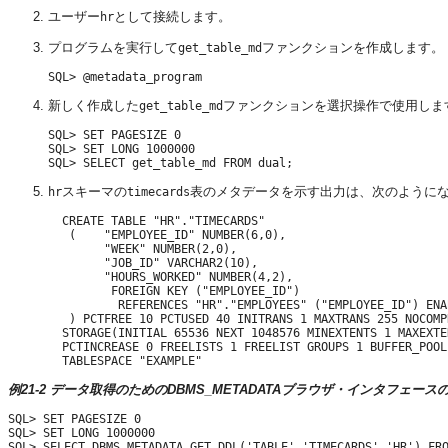
ユーザー
として接続します。
hr
プログラムを実行して
ファンクションを作成します。
get_table_md
SQL> @metadata_program
新しく作成した
ファンクションを選択操作で使用しま
get_table_md
SQL> SET PAGESIZE 0

SQL> SET LONG 1000000

スキーマの
表のメタデータを示す出力は、次のように
hr
timecards
  CREATE TABLE "HR"."TIMECARDS"

   (    "EMPLOYEE_ID" NUMBER(6,0),

        "WEEK" NUMBER(2,0),

        "JOB_ID" VARCHAR2(10),

        "HOURS_WORKED" NUMBER(4,2),

         FOREIGN KEY ("EMPLOYEE_ID")

          REFERENCES "HR"."EMPLOYEES" ("EMPLOYEE_ID") ENAB
   ) PCTFREE 10 PCTUSED 40 INITRANS 1 MAXTRANS 255 NOCOMP
  STORAGE(INITIAL 65536 NEXT 1048576 MINEXTENTS 1 MAXEXTE
  PCTINCREASE 0 FREELISTS 1 FREELIST GROUPS 1 BUFFER_POOL 
例21-2 データ取得のためのDBMS_METADATAブラウザ・インタフェース
SQL> SET PAGESIZE 0

SQL> SET LONG 1000000
