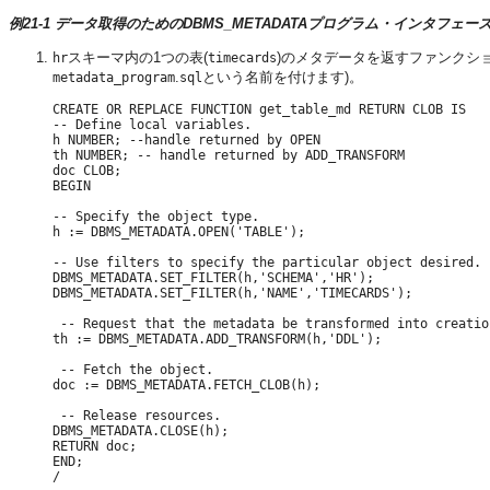
例21-1 データ取得のためのDBMS_METADATAプログラム・インタフェー
スキーマ内の1つの表(
)のメタデータを返すファンクシ
hr
timecards
.
という名前を付けます)。
metadata_program
sql
CREATE OR REPLACE FUNCTION get_table_md RETURN CLOB IS

-- Define local variables.

h NUMBER; --handle returned by OPEN

th NUMBER; -- handle returned by ADD_TRANSFORM

doc CLOB;

BEGIN

-- Specify the object type.

h := DBMS_METADATA.OPEN('TABLE');

-- Use filters to specify the particular object desired.

DBMS_METADATA.SET_FILTER(h,'SCHEMA','HR');

DBMS_METADATA.SET_FILTER(h,'NAME','TIMECARDS');

 -- Request that the metadata be transformed into creation
th := DBMS_METADATA.ADD_TRANSFORM(h,'DDL');

 -- Fetch the object.

doc := DBMS_METADATA.FETCH_CLOB(h);

 -- Release resources.

DBMS_METADATA.CLOSE(h);

RETURN doc;

END;
