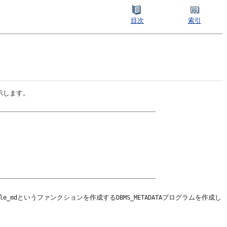
目次
索引
示します。
。
というファンクションを作成する
プログラムを作成し
le_md
DBMS_METADATA