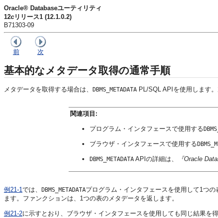
Oracle® Databaseユーティリティ
12
c
リリース1 (12.1.0.2)
B71303-09
前
次
基本的なメタデータ取得の通常手順
メタデータを取得する場合は、
PL/SQL API
を使用します。
DBMS_METADATA
関連項目:
プログラム・インタフェースで使用する
DBMS
ブラウザ・インタフェースで使用する
DBMS_M
APIの詳細は、
『Oracle 
DBMS_METADATA
例21-1
では、
プログラム・インタフェースを使用して1つの
DBMS_METADATA
ます。ファンクションは、1つの表のメタデータを返します。
例21-2
に示すとおり、ブラウザ・インタフェースを使用しても同じ結果を