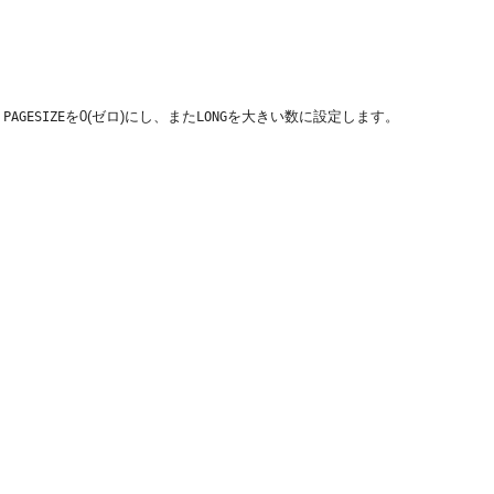
、
を0(ゼロ)にし、また
を大きい数に設定します。
PAGESIZE
LONG