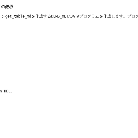
スの使用
ョン
を作成する
プログラムを作成します。プロ
get_table_md
DBMS_METADATA
 DDL.
