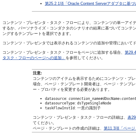
第25.2.1項「Oracle Content Server
コンテンツ・プレゼンタ・タスク・フローにより、コンテンツの単一アイ
するか、パーソナライズ・コンダクタのシナリオの結果に基づいてコンテンツを選
ングするテンプレートを選択できます。
コンテンツ・プレゼンタでは表示されるコンテンツの追加や管理において
コンテンツ・プレゼンタ・タスク・フローをページに追加する場合、
第29
タスク・フローのページへの追加」
を参照してください。
注意:
コンテンツのアイテムを表示するためにコンテンツ・プレ
場合、ページ・テンプレート開発者は、ページ・テンプレ
ー・プロパティを変更する必要があります。
:
datasource
connection_name
#dDocName:
conten
:
datasourceType
dsTypeSingleNode
: 一意の識別子
taskFlowInstId
コンテンツ・プレゼンタ・タスク・フローの詳細は、
表2
てください。
ページ・テンプレートの作成の詳細は、
第11.3項「ペー