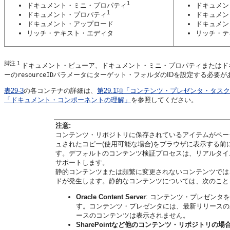
1
ドキュメント・ミニ・プロパティ
ドキュメン
1
ドキュメント・プロパティ
ドキュメン
ドキュメント・アップロード
ドキュメン
リッチ・テキスト・エディタ
リッチ・テ
脚注 1
ドキュメント・ビューア、ドキュメント・ミニ・プロパティまたはド
ーの
パラメータにターゲット・フォルダのIDを設定する必要が
resourceID
表29-3
の各コンテナの詳細は、
第29.1項「コンテンツ・プレゼンタ・タス
「ドキュメント・コンポーネントの理解」
を参照してください。
注意:
コンテンツ・リポジトリに保存されているアイテムがページにド
ュされたコピー(使用可能な場合)をブラウザに表示する
す。デフォルトのコンテンツ検証プロセスは、リアルタイ
サポートします。
静的コンテンツまたは頻繁に変更されないコンテンツでは
ドが発生します。静的なコンテンツについては、次のこと
Oracle Content Server
: コンテンツ・プレゼンタを使
す。コンテンツ・プレゼンタには、最新リリースの
ースのコンテンツは表示されません。
SharePointなど他のコンテンツ・リポジトリの場