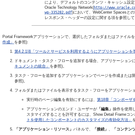
により、デフォルトのコンテンツ・キャッシュ設定
Oracle Technology Network(
http://www.oracle.c
)において、WebCenter Space
wp-335282.pdf
レスポンス・ヘッダーの設定に関する項を参照して
Portal Frameworkアプリケーションで、選択したフォルダまたはファイ
作成」
を参照):
第4.2.1項「ツールとサービスを利用するようにアプリケーションを
ドキュメント・タスク・フローを追加する場合、アプリケーションに
キュメントの統合」
を参照)。
タスク・フローを追加するアプリケーションでページを作成または開
参照)。
フォルダまたはファイルを表示するタスク・フローをアプリケーシ
実行時のページ編集を有効にするには、
第18章「コンポーザ
アプリケーションのエンド・ユーザーが
「編集」
操作を使用
スタマイズすることを許可するには、Show Detail Fram
トを使用したコンポーネントのカスタマイズの有効化方法」
「アプリケーション・リソース」
パネルで、
「接続」
、
「コンテン