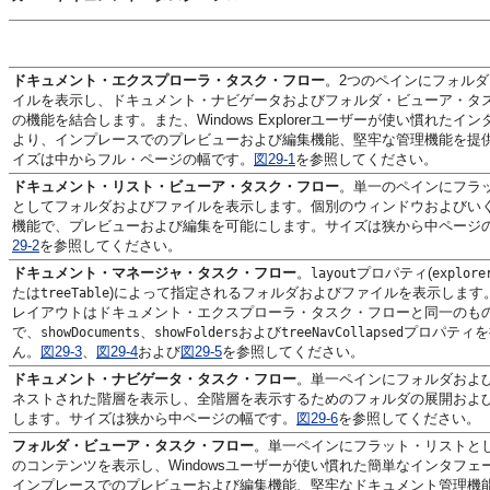
ドキュメント・エクスプローラ・タスク・フロー
。2つのペインにフォル
イルを表示し、ドキュメント・ナビゲータおよびフォルダ・ビューア・タ
の機能を結合します。また、Windows Explorerユーザーが使い慣れたイ
より、インプレースでのプレビューおよび編集機能、堅牢な管理機能を提
イズは中からフル・ページの幅です。
図29-1
を参照してください。
ドキュメント・リスト・ビューア・タスク・フロー
。単一のペインにフラ
としてフォルダおよびファイルを表示します。個別のウィンドウおよびい
機能で、プレビューおよび編集を可能にします。サイズは狭から中ページ
29-2
を参照してください。
ドキュメント・マネージャ・タスク・フロー
。
プロパティ(
layout
explore
たは
)によって指定されるフォルダおよびファイルを表示します
treeTable
レイアウトはドキュメント・エクスプローラ・タスク・フローと同一のも
で、
、
および
プロパティを
showDocuments
showFolders
treeNavCollapsed
ん。
図29-3
、
図29-4
および
図29-5
を参照してください。
ドキュメント・ナビゲータ・タスク・フロー
。単一ペインにフォルダおよ
ネストされた階層を表示し、全階層を表示するためのフォルダの展開およ
します。サイズは狭から中ページの幅です。
図29-6
を参照してください。
フォルダ・ビューア・タスク・フロー
。単一ペインにフラット・リストと
のコンテンツを表示し、Windowsユーザーが使い慣れた簡単なインタフェ
インプレースでのプレビューおよび編集機能、堅牢なドキュメント管理機