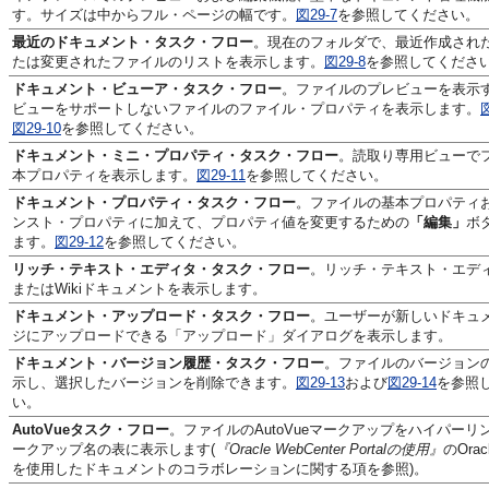
す。サイズは中からフル・ページの幅です。
図29-7
を参照してください。
最近のドキュメント・タスク・フロー
。現在のフォルダで、最近作成され
たは変更されたファイルのリストを表示します。
図29-8
を参照してくださ
ドキュメント・ビューア・タスク・フロー
。ファイルのプレビューを表示
ビューをサポートしないファイルのファイル・プロパティを表示します。
図
図29-10
を参照してください。
ドキュメント・ミニ・プロパティ・タスク・フロー
。読取り専用ビューで
本プロパティを表示します。
図29-11
を参照してください。
ドキュメント・プロパティ・タスク・フロー
。ファイルの基本プロパティ
ンスト・プロパティに加えて、プロパティ値を変更するための
「編集」
ボ
ます。
図29-12
を参照してください。
リッチ・テキスト・エディタ・タスク・フロー
。リッチ・テキスト・エディ
またはWikiドキュメントを表示します。
ドキュメント・アップロード・タスク・フロー
。ユーザーが新しいドキュ
ジにアップロードできる「アップロード」ダイアログを表示します。
ドキュメント・バージョン履歴・タスク・フロー
。ファイルのバージョン
示し、選択したバージョンを削除できます。
図29-13
および
図29-14
を参照
い。
AutoVueタスク・フロー
。ファイルのAutoVueマークアップをハイパーリ
ークアップ名の表に表示します(
『Oracle WebCenter Portalの使用』
のOracl
を使用したドキュメントのコラボレーションに関する項を参照)。