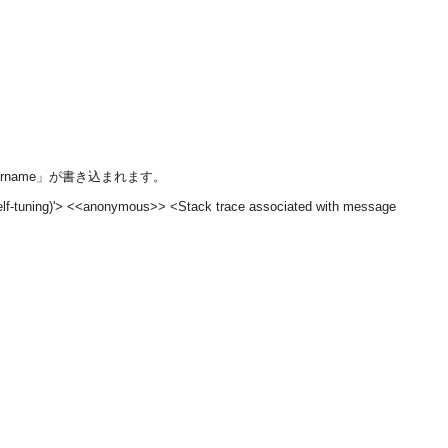
putername」が書き込まれます。
lf-tuning)'> <<anonymous>> <Stack trace associated with message