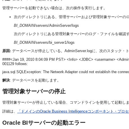
管理サーバーを起動できない場合は、次の操作を実行します。
次のディレクトリにある、管理サーバーおよび管理対象サーバーの
BI_DOMAIN
/servers/AdminServer/logs
次のディレクトリにある管理対象サーバーのログ・ファイルを確認
BI_DOMAIN
/servers/bi_server1/logs
原因:
データベースが停止している。AdminServer.logに、次のスタック・トレースとともに
####<Jan 19, 2010 8:04:09 PM PST> <Info> <JDBC> <username> <AdminServ
001129 follows:
java.sql.SQLException: The Network Adapter could not establish the connec
解決
: データベースを起動します。
管理対象サーバーの停止
管理対象サーバーが停止している場合、コマンドラインを使用して起動し
詳細は、
「ドメインのOracle Business Intelligenceコンポーネント・
Oracle BIサーバー
の起動エラー