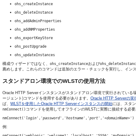
ohs_createInstance
ohs_deleteInstance
ohs_addAdminProperties
ohs_addNMProperties
ohs_exportKeyStore
ohs_postUpgrade
ohs_updateInstances
構成ウィザードではなく、
および
ohs_createInstance
ohs_deleteInstanc
薦めします。これらのコマンドは追加のエラー・チェックを実行し、イン
スタンドアロン環境でのWLSTの使用方法
Oracle HTTP Serverインスタンスがスタンドアロン環境で実行さ
ージェント)コマンドを使用する必要があります。
Oracle HTTP Serverの実
ば、
WLSTを使用したOracle HTTP Serverインスタンスの開始
には、スタンド
コマンドを使用してオフラインのWLSTに実際に接続する必要が
nmConnect()
nmConnect('
login
','
password
','
hostname
','
port
','<
domainName
例: